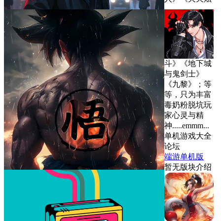
斗》《地下城
与鬼剑士》
《九黎》；等
等，只为丰富
毒奶粉脱坑玩
家心灵与精
神.....emmm...
单机游戏大全
论坛
端游单机版
暂无版块介绍