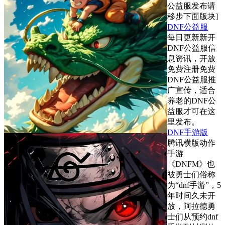
公益服发布请
移步下面版块]
DNF公益服
每日更新新开
DNF公益服信
息资讯，开放
免费注册免费
DNF公益服推
广宣传，适合
养老的DNF公
益服才可在这
里发布。
DNF手游版
腾讯横版动作
手游
《DNFM》也
被勇士们俗称
为“dnf手游”，5
年时间久未开
放，阿拉德勇
士们从预约dnf