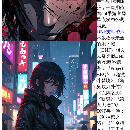
手游到封测体
验，一直期待
着dnf手游官网
早点发布公测
消息。
DNF类型游戏
本版收录最全
的地下城
（DNF）相关
以及类似DNF
的PC网络端
游：《Project
BBQ》《超激
斗梦境》《新
鬼吹灯外传》
《疾风之刃》
《斩魂》《第
九大陆C9》；
DNF类手游：
《阿拉德之
怒》《时空猎
人》《天天炫