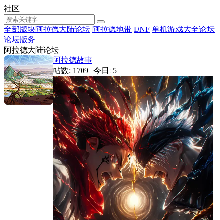
社区
全部版块
阿拉德大陆论坛
阿拉德地带
DNF
单机游戏大全论坛
论坛版务
阿拉德大陆论坛
阿拉德故事
帖数: 1709
今日: 5