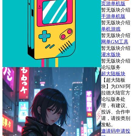
页游单机版
暂无版块介绍
手游单机版
暂无版块介绍
单机游戏
暂无版块介绍
网单GM工具
暂无版块介绍
灌水版块
暂无版块介绍
论坛版务
超大陆板块
【超大陆板
块】为DNF阿
拉德大陆官方
论坛版务处
理，有建议、
投诉、合作申
请，请按类别
发帖。
邀请码申请投