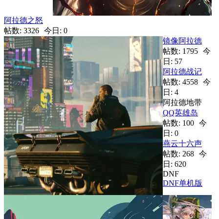
阿拉德之怒
帖数: 3326
今日: 0
镜像阿拉德
帖数: 1795
今
日: 57
阿拉德战记
帖数: 4558
今
日: 4
阿拉德地带
QQ英雄岛
帖数: 100
今
日: 0
燕云十六声
帖数: 268
今
日: 620
DNF
DNF单机版