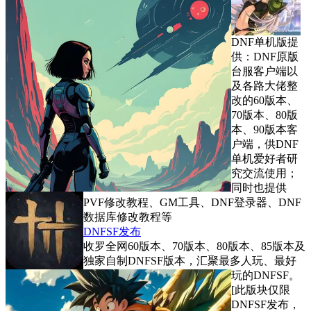
DNF单机版提
供：DNF原版
台服客户端以
及各路大佬整
改的60版本、
70版本、80版
本、90版本客
户端，供DNF
单机爱好者研
究交流使用；
同时也提供
PVF修改教程、GM工具、DNF登录器、DNF
数据库修改教程等
DNFSF发布
收罗全网60版本、70版本、80版本、85版本及
独家自制DNFSF版本，汇聚最多人玩、最好
玩的DNFSF。
[此版块仅限
DNFSF发布，