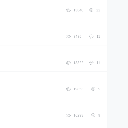
13840
22
8485
11
13322
11
19853
9
16293
9