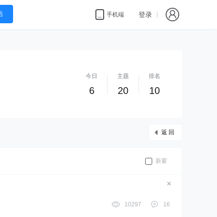
帖
登录
手机端
今日
主题
排名
6
20
10
返 回
新窗
10297
16