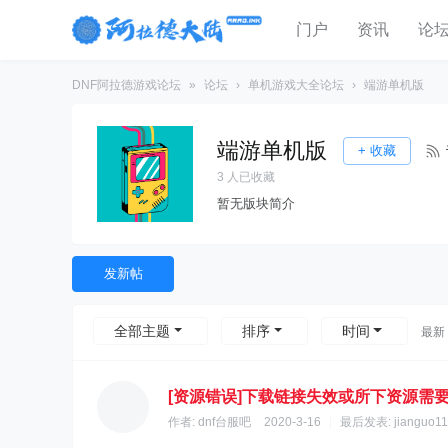
门户
资讯
论
DNF阿拉德游戏论坛
»
论坛
›
单机游戏大全论坛
›
端游单机版
端游单机版
+ 收藏
3
人已收藏
暂无版块简介
发新帖
全部主题
排序
时间
最新
[资源错误]下载链接失效或所下资源需
作者:
dnf台服吧
2020-3-16
|
最后发表:
jianguo11