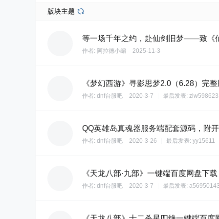
版块主题
等一场千年之约，赴仙剑旧梦——致《
作者:
阿拉德小编
2025-11-3
《梦幻西游》寻影思梦2.0（6.28）完整
作者:
dnf台服吧
2020-3-7
|
最后发表:
zlw598623
QQ英雄岛真魂器服务端配套源码，附
作者:
dnf台服吧
2020-3-26
|
最后发表:
yy15611
《天龙八部·九部》一键端百度网盘下载
作者:
dnf台服吧
2020-3-7
|
最后发表:
a5695014
《天龙八部》十二杀星四绝一键端百度网