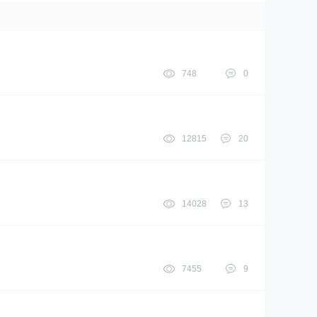
748
0
12815
20
14028
13
7455
9