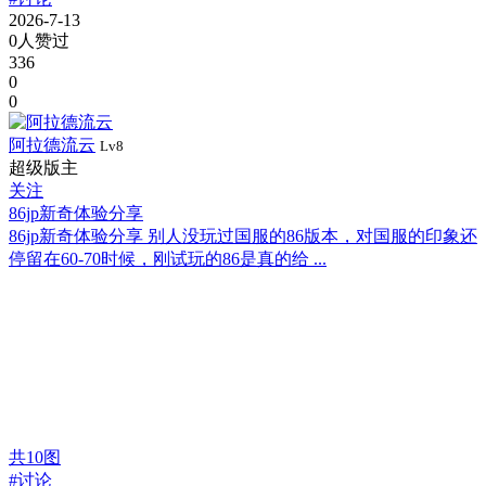
2026-7-13
0人赞过
336
0
0
阿拉德流云
Lv8
超级版主
关注
86jp新奇体验分享
86jp新奇体验分享 别人没玩过国服的86版本，对国服的印象还
停留在60-70时候，刚试玩的86是真的给 ...
共
10
图
#讨论