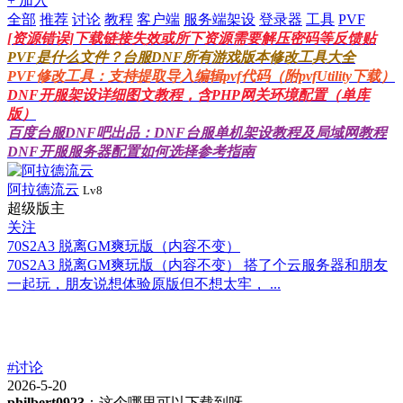
+ 加入
全部
推荐
讨论
教程
客户端
服务端架设
登录器
工具
PVF
[资源错误]下载链接失效或所下资源需要解压密码等反馈贴
PVF是什么文件？台服DNF所有游戏版本修改工具大全
PVF修改工具：支持提取导入编辑pvf代码（附pvfUtility下载）
DNF开服架设详细图文教程，含PHP网关环境配置（单库
版）
百度台服DNF吧出品：DNF台服单机架设教程及局域网教程
DNF开服服务器配置如何选择参考指南
阿拉德流云
Lv8
超级版主
关注
70S2A3 脱离GM爽玩版（内容不变）
70S2A3 脱离GM爽玩版（内容不变） 搭了个云服务器和朋友
一起玩，朋友说想体验原版但不想太牢， ...
#讨论
2026-5-20
philbert0923
：这个哪里可以下载到呀