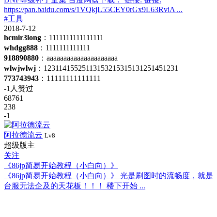
https://pan.baidu.com/s/1VQkjL55CEY0rGx9L63RviA ...
#工具
2018-7-12
hcmir3long
：1111111111111111
whdgg888
：1111111111111
918890880
：aaaaaaaaaaaaaaaaaaaaa
wlwjwlwj
：12311415525113153215315131251451231
773743943
：11111111111111
-1人赞过
68761
238
-1
阿拉德流云
Lv8
超级版主
关注
《86jp简易开始教程（小白向）》
《86jp简易开始教程（小白向）》 光是刷图时的流畅度，就是
台服无法企及的天花板！！！ 楼下开始 ...