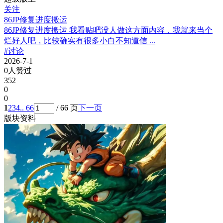
关注
86JP修复进度搬运
86JP修复进度搬运 我看贴吧没人做这方面内容，我就来当个
烂好人吧，比较确实有很多小白不知道信 ...
#讨论
2026-7-1
0人赞过
352
0
0
1
2
3
4
.. 66
/ 66 页
下一页
版块资料