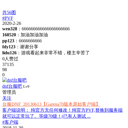
共
56
图
#PVF
2020-2-26
wen328
：666666666666666666666
168520
：加油加油加油
pp123
：6666666666
fdy123
：谢谢分享
lidu126
：游戏看起来非常不错，楼主辛苦了
0人赞过
37135
98
0
dnf台服吧
Lv9
管理员
关注
台服DNF_20130613【Garena70版本原始客户端】
客户端说明： 纯官方无任何修改！纯官方PVF,替换到服务端
就可以正常玩了。等级70级！(已有人测试 ...
#客户端
2018-11-30