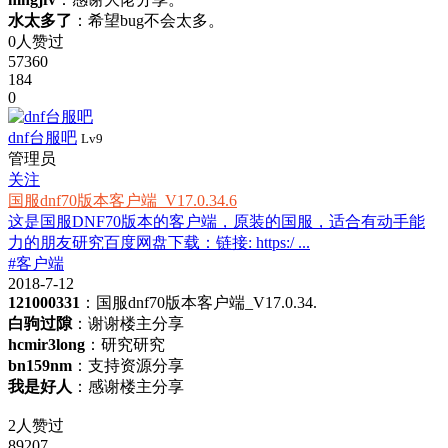
水太多了
：希望bug不会太多。
0人赞过
57360
184
0
dnf台服吧
Lv9
管理员
关注
国服dnf70版本客户端_V17.0.34.6
这是国服DNF70版本的客户端，原装的国服，适合有动手能
力的朋友研究百度网盘下载：链接: https:/ ...
#客户端
2018-7-12
121000331
：国服dnf70版本客户端_V17.0.34.
白驹过隙
：谢谢楼主分享
hcmir3long
：研究研究
bn159nm
：支持资源分享
我是好人
：感谢楼主分享
2人赞过
89207