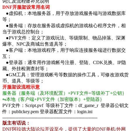
词汇及流程做补充说明
DNF开服架设常用名词
●虚拟机：本地服务器，用于存放游戏服务端与游戏数据库
等；
●服务端：存放在服务器或虚拟机的游戏核心程序文件，相
当于游戏总控制台；
●PVF文件：定义了游戏玩法、等级限制、物品掉落、深渊
爆率、NPC及商城出售道具等；
●客户端：本地游戏程序，用于响应连接服务端进行数据交
互；
●登录器：通常用作游戏帐号注册、登陆、CDK兑换、IP隐
藏、外挂检测查封等；
●GM工具：管理游戏帐号等数据的操作工具，可修改游戏货
币、道具、等级等；
开服架设流程示意
服务器｛服务端（及环境配置）+PVF文件+等级补丁+公钥｝
⇋本地｛客户端+PVF文件（加密版本）+登陆器｝
PVF文件：Script.pvf 等级补丁文件：df_game_r 登录器公钥文
件：publickey.pem 登录器配置文件：login.ini
-----------------------------------------------------------------
版主有话说：
DNF阿拉德大陆论坛开设至今，提供了大量的DNF单机/外网