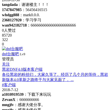
tangdada
：谢谢楼主！！！
1747847985
：56456416515
whdgg888
：mark0.0.0.
2368127920
：学习学习
wan942182718
：66666666666666666666666
0人赞过
85720
322
0
dnf台服吧
Lv9
管理员
关注
黑岩DNF4.0版本客户端
各位黑岩的粉丝们，大家久等了。经历了几个月的等待，黑岩
新版本4.0革新之路终于与大家见面了， ...
#客户端
2018-7-12
a1010919539
：下载下来玩玩
ZevanX
：6666666666
mngjfv
：感谢大佬分享。
mngjfv
：感谢大佬分享。