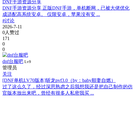
DNF手游资源分享
DNF手游资源分享 正版DNF手游，单机断网，已被大佬优化
成适配高系统安卓。 仅限安卓，苹果没有安 ...
#讨论
2026-7-11
0人赞过
171
0
0
dnf台服吧
Lv9
管理员
关注
[DNF单机LV70版本]斩龙pvf3.0（by：baby順妻自燃）
过了这么久了，经过深思熟虑之后我想我还是把自己制作的仿
官版本放出来吧，曾经有很多人私密我买 ...