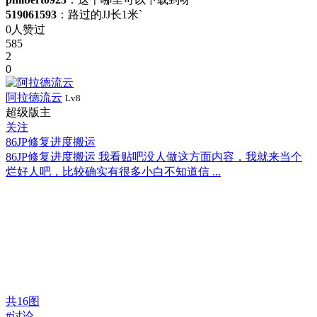
519061593
：路过的JJ长1米`
0人赞过
585
2
0
阿拉德流云
Lv8
超级版主
关注
86JP修复进度搬运
86JP修复进度搬运 我看贴吧没人做这方面内容，我就来当个
烂好人吧，比较确实有很多小白不知道信 ...
共
16
图
#讨论