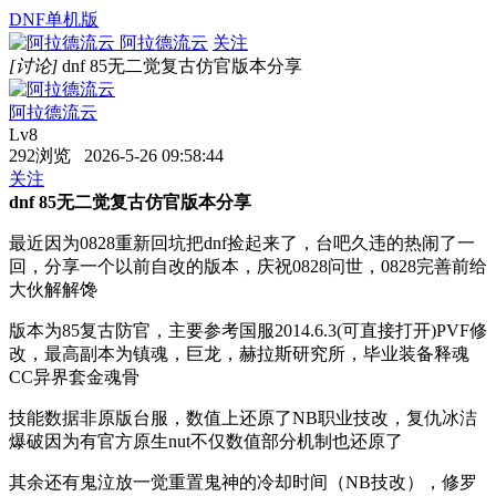
DNF单机版
阿拉德流云
关注
[讨论]
dnf 85无二觉复古仿官版本分享
阿拉德流云
Lv8
292浏览 2026-5-26 09:58:44
关注
dnf 85无二觉复古仿官版本分享
最近因为0828重新回坑把dnf捡起来了，台吧久违的热闹了一
回，分享一个以前自改的版本，庆祝0828问世，0828完善前给
大伙解解馋
版本为85复古防官，主要参考国服2014.6.3(可直接打开)PVF修
改，最高副本为镇魂，巨龙，赫拉斯研究所，毕业装备释魂
CC异界套金魂骨
技能数据非原版台服，数值上还原了NB职业技改，复仇冰洁
爆破因为有官方原生nut不仅数值部分机制也还原了
其余还有鬼泣放一觉重置鬼神的冷却时间（NB技改），修罗