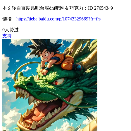
本文转自百度贴吧台服dnf吧网友巧克力：ID 27654349
链接：
https://tieba.baidu.com/p/10743329669?fr=frs
0
人赞过
支持