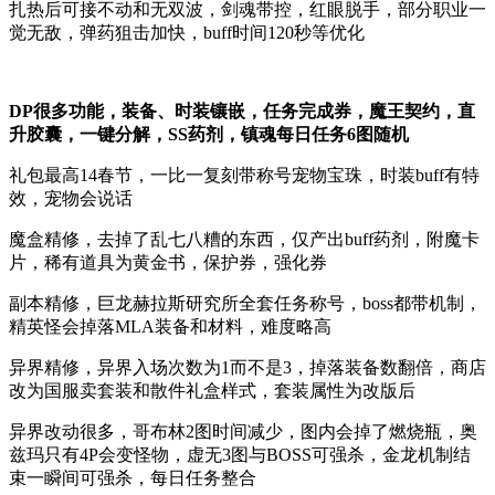
扎热后可接不动和无双波，剑魂带控，红眼脱手，部分职业一
觉无敌，弹药狙击加快，buff时间120秒等优化
DP很多功能，装备、时装镶嵌，任务完成券，魔王契约，直
升胶囊，一键分解，SS药剂，镇魂每日任务6图随机
礼包最高14春节，一比一复刻带称号宠物宝珠，时装buff有特
效，宠物会说话
魔盒精修，去掉了乱七八糟的东西，仅产出buff药剂，附魔卡
片，稀有道具为黄金书，保护券，强化券
副本精修，巨龙赫拉斯研究所全套任务称号，boss都带机制，
精英怪会掉落MLA装备和材料，难度略高
异界精修，异界入场次数为1而不是3，掉落装备数翻倍，商店
改为国服卖套装和散件礼盒样式，套装属性为改版后
异界改动很多，哥布林2图时间减少，图内会掉了燃烧瓶，奥
兹玛只有4P会变怪物，虚无3图与BOSS可强杀，金龙机制结
束一瞬间可强杀，每日任务整合