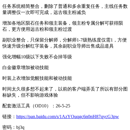
任务系统精简整合，删除了普通和多余重复任务，主线任务数
量调整仅一次即可完成，远古领主粉减负
增加各地区陨石任务和领主装备，领主粉专属分解可获得陨
石，更方便用远古粉和领主粉过渡
副职业整合，只保留分解师，分解师1-7级熟练度仅需1，方便
快速升级分解红字装备，其余副职业导师出售成品道具
强化增幅10级以下失败不会掉等级
白金徽章增加被动技能
时装上衣增加觉醒技能和被动技能
时间太久很多想不起来了，以前的客户端弄丢了所以有部分图
标缺失，但不影响游戏体验
配套激活工具（OD10）：26-5-25
链接：
https://pan.baidu.com/s/1AzYOuqgc6n0nH87qycG3pw
密码：bj3q