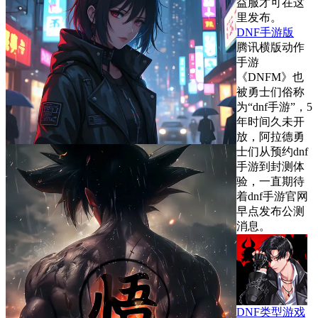
益服才可在这
里发布。
DNF手游版
腾讯横版动作
手游
《DNFM》也
被勇士们俗称
为“dnf手游”，5
年时间久未开
放，阿拉德勇
士们从预约dnf
手游到封测体
验，一直期待
着dnf手游官网
早点发布公测
消息。
DNF类型游戏