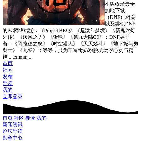
本版收录最全
的地下城
（DNF）相关
以及类似DNF
的PC网络端游：《Project BBQ》《超激斗梦境》《新鬼吹灯
外传》《疾风之刃》《斩魂》《第九大陆C9》；DNF类手
游：《阿拉德之怒》《时空猎人》《天天炫斗》《地下城与鬼
剑士》《九黎》；等等，只为丰富毒奶粉脱坑玩家心灵与精
神.....emmm...
首页
社区
发布
导读
我的
立即登录
首页
社区
导读
我的
新闻资讯
论坛导读
勋章中心