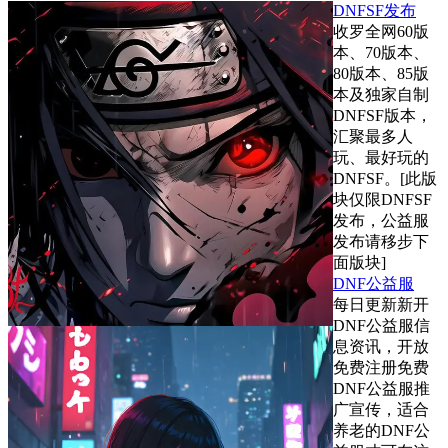
DNFSF发布
收罗全网60版
本、70版本、
80版本、85版
本及独家自制
DNFSF版本，
汇聚最多人
玩、最好玩的
DNFSF。[此版
块仅限DNFSF
发布，公益服
发布请移步下
面版块]
DNF公益服
每日更新新开
DNF公益服信
息资讯，开放
免费注册免费
DNF公益服推
广宣传，适合
养老的DNF公