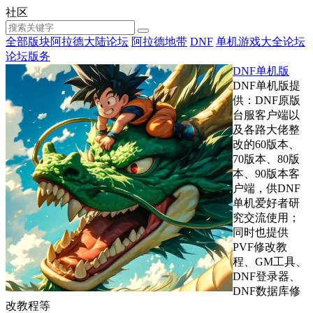
社区
全部版块
阿拉德大陆论坛
阿拉德地带
DNF
单机游戏大全论坛
论坛版务
DNF单机版
DNF单机版提
供：DNF原版
台服客户端以
及各路大佬整
改的60版本、
70版本、80版
本、90版本客
户端，供DNF
单机爱好者研
究交流使用；
同时也提供
PVF修改教
程、GM工具、
DNF登录器、
DNF数据库修
改教程等