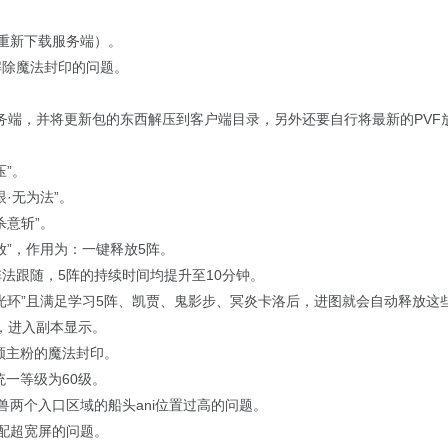
需重新下载服务端）。
解除魔法封印的问题。
务端，并将更新包的东西解压到客户端目录，另外还要自行将最新的PVF
压”。
·无为法”。
杀意斩”。
放”，作用为：一键释放5阵。
法跟随，5阵的持续时间均提升至10分钟。
惧光环”且满足学习5阵、凯贾、鬼影步、冥炎卡洛后，进图就会自动释放这
比，进入副本显示。
称领主粉的魔法封印。
统一等级为60级。
兽两个入口区域的船头ani位置过高的问题。
适配超宽屏的问题。