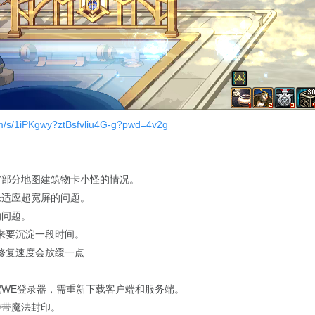
om/s/1iPKgwy?ztBsfvliu4G-g?pwd=4v2g
宫部分地图建筑物卡小怪的情况。
未适应超宽屏的问题。
的问题。
来要沉淀一段时间。
修复速度会放缓一点
配WE登录器，需重新下载客户端和服务端。
诗带魔法封印。