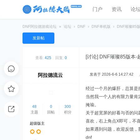
门户
资讯
论
DNF阿拉德游戏论坛
»
论坛
›
DNF
›
DNF单机版
›
DNF璀璨85
发新帖
[讨论]
DNF璀璨85版本-
查看:
425
|
回复:
0
发表于 2026-6-6 14:27:42
|
阿拉德流云
经过一个月的爆肝，总算是把璀
当然我一个人的有限力量肯
掩瑜。
48
0
300
主题
回帖
积分
关于超宽屏的好看与否的问
喜欢，右上角点X即可，不
超级版主
如果遇到问题，欢迎反馈，
dnf