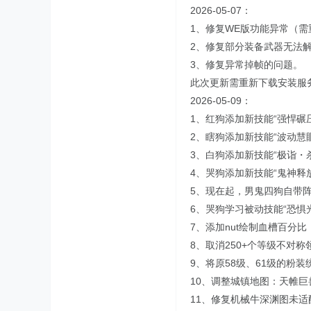
2026-05-07：
1、修复WE版功能异常（
2、修复部分装备武器无法
3、修复异常掉帧的问题。
此次更新需重新下载安装服
2026-05-09：
1、红狗添加新技能“强悍碾
2、瞎狗添加新技能“波动慧眼
3、白狗添加新技能“极诣・
4、哭狗添加新技能“鬼神释
5、现在起，男鬼四狗自带阵
6、哭狗学习被动技能“恐
7、添加nut绘制血槽百分
8、取消250+个等级不对
9、将原58级、61级的粉装
10、调整城镇地图：天帷巨
11、修复机械牛深渊图未