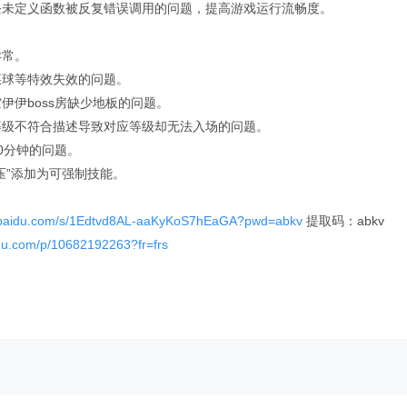
三条未定义函数被反复错误调用的问题，提高游戏运行流畅度。
异常。
煤球等特效失效的问题。
伊伊boss房缺少地板的问题。
等级不符合描述导致对应等级却无法入场的问题。
0分钟的问题。
压”添加为可强制技能。
n.baidu.com/s/1Edtvd8AL-aaKyKoS7hEaGA?pwd=abkv
提取码：abkv
aidu.com/p/10682192263?fr=frs