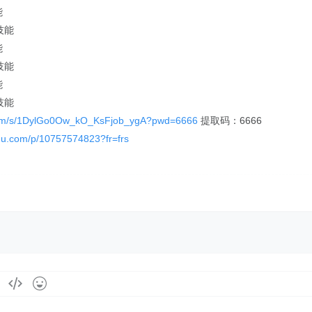
能
能
能
.com/s/1DylGo0Ow_kO_KsFjob_ygA?pwd=6666
提取码：6666
aidu.com/p/10757574823?fr=frs