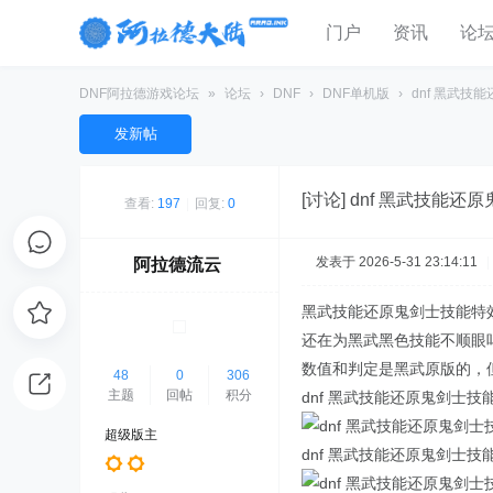
门户
资讯
论
DNF阿拉德游戏论坛
»
论坛
›
DNF
›
DNF单机版
›
dnf 黑武
发新帖
[讨论]
dnf 黑武技能还
查看:
197
|
回复:
0
发表于 2026-5-31 23:14:11
|
阿拉德流云
黑武技能还原鬼剑士技能特
还在为黑武黑色技能不顺眼吗，
数值和判定是黑武原版的，
48
0
306
主题
回帖
积分
dnf 黑武技能还原鬼剑士技
超级版主
dnf 黑武技能还原鬼剑士技