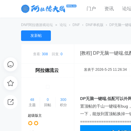
门户
资讯
论
DNF阿拉德游戏论坛
»
论坛
›
DNF
›
DNF单机版
›
DP无脑一键端
发新帖
[教程]
DP无脑一键端,
查看:
308
|
回复:
0
发表于 2026-5-25 11:26:34
|
阿拉德流云
DP无脑一键端,低配可以外
48
0
300
主题
回帖
积分
置顶帖的千山一键端有bu
一下，能放到置顶帖换掉一
超级版主
=====================