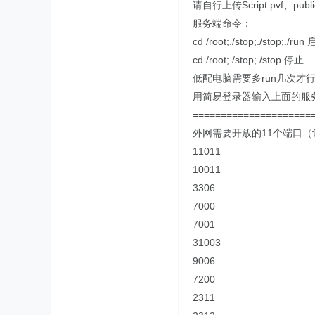
请自行上传Script.pvf、publ
服务端命令：
cd /root;./stop;./stop;./run
cd /root;./stop;./stop 停止
低配电脑需要多run几次才行
用简易登录器输入上面的服
=====================
外网需要开放的11个端口
11011
10011
3306
7000
7001
31003
9006
7200
2311