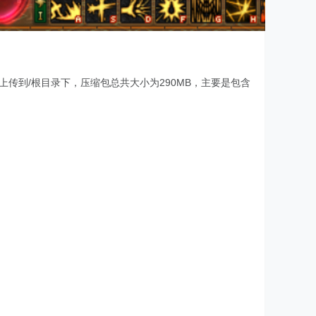
undle.tar 4个文件上传到/根目录下，压缩包总共大小为290MB，主要是包含