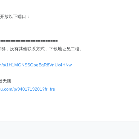
要开放以下端口：
========================
没有群，没有其他联系方式，下载地址见二楼。
.com/s/1H1MGNSSGpgEqR8VnUx4HNw
淡无脑
aidu.com/p/9401719201?fr=frs