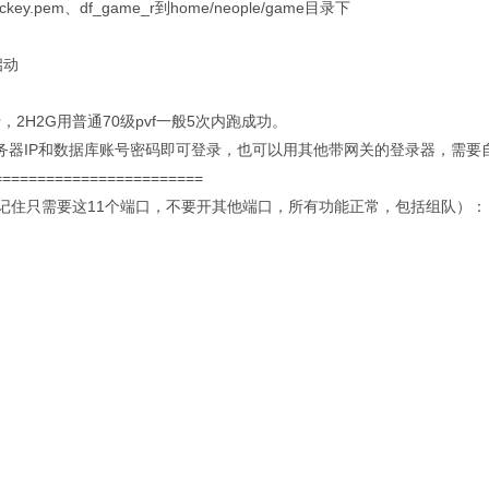
ickey.pem、df_game_r到home/neople/game目录下
 启动
，2H2G用普通70级pvf一般5次内跑成功。
务器IP和数据库账号密码即可登录，也可以用其他带网关的登录器，需要
========================
（记住只需要这11个端口，不要开其他端口，所有功能正常，包括组队）：