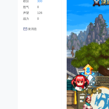
积分
300
怒气
0
声望
126
战力
0
发消息