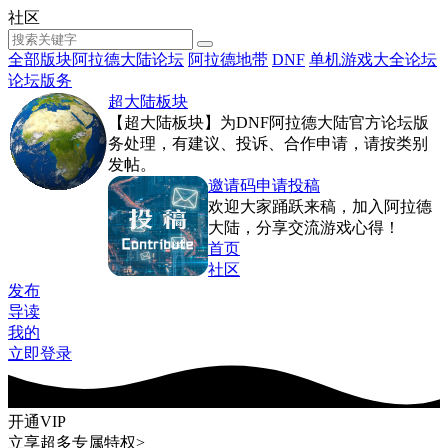
社区
全部版块
阿拉德大陆论坛
阿拉德地带
DNF
单机游戏大全论坛
论坛版务
超大陆板块
【超大陆板块】为DNF阿拉德大陆官方论坛版
务处理，有建议、投诉、合作申请，请按类别
发帖。
邀请码申请投稿
欢迎大家踊跃来稿，加入阿拉德
大陆，分享交流游戏心得！
首页
社区
发布
导读
我的
立即登录
开通VIP
立享超多专属特权>