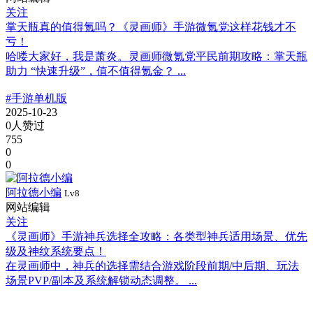
关注
掌天瓶真的值得氪吗？《灵画师》手游微氪党这样花钱才不
亏！
哈喽大家好，我是萧炎。灵画师微氪党平民前期攻略：掌天瓶
助力 “快速升级”，值不值得氪金？ ...
#手游单机版
2025-10-23
0人赞过
755
0
0
阿拉德小编
Lv8
网站编辑
关注
《灵画师》手游神兵选择全攻略：各类型神兵适用场景、优先
级及神纹系统要点！
在灵画师中，神兵的选择需结合游戏阶段前期/中后期、玩法
场景PVP/副本及系统解锁动态调整。 ...