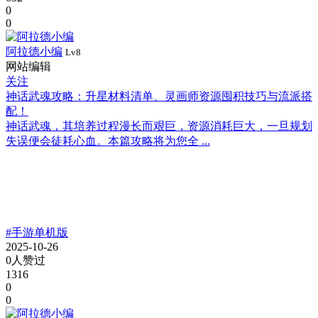
0
0
阿拉德小编
Lv8
网站编辑
关注
神话武魂攻略：升星材料清单、灵画师资源囤积技巧与流派搭
配！
神话武魂，其培养过程漫长而艰巨，资源消耗巨大，一旦规划
失误便会徒耗心血。本篇攻略将为您全 ...
#手游单机版
2025-10-26
0人赞过
1316
0
0