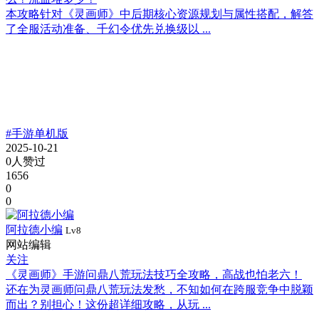
本攻略针对《灵画师》中后期核心资源规划与属性搭配，解答
了全服活动准备、千幻令优先兑换级以 ...
#手游单机版
2025-10-21
0人赞过
1656
0
0
阿拉德小编
Lv8
网站编辑
关注
《灵画师》手游问鼎八荒玩法技巧全攻略，高战也怕老六！
还在为灵画师问鼎八荒玩法发愁，不知如何在跨服竞争中脱颖
而出？别担心！这份超详细攻略，从玩 ...