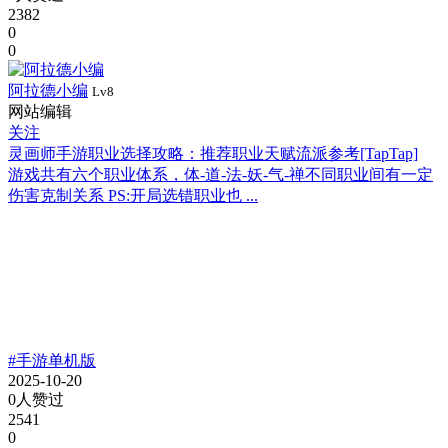
2382
0
0
阿拉德小编
Lv8
网站编辑
关注
灵画师手游职业选择攻略：推荐职业天赋流派参考[TapTap]
游戏共有六个职业体系，体-道-法-妖-气-禅 ​ 不同职业间有一定
伤害克制关系 PS:开局选错职业也 ...
#手游单机版
2025-10-20
0人赞过
2541
0