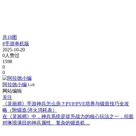
共
10
图
#手游单机版
2025-10-20
0人赞过
1598
0
0
阿拉德小编
Lv8
网站编辑
关注
《灵画师》手游神兵怎么选？PVP/PVE培养与锻造技巧全攻
略（附锻造/淬火消耗表）
在《灵画师》中，神兵系统是提升战力的核心玩法之一，但面
对琳琅满目的神兵属性、复杂的锻造机 ...