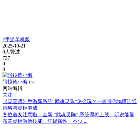
#手游单机版
2025-10-21
0人赞过
737
0
0
阿拉德小编
Lv8
网站编辑
关注
《灵画师》手游新系统“武魂灵阵”怎么玩？一篇带你搞懂连通
策略与灵枢养成！
各位道友注意啦！全新 “武魂灵阵” 系统即将上线，听说能靠
布置灵枢激活技能、狂提属性，不少 ...