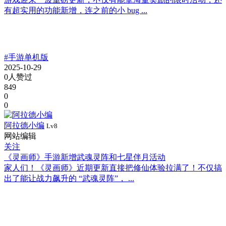
有超实用的功能新增，连之前的小 bug ...
#手游单机版
2025-10-29
0人赞过
849
0
0
阿拉德小编
Lv8
网站编辑
关注
《灵画师》手游新增武魂灵阵和七星伴月活动
家人们！《灵画师》近期更新直接把修仙体验拉满了！不仅搞
出了能让战力飙升的 “武魂灵阵”， ...