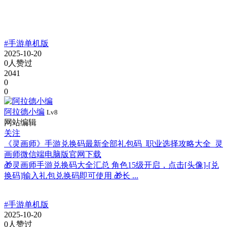
#手游单机版
2025-10-20
0人赞过
2041
0
0
阿拉德小编
Lv8
网站编辑
关注
《灵画师》手游兑换码最新全部礼包码_职业选择攻略大全_灵
画师微信端电脑版官网下载
🎁灵画师手游兑换码大全汇总 角色15级开启，点击[头像]-[兑
换码]输入礼包兑换码即可使用 🎁长 ...
#手游单机版
2025-10-20
0人赞过