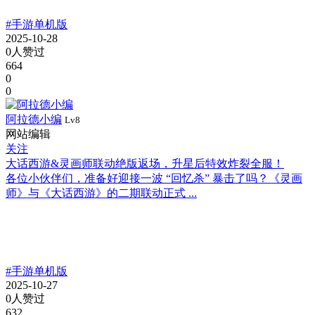
#手游单机版
2025-10-28
0人赞过
664
0
0
阿拉德小编
Lv8
网站编辑
关注
大话西游&灵画师联动绝版返场，升星后特效炸裂全服！
各位小伙伴们，准备好迎接一波 “回忆杀” 暴击了吗？《灵画
师》与《大话西游》的二期联动正式 ...
#手游单机版
2025-10-27
0人赞过
632