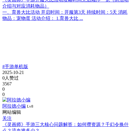
介绍与对应消耗物品）
一、育兽大比活动 开启时间：开服第3天 持续时间：5天 消耗
物品：宠物蛋 活动介绍： 1.育兽大比 ...
#手游单机版
2025-10-21
0人赞过
3567
0
0
阿拉德小编
Lv8
网站编辑
关注
《灵画师》手游三大核心问题解答：如何攒资源？千幻令换什
么？流血堆多少？