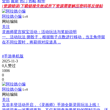
全部
最新
热门
热帖
精华
[资源错误]下载链接失效或所下资源需要解压密码等反馈贴
阿拉德小编
Lv8
网站编辑
关注
灵画师星宫探宝活动：活动玩法与奖励说明
一、活动玩法 掷骰子，根据骰子点数进行移动，当主角停留
在不同位置时，将获得对应道具 ...
#手游单机版
2025-11-3
0人赞过
1006
0
0
阿拉德小编
Lv8
网站编辑
关注
五谷丰登活动开启，《灵画师》手游全新灵田玩法上线！
游戏迎来一波重磅更新，不仅有能拿海量奖励的限时活动，还