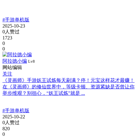
#手游单机版
2025-10-23
0人赞过
1723
0
0
阿拉德小编
Lv8
网站编辑
关注
《灵画师》手游妖王试炼每天刷满？停！元宝这样花才最赚！
在《灵画师》的修仙世界中，等级卡顿、资源紧缺是否曾让你
举步维艰？别担心，“妖王试炼”就是 ...
#手游单机版
2025-10-22
0人赞过
820
0