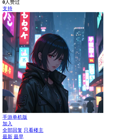
0
人赞过
支持
手游单机版
加入
全部回复
只看楼主
最新
最早