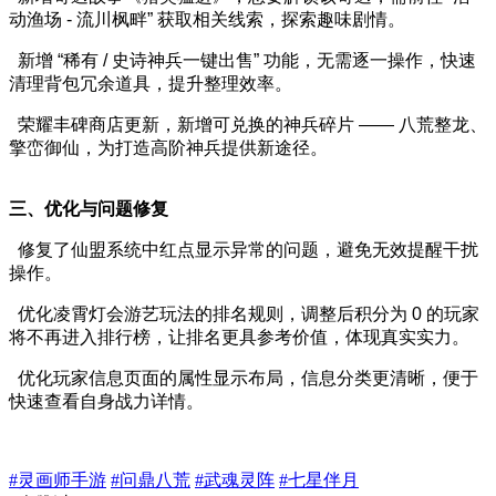
动渔场 - 流川枫畔” 获取相关线索，探索趣味剧情。
新增 “稀有 / 史诗神兵一键出售” 功能，无需逐一操作，快速
清理背包冗余道具，提升整理效率。
荣耀丰碑商店更新，新增可兑换的神兵碎片 —— 八荒整龙、
擎峦御仙，为打造高阶神兵提供新途径。
三、优化与问题修复
修复了仙盟系统中红点显示异常的问题，避免无效提醒干扰
操作。
优化凌霄灯会游艺玩法的排名规则，调整后积分为 0 的玩家
将不再进入排行榜，让排名更具参考价值，体现真实实力。
优化玩家信息页面的属性显示布局，信息分类更清晰，便于
快速查看自身战力详情。
#灵画师手游
#问鼎八荒
#武魂灵阵
#七星伴月