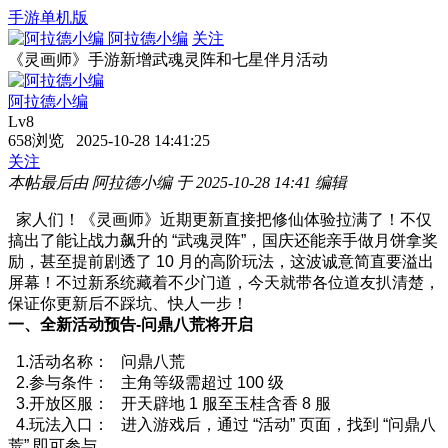
手游单机版
阿拉德小编
关注
《灵画师》手游新增武魂灵阵和七星伴月活动
阿拉德小编
Lv8
658浏览 2025-10-28 14:41:25
关注
本帖最后由 阿拉德小编 于 2025-10-28 14:41 编辑
家人们！《灵画师》近期更新直接把修仙体验拉满了！不仅
搞出了能让战力飙升的 “武魂灵阵”，国庆还能亲手做月饼拿奖
励，甚至提前剧透了 10 月的高阶玩法，这波诚意简直要溢出
屏幕！不过新系统藏着不少门道，今天就带各位道友扒清楚，
保证你更新后不踩坑、快人一步！
一、全新活动预告-问鼎八荒将开启
1.活动名称： 问鼎八荒
2.参与条件： 主角等级需超过 100 级
3.开放区服： 开天辟地 1 服至玉桂含香 8 服
4.玩法入口： 进入游戏后，通过 “活动” 页面，找到 “问鼎八
荒” 即可参与