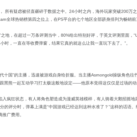
出， 所有疑虑被径直碾碎于数据之中。24小时之内，海外玩家突破200万之
eam全球热销榜第四之位上，在PS平台的七个地区全部跻身排列为畅销前
”之地，在超过一万条评测当中，80%给出特别好评，于英文评测里面，“Unbe
2小时，一直在等收费弹窗，结果它真的就这么让我一直玩下去了。”。
代十国”的主播，迅速被游戏自身给折服。当主播Asmongold操纵角色
是跟黑熊一起互动学习打太极这般地设定——他原本觉得这仅仅是过场的动
入疯狂状态，有人将角色塑造成为漫威英雄模样，有人骑着大鹅招摇地四处
.5分的评分时，弹幕上满是“中国游戏已经达到这种水准了？”这样的话语
滴推广费用。