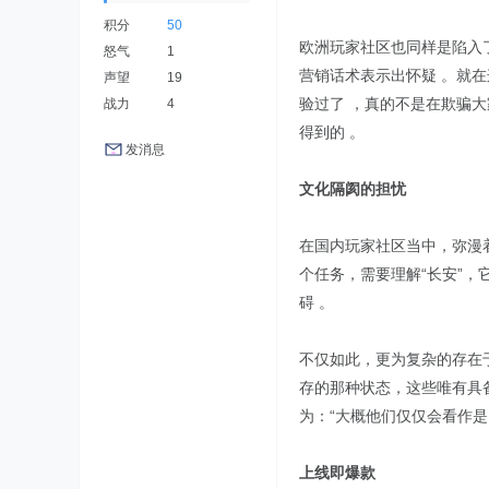
积分
50
欧洲玩家社区也同样是陷入了
怒气
1
营销话术表示出怀疑 。就在
声望
19
验过了 ，真的不是在欺骗大
战力
4
得到的 。
发消息
文化隔阂的担忧
在国内玩家社区当中，弥漫着
个任务，需要理解“长安”
碍 。
不仅如此，更为复杂的存在
存的那种状态，这些唯有具
为：“大概他们仅仅会看作是
上线即爆款