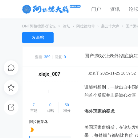
门户
资讯
论
DNF阿拉德游戏论坛
»
论坛
›
阿拉德地带
›
燕云十六声
›
国产游
发新帖
国产游戏让老外彻底疯狂
查看:
389
|
回复:
0
发表于 2025-11-25 16:59:52
xiejx_007
谁能料想到，一款出自中国
的首个反应并非是满心欢喜
7
0
50
主题
回帖
积分
海外玩家的疑虑
阿拉德菜鸟
美国玩家詹姆斯，在论坛发帖
果 ，每处细节都堪比售价 