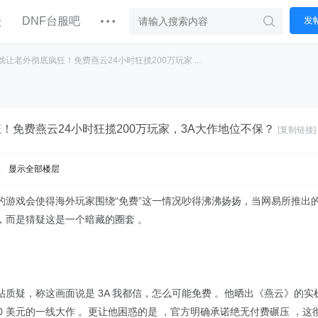
坛
DNF台服吧
发
戏让老外彻底疯狂！免费燕云24小时狂揽200万玩家 ...
！免费燕云24小时狂揽200万玩家，3A大作地位不保？
[复制链接]
|
显示全部楼层
的游戏会使得海外玩家围绕“免费”这一情况吵得沸沸扬扬，当网易所推出
，而是猜疑这是一个暗藏的圈套 。
质疑，称这画面说是 3A 我都信，怎么可能免费 。他晒出《燕云》的实
70 美元的一线大作 。更让他困惑的是 ，官方明确承诺绝无付费碾压 ，