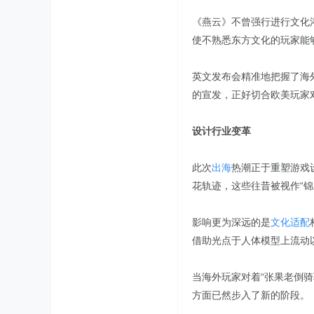
《燕云》不曾强行进行文化
使不熟悉东方文化的玩家能
英文发布会精准地把握了海
的宣发，正好切合欧美玩家对
设计行业变革
此次
出海
热潮正于重塑游戏
花轨迹，这些往昔被视作“
影响更为深远的是
文化适配
借助光点于人体模型上流动
当海外玩家对着“张果老倒骑
方面已然步入了新的阶段。