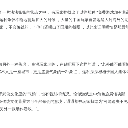
一片沸沸扬扬的状态之中 。有玩家翻找出了以往那种 “免费游戏却有着高
这种争议不断地蔓延扩大的时候 ，大量的中国玩家自发地涌入到海外的论
家 ，不会骗钱的 。” 他们还晒出了国服的截图 ，以此来证明哪怕是那
另外一种焦虑 。资深玩家老陈，在贴吧写下这样的话 ：“老外能不能看懂
，它不只是一座城市，更是盛唐气象的一种象征 。这种深深根植于国人集
于武侠文化里的“气韵”，也有着别样情况。恰似游戏之中角色施展轻功那
备传统文化背景方可全然领会的意境，通通都被玩家归结为“可能遗失不见
另外一款动作游戏。”。