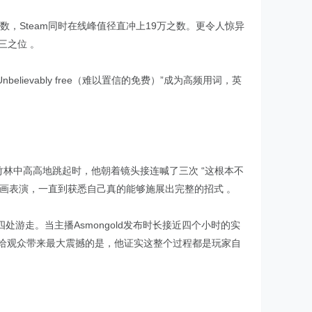
数，Steam同时在线峰值径直冲上19万之数。更令人惊异
三之位 。
lievably free（难以置信的免费）”成为高频用词，英
往竹林中高高地跳起时，他朝着镜头接连喊了三次 “这根本不
画表演，一直到获悉自己真的能够施展出完整的招式 。
游走。当主播Asmongold发布时长接近四个小时的实
。给观众带来最大震撼的是，他证实这整个过程都是玩家自