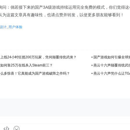
询问：倘若接下来的国产3A级游戏持续运用完全免费的模式，你们觉得
认为这篇文章具有趣味性，也请点赞并转发，以使更多朋友能够看到！
D设计
,
用户体验
上线24小时狂揽200万玩家，凭何颠覆传统武侠？
•
国产游戏如何引爆全球
何靠25万在线杀入Steam前三？
•
燕云十六声颠覆传统武
这么多惊喜！它真能成为国产游戏破阵之作吗？
•
燕云十六声凭什么让T