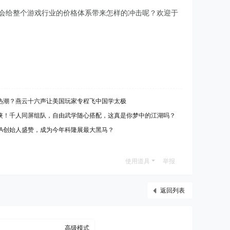
这会给整个游戏行业的价格体系带来怎样的冲击呢？欢迎于
热潮？燕云十六声让美国玩家专程飞中国学太极
侠！千人同屏组队，自由武学随心搭配，这真是你梦中的江湖吗？
GA创始人盛赞，成为今年科隆展最大黑马？
使用道具
举报
返回列表
高级模式