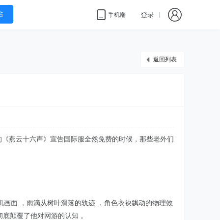
帖
登录
手机端
返回列表
的《燕云十六声》宣告国际服全然免费的时候，那些老外们
机画面 ，雨滴从树叶滑落的轨迹 ，角色衣袂飘动的物理效
这彻底颠覆了他对网游的认知 。