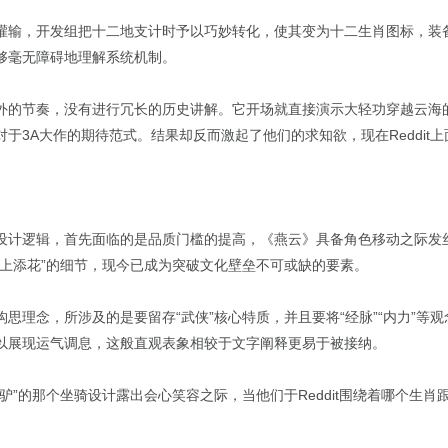
灌输，开发组把十二地支计时予以巧妙转化，使其变为十二生肖图标，装备
够毫无障碍地理解系统机制。
外的节奏，没有进行冗长的历史讲解。它开场就直接演示大轻功穿越云海的画
于3A大作的期待范式。结果却反而激起了他们的求知欲，现在Reddit
设计逻辑，首先面临的是品质门槛的提高，《燕云》具备角色移动之际发
锦上添花”的细节，现今已成为突破文化壁垒不可或缺的要素。
构思理念，所涉及的是要留存“武侠”核心特质，并且要将“经脉”“内力”
以展现运气调息，这般直观表象相较于文字阐释更易于被接纳。
驴”的那个坐骑设计露出会心笑容之际，当他们于Reddit围绕着哪个生