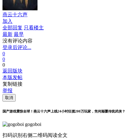
燕云十六声
加入
全部回复
只看楼主
最新
最早
没有评论内容
登录后评论...
0
0
0
返回版块
本版发帖
复制链接
举报
取消
国产游戏震惊全球！燕云十六声上线24小时狂揽200万玩家，凭何颠覆传统武侠？
gogoboi
扫码识别右侧二维码阅读全文