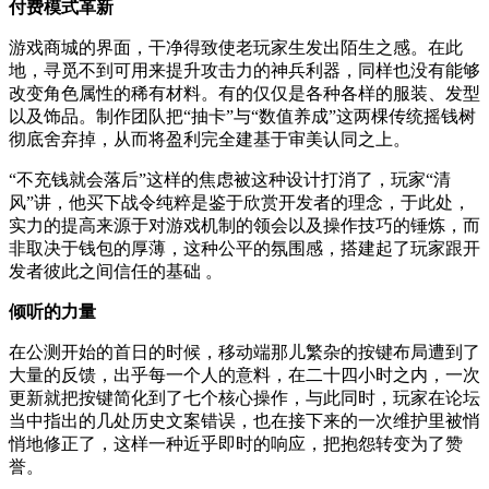
付费模式革新
游戏商城的界面，干净得致使老玩家生发出陌生之感。在此
地，寻觅不到可用来提升攻击力的神兵利器，同样也没有能够
改变角色属性的稀有材料。有的仅仅是各种各样的服装、发型
以及饰品。制作团队把“抽卡”与“数值养成”这两棵传统摇钱树
彻底舍弃掉，从而将盈利完全建基于审美认同之上。
“不充钱就会落后”这样的焦虑被这种设计打消了，玩家“清
风”讲，他买下战令纯粹是鉴于欣赏开发者的理念，于此处，
实力的提高来源于对游戏机制的领会以及操作技巧的锤炼，而
非取决于钱包的厚薄，这种公平的氛围感，搭建起了玩家跟开
发者彼此之间信任的基础 。
倾听的力量
在公测开始的首日的时候，移动端那儿繁杂的按键布局遭到了
大量的反馈，出乎每一个人的意料，在二十四小时之内，一次
更新就把按键简化到了七个核心操作，与此同时，玩家在论坛
当中指出的几处历史文案错误，也在接下来的一次维护里被悄
悄地修正了，这样一种近乎即时的响应，把抱怨转变为了赞
誉。