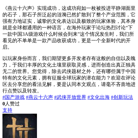
《燕云十六声》实现成功，这成功宛如一枚被投进平静湖面里
的石子，那石子所泛起的涟漪已然扩散到了整个产业范围，它
强有力地证实，诚挚的文化表达以及极致的玩家体验，其本身
就是全球都通用的一种语言，在海外玩家于论坛热烈讨论“下
一款中国3A级游戏什么时候会到来”这个情况发生时，我们所
看见的不单单是一款产品收获成功，更是一个全新时代的开
启。
以玩家身份而言，我们期望更多开发者存有这般的自信以及魄
力，于我们丰厚的文化土壤里获取灵感，进而创造出真正独具
无二的世界。您觉得，除去武侠题材之外，还有哪些属于中国
特有的文化元素，拥有征服全球玩家的潜在能力？欢迎在评论
区去分享您的看法见解，要是认同本文观点，请毫不吝啬地进
行点赞以及转发。
#国产游戏
#燕云十六声
#武侠开放世界
#文化出海
#创新玩法
0
人赞过
支持