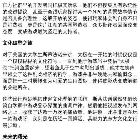
官方社群里的开发者同样极其活跃，他们不但搜集具有系统性
的改进提议，甚至于会跟玩家探讨某一个NPC的背景故事情节
是否具备合理性，这般开放的姿态，使得玩家体会到自身不只
是消费者，更是这片江湖的共同塑造者，众多批评者因而改变
态度，变成游戏最为坚定的支持者。
文化破壁之旅
对于美国的大学生斯蒂法诺来讲，太极在一开始的时候仅仅是
一个模模糊糊的文化符号，一直到他于游戏当中凭借“太极
劲”把河鱼震起来，望着鱼儿于空中勾勒出弧线，他才在笑声
里领会了这种刚柔相济的哲学，游戏并非生硬地去灌输概念，
而是把十二时辰转变为可爱的生肖图标，使得皮影戏变成解谜
的关键所在。
这些设计精妙地搭建起文化理解的联结，斯蒂法诺居然凭借长
箫自学家中游戏登录界面的曲调声律。然后他把视频发布到网
络之上，收获了达数十万次的播放量。他讲道，此并非是在玩
一款游戏呀，实则是在历经一回鲜活、具魅力的东方文化之行
漫步道 。
未来的曙光