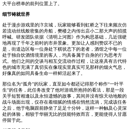
大平台榜单的前列位置上了。
细节铸就世界
处于漫步游戏里的汴京城，玩家能够看到虹桥之下往来频次仿
若流动丝线般密集的舟船，樊楼之内传出店小二那大声的招揽
呼喊。研发团队依据《清明上河图》作为构思基础，几近强硬
地再现了千年之前时的市井景象。更加让人感到赞叹不已的
是，街道边区每一位身处下棋状态下的老者，酒馆之中每一位
处于独自饮酒情境里的客人，均具备属于自身的行为思考方
式。他们之间的交谈与相互交流动作过程，让这座具有古代特
色的城市充满了真切实在像现实里真实可见那样的烟火气息，
好像真的如同具备生命一样鲜活起来了。
那位名为“孤舟”的玩家，直至如今都还记得那个称作“一叶平
生”的任务，此任务改变了他对游戏所抱持的看法，那是一段
关乎短暂相逢以及永恒遗憾的故事，其间并没有惊天动地般的
战斗场面出现，仅存在着细腻的情感在悄然流淌，完成该任务
之后，他于电脑跟前静坐了足足十分钟，这样一种触及心灵深
处的体验，相较于华丽无比的技能特效而言，更能使得人甘愿
停留于此。