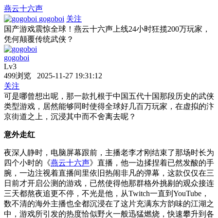
燕云十六声
gogoboi
关注
国产游戏震惊全球！燕云十六声上线24小时狂揽200万玩家，
凭何颠覆传统武侠？
gogoboi
Lv3
499浏览 2025-11-27 19:31:12
关注
可是哪曾想出呢，那一款扎根于中国五代十国那段历史的武侠
类型游戏，居然能够同时使得全球好几百万玩家，在虚拟的汴
京街道之上，沉浸其中而不舍离去呢？
意外走红
夜深人静时，电脑屏幕跟前，主播老李才刚结束了那场时长为
四个小时的《
燕云十六声
》直播，他一边揉捏着已然发酸的手
腕，一边注视着直播间里依旧热闹非凡的弹幕，这款仅仅在三
日前才开启公测的游戏，已然使得他那群格外挑剔的观众接连
三天都熬夜追更不停，不光是他，从Twitch一直到YouTube，
数不清的海外主播也全都沉浸在了这片充满东方韵味的江湖之
中，游戏所引发的热度恰似野火一般迅猛燃烧，快速攀升到各