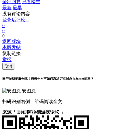
全部回复
只看楼主
最新
最早
没有评论内容
登录后评论...
0
0
0
返回版块
本版发帖
复制链接
举报
取消
国产游戏征服全球！燕云十六声如何靠25万在线杀入Steam前三？
安图恩
扫码识别右侧二维码阅读全文
来源「 DNF阿拉德游戏论坛 」