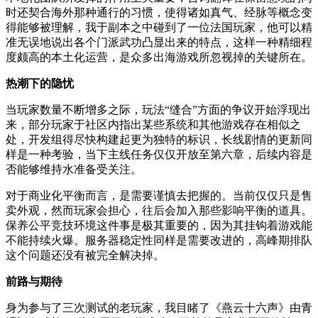
时还契合海外那种通行的习惯，使得诸如真气、经脉等概念变
得能够被理解，我于副本之中碰到了一位法国玩家，他可以精
准无误地说出各个门派武功凸显出来的特点，这样一种精细程
度颇高的本土化运营，是众多出海游戏所忽视掉的关键所在。
热潮下的隐忧
当玩家数量不断增多之际，玩法“缝合”方面的争议开始浮现出
来，部分玩家于社区内指出某些系统和其他游戏存在相似之
处，开发组得尽快构建起更为独特的标识，长线剧情的更新同
样是一种考验，当下主线任务仅仅开放至第六章，后续内容是
否能够维持水准备受关注。
对于商业化平衡而言，是需要谨慎去把握的。当前仅仅只是售
卖外观，然而玩家会担心，往后会加入那些影响平衡的道具。
保养公平竞技环境这件事是极其重要的，因为其挂钩着游戏能
不能持续火爆。服务器稳定性同样是需要改进的，高峰期排队
这个问题还没有被完全解决掉。
前路与期待
身为参与了三次测试的老玩家，我目睹了《燕云十六声》由青