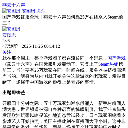
燕云十六声
安图恩
关注
国产游戏征服全球！燕云十六声如何靠25万在线杀入Steam前
三？
安图恩
Lv6
477浏览 2025-11-26 00:14:12
关注
就在那个周末，整个游戏圈子都在流传同一个消息，
国产游戏
《燕云十六声》在国际服引发轰动了。它登上了
Steam热销
榜
前三，当时要有25万玩家在同一时间在线，服务器被挤得满满
当当的。我身为从内测就开始关注这款游戏的老玩家，亲眼目
睹了一场属于中国游戏的称得上是奇迹的事情。
出鞘即锋芒
开服四十分钟之际，五十万玩家如潮水般涌入，新手村瞬间人
满为患，世界频道被源自各种语言的惊叹刷屏。我于汴京街头
发现欧洲玩家以略显笨拙地姿态尝试轻功，日本玩家围绕着皮
影戏艺人开始拍照，美国主播此刻在直播间大呼小叫。这并非
是寻常的游戏上线场景，而是一场属于全球玩家的狂欢时节。