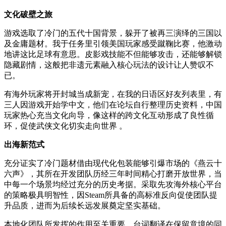
文化破壁之旅
游戏选取了冷门的五代十国背景，躲开了被再三演绎的三国以
及金庸题材。我于任务里引领美国玩家感受蹴鞠比赛，他激动
地讲这比足球有意思。皮影戏技能不但能够攻击，还能够解锁
隐藏剧情，这般把非遗元素融入核心玩法的设计让人赞叹不
已。
有海外玩家将开封城当成新宠，在我的日语区好友列表里，有
三人因游戏开始学中文，他们在论坛自行整理历史资料，中国
玩家热心充当文化向导，像这样的跨文化互动形成了良性循
环，促使武侠文化切实走向世界 。
出海新范式
充分证实了冷门题材借由现代化包装能够引爆市场的《燕云十
六声》，其所在开发团队历经三年时间精心打磨开放世界，当
中每一个场景均经过充分的历史考据。采取先攻海外核心平台
的策略极具明智性，因Steam所具备的高标准反向促使团队提
升品质，进而为后续长远发展奠定坚实基础。
本地化团队所发挥的作用至关重要，台词翻译在保留意境的同