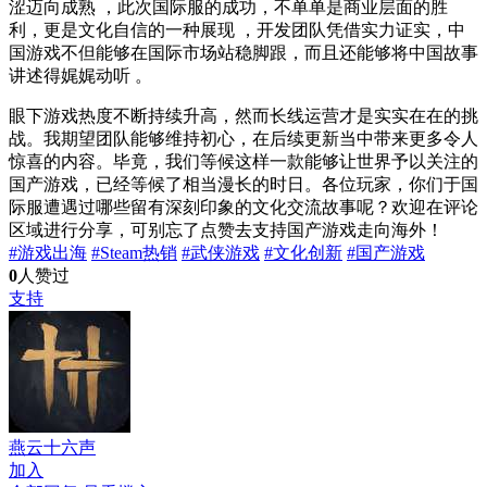
涩迈向成熟 ，此次国际服的成功，不单单是商业层面的胜
利，更是文化自信的一种展现 ，开发团队凭借实力证实，中
国游戏不但能够在国际市场站稳脚跟，而且还能够将中国故事
讲述得娓娓动听 。
眼下游戏热度不断持续升高，然而长线运营才是实实在在的挑
战。我期望团队能够维持初心，在后续更新当中带来更多令人
惊喜的内容。毕竟，我们等候这样一款能够让世界予以关注的
国产游戏，已经等候了相当漫长的时日。各位玩家，你们于国
际服遭遇过哪些留有深刻印象的文化交流故事呢？欢迎在评论
区域进行分享，可别忘了点赞去支持国产游戏走向海外！
#游戏出海
#Steam热销
#武侠游戏
#文化创新
#国产游戏
0
人赞过
支持
燕云十六声
加入