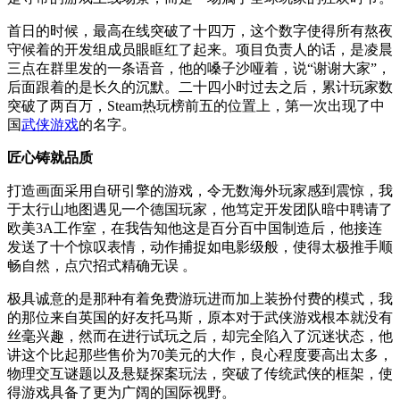
首日的时候，最高在线突破了十四万，这个数字使得所有熬夜
守候着的开发组成员眼眶红了起来。项目负责人的话，是凌晨
三点在群里发的一条语音，他的嗓子沙哑着，说“谢谢大家”，
后面跟着的是长久的沉默。二十四小时过去之后，累计玩家数
突破了两百万，Steam热玩榜前五的位置上，第一次出现了中
国
武侠游戏
的名字。
匠心铸就品质
打造画面采用自研引擎的游戏，令无数海外玩家感到震惊，我
于太行山地图遇见一个德国玩家，他笃定开发团队暗中聘请了
欧美3A工作室，在我告知他这是百分百中国制造后，他接连
发送了十个惊叹表情，动作捕捉如电影级般，使得太极推手顺
畅自然，点穴招式精确无误 。
极具诚意的是那种有着免费游玩进而加上装扮付费的模式，我
的那位来自英国的好友托马斯，原本对于武侠游戏根本就没有
丝毫兴趣，然而在进行试玩之后，却完全陷入了沉迷状态，他
讲这个比起那些售价为70美元的大作，良心程度要高出太多，
物理交互谜题以及悬疑探案玩法，突破了传统武侠的框架，使
得游戏具备了更为广阔的国际视野。