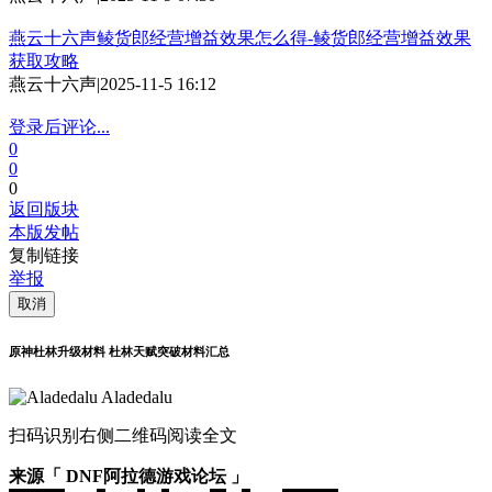
燕云十六声鲮货郎经营增益效果怎么得-鲮货郎经营增益效果
获取攻略
燕云十六声
|
2025-11-5 16:12
登录后评论...
0
0
0
返回版块
本版发帖
复制链接
举报
取消
原神杜林升级材料 杜林天赋突破材料汇总
Aladedalu
扫码识别右侧二维码阅读全文
来源「 DNF阿拉德游戏论坛 」