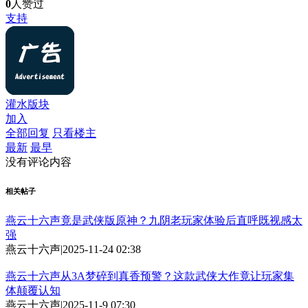
0
人赞过
支持
灌水版块
加入
全部回复
只看楼主
最新
最早
没有评论内容
相关帖子
燕云十六声竟是武侠版原神？九阴老玩家体验后直呼既视感太
强
燕云十六声
|
2025-11-24 02:38
燕云十六声从3A梦碎到真香预警？这款武侠大作竟让玩家集
体颠覆认知
燕云十六声
|
2025-11-9 07:30