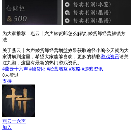
为大家推荐：燕云十六声鲮货郎怎么解锁-鲮货郎经营解锁方
法
关于燕云十六声鲮货郎经营增益效果获取途径小编今天就为大
家讲解到这里，希望大家能够喜欢，更多的精彩
游戏资讯
请关
注九游，这里有最新的热门游戏资讯。
#燕云十六声
#鲮货郎
#经营增益
#攻略
#游戏资讯
0
人赞过
支持
燕云十六声
加入