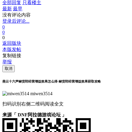
全部回复
只看楼主
最新
最早
没有评论内容
登录后评论...
0
0
0
返回版块
本版发帖
复制链接
举报
取消
燕云十六声鲮货郎经营增益效果怎么得-鲮货郎经营增益效果获取攻略
miwen3514
扫码识别右侧二维码阅读全文
来源「 DNF阿拉德游戏论坛 」