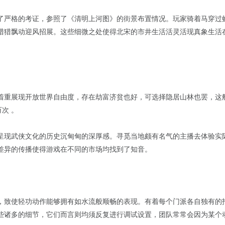
了严格的考证，参照了《清明上河图》的街景布置情况。玩家骑着马穿过
猎猎飘动迎风招展。这些细微之处使得北宋的市井生活活灵活现真象生活
着重展现开放世界自由度，存在劫富济贫也好，可选择隐居山林也罢，这般设
次 。
呈现武侠文化的历史沉甸甸的深厚感。寻觅当地颇有名气的主播去体验实
差异的传播使得游戏在不同的市场均找到了知音。
，致使轻功动作能够拥有如水流般顺畅的表现。有着每个门派各自独有的
些诸多的细节，它们而言则均须反复进行调试设置，团队常常会因为某个