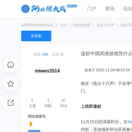
门户
资讯
论
DNF阿拉德游戏论坛
»
论坛
›
阿拉德地带
›
燕云十六声
›
这款中
发新帖
这款中国武侠游戏凭什么
查看:
406
|
回复:
0
发表于 2025-11-26 06:54:54
miwen3514
就在《燕云十六声》于全球
门。
5
3
97
主题
回帖
积分
上线即爆款
阿拉德菜鸟
11月15日的清晨时分，当
S
内部，该游戏的评论区就被来