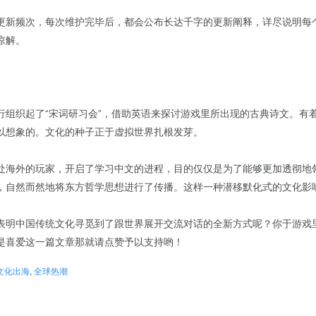
更新频次，每次维护完毕后，都会公布长达千字的更新阐释，详尽说明每
谅解。
行组织起了“宋词研习会”，借助英语来探讨游戏里所出现的古典诗文。有
以想象的。文化的种子正于虚拟世界扎根发芽。
处海外的玩家，开启了学习中文的进程，目的仅仅是为了能够更加透彻地
，自然而然地将东方哲学思想进行了传播。这样一种潜移默化式的文化影
表明中国传统文化寻觅到了跟世界展开交流对话的全新方式呢？你于游戏
是喜爱这一篇文章那就请点赞予以支持哟！
文化出海
,
全球热潮