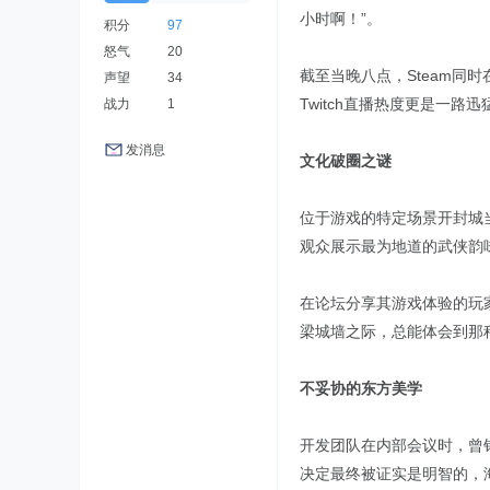
小时啊！”。
积分
97
怒气
20
截至当晚八点，Steam
声望
34
Twitch直播热度更是一路
战力
1
发消息
文化破圈之谜
位于游戏的特定场景开封城
观众展示最为地道的武侠韵
在论坛分享其游戏体验的玩
梁城墙之际，总能体会到那
不妥协的东方美学
开发团队在内部会议时，曾
决定最终被证实是明智的，