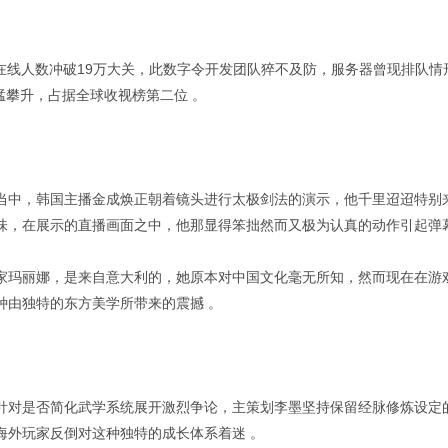
同时在线人数冲破19万大关，此数字令开发团队猝不及防，服务器曾现排队
迅猛攀升，占据全球收视榜第二位 。
当中，韩国主播金成焕正朝着镜头进行太极剑法的演示，他千里迢迢特别
味，在展示的直播画面之中，他那显得笨拙然而又极为认真的动作引起弹幕
家玛丽娜，是来自意大利的，她原本对中国文化毫无所知，然而现在在游
种由独特的东方美学所带来的震撼 。
针对是否简化武学系统展开激烈争论，主策划李墨坚持保留经脉修炼设定
海外玩家反倒对这种独特的成长体系着迷 。