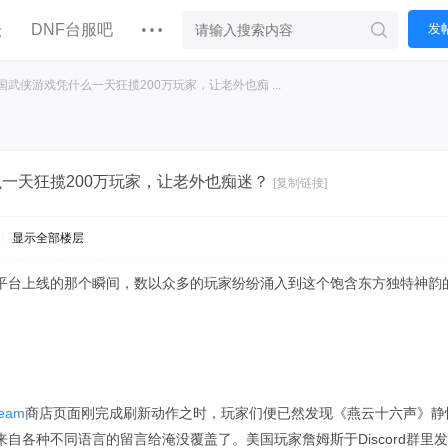
坛
DNF台服吧
发
国武侠游戏凭什么一天狂揽200万玩家，让老外也痴 ...
一天狂揽200万玩家，让老外也痴迷？
[复制链接]
|
显示全部楼层
平台上线的那个瞬间，数以众多的玩家纷纷涌入到这个饱含东方独特神韵
team
商店页面刚完成刷新动作之时，玩家们便已然发现《燕云十六声》静
自各种不同语言的留言给淹没覆盖了。美国玩家詹姆斯于Discord群里