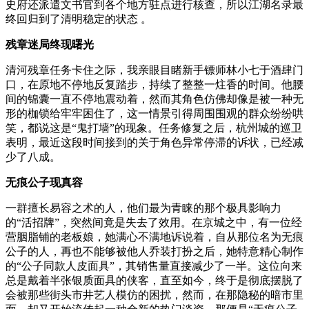
史府还派遣文书官到各个地方驻点进行核查，所以江湖名录最
终回归到了清明稳定的状态 。
残章迷局终现曙光
清河残章任务卡住之际，我亲眼目睹新手镖师林小七于酒肆门
口，在原地不停地反复踏步，持续了整整一炷香的时间。他腰
间的锦囊一直不停地震动着，然而其角色仿佛却像是被一种无
形的枷锁给牢牢困住了，这一情景引得周围围观的群众纷纷哄
笑，都说这是“鬼打墙”的现象。任务修复之后，杭州城的巡卫
表明，最近这段时间接到的关于角色异常停滞的诉状，已经减
少了八成。
无痕公子现真容
一群擅长易容之术的人，他们最为青睐的那个极具影响力
的“活招牌”，突然间竟是失去了效用。在京城之中，有一位经
营胭脂铺的老板娘，她满心不满地诉说着，自从那位名为无痕
公子的人，再也不能够被他人乔装打扮之后，她特意精心制作
的“公子同款人皮面具”，其销售量直接减少了一半。这位向来
总是戴着半张银质面具的侠客，直至如今，终于是彻底摆脱了
会被那些街头市井艺人模仿的困扰，然而，在那隐秘的暗市里