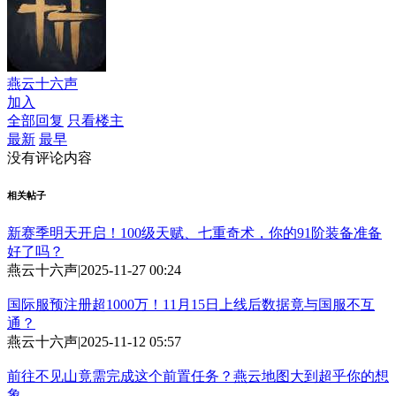
燕云十六声
加入
全部回复
只看楼主
最新
最早
没有评论内容
相关帖子
新赛季明天开启！100级天赋、七重奇术，你的91阶装备准备
好了吗？
燕云十六声
|
2025-11-27 00:24
国际服预注册超1000万！11月15日上线后数据竟与国服不互
通？
燕云十六声
|
2025-11-12 05:57
前往不见山竟需完成这个前置任务？燕云地图大到超乎你的想
象