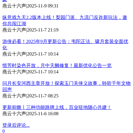
燕云十六声
|
2025-11-9 09:31
纵意戏九天2.2版本上线！梨园门派、九流门反诈新玩法，邀
你共闯江湖
燕云十六声
|
2025-11-7 21:19
游侠必看！2025年9月更新公告：韦陀正法、啸月套装全面优
化
燕云十六声
|
2025-11-7 10:14
惜芳时染色开放，月中天阙修复！最新优化公告一览
燕云十六声
|
2025-11-7 10:14
问月长安河西主章开放！探索玉门关侠义故事，聆听千年文物
回声
燕云十六声
|
2025-11-7 08:25
更新前瞻丨三种功能路牌上线，百业驻地随心共建！
燕云十六声
|
2025-11-6 16:08
登录后评论...
0