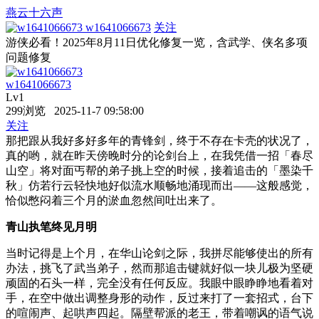
燕云十六声
w1641066673
关注
游侠必看！2025年8月11日优化修复一览，含武学、侠名多项
问题修复
w1641066673
Lv1
299浏览 2025-11-7 09:58:00
关注
那把跟从我好多好多年的青锋剑，终于不存在卡壳的状况了，
真的哟，就在昨天傍晚时分的论剑台上，在我凭借一招「春尽
山空」将对面丐帮的弟子挑上空的时候，接着追击的「墨染千
秋」仿若行云轻快地好似流水顺畅地涌现而出——这般感觉，
恰似憋闷着三个月的淤血忽然间吐出来了。
青山执笔终见月明
当时记得是上个月，在华山论剑之际，我拼尽能够使出的所有
办法，挑飞了武当弟子，然而那追击键就好似一块儿极为坚硬
顽固的石头一样，完全没有任何反应。我眼中眼睁睁地看着对
手，在空中做出调整身形的动作，反过来打了一套招式，台下
的喧闹声、起哄声四起。隔壁帮派的老王，带着嘲讽的语气说