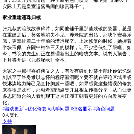
面，却又开始流传起一种全新的热门谈资，那便是“无痕公子
实际上乃是皇室遗落民间的珍贵珠子” 。
家业重建遗珠归椟
张九叔的暗线故事碎片，如同他铺子里那些残破的瓷器，总是
在重建之后，莫名地消失不见。养老院的田姑，那块平安喜乐
佩，更牵扯着二十年前的漕运秘辛。上次修复的时候，她握着
半块玉佩，在院中枯坐三天的模样，让不少游侠红了眼眶。如
今，书院的先生们正在整理新出土的暗线文本。说书人预告，
下月将开讲《九叔秘录》全本。
大家之中那些喜好侠义之人，有没有碰到过某个能让你记忆深
刻以至于终身难以忘怀的程序漏洞呢？要不就在评论区域里畅
快淋漓地力陈己见直抒胸臆一番吧，如果感觉这些错误的修复
来得很是及时，那就希望能点赞并且相互传播分享，从而让更
多志同道合的人看到现下这片江湖正朝着更好的方向发展变
化。
#游戏更新
#优化修复
#武学问题
#侠名显示
#角色问题
0
人赞过
支持