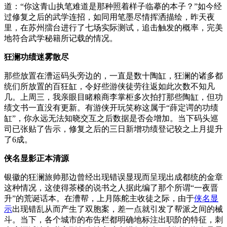
道：“你这青山执笔难道是那种照着样子临摹的本子？”如今经
过修复之后的武学连招，如同用笔墨尽情挥洒描绘，昨天夜
里，在苏州擂台进行了七场实际测试，追击触发的概率，完美
地符合武学秘籍所记载的情况。
狂澜功绩迷雾散尽
那些放置在漕运码头旁边的，一直是数十陶缸，狂澜的诸多都
统们所放置的百狂缸，令好些游侠徒劳往返如此次数不知凡
几。上周三，我亲眼目睹粮商李掌柜多次拍打那些陶缸，但功
绩文书一直没有更新。有游侠开玩笑称这属于“薛定谔的功绩
缸”，你永远无法知晓交互之后数据是否会增加。当下码头巡
司已张贴了告示，修复之后的三日新增功绩登记较之上月提升
了6成。
侠名显影正本清源
银徽的狂澜旅帅那边曾经出现错误显现而呈现出成都统的金章
这种情况，这使得茶楼的说书之人据此编了那个所谓“一夜晋
升”的荒诞话本。在漕帮，上月陈舵主收徒之际，由于
侠名显
示
出现错乱从而产生了双胞案，差一点就引发了帮派之间的械
斗。当下，各个城市的布告栏都明确地标注出职阶的特征，刺