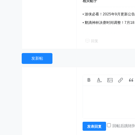
相关帖子
•
游侠必看！2025年9月更新
•
鹅滴神杯决赛时间调整！7月18
回复
发新帖
回帖后跳转
发表回复