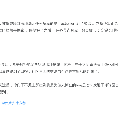
，林墨曾经对着那毫无任何反应的瓮 frustration 到了极点 。判断得
壁阻挡着去探索 。修复好了之后 ，任务节点响应十分灵敏 ，判定是合理
任务过后，系统却拒绝发放奖励那种憋屈，同样，弟子之间赠送天工强化组
出最终得到了回报，社区里面的交易与合作也重新活跃起来了。
复过后，你们于不见山所碰到的最为使人抓狂的bug是啥？欢迎于评论区
到 。
报
,
游侠反馈
,
十六巷