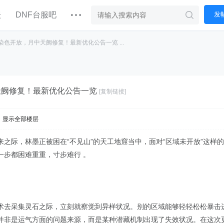
坛
DNF台服吧
发
染色开放，月中天阙修复！最新优化公告一览 ...
天阙修复！最新优化公告一览
[复制链接]
显示全部楼层
之际，林墨正被困在“不见山”的天工地窟当中，面对“区域未开放”这样
一步都困难重重，寸步难行 。
术去采集灵石之际，立刻就察觉到异样状况。别的区域能够轻轻松松暴击
并非是运气方面的问题来源，而是某种潜藏机制出现了失效状况。在这次