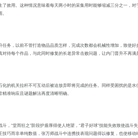
生了效用。这种情况意味着每天两小时的采集用时能够缩减三分之一，对
雨。
升任务，以前不管打造物品品质怎样，完成次数都会机械性增加，致使好
真对待每个作品，与此同时修复的长老异常击败问题，让内门晋升不再满
石化的机关拉杆不可互动后被迫放弃即将完成的任务。同样受困扰的是水
皆精准响应且谜题解法再度清晰明确。
战斗，“堂而狂之”阶段护盾厚得使人绝望，“君子好球”技能失效致使战斗
正技巧而非单纯数值，张万师战斗中连携技表现问题得以修复，也使移动