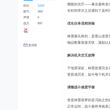
耀眼的光芒——暴击最终发
积分
1600
长时间旱灾之后遇到了及时
怒气
369
声望
5
优化任务流程体验
战力
997
林墨最头疼的，是墨山道晋
物品数量直接关联，激励认
发消息
解决机关交互故障
于地窟深处，林墨曾遇完全
更新成历史，如今每个机关
调整战斗难度平衡
曾是林墨噩梦的是冯如之的
正常运转，战斗最终考验真