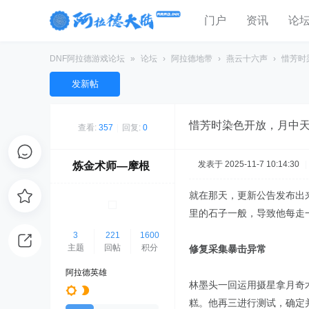
门户
资讯
论
DNF阿拉德游戏论坛
»
论坛
›
阿拉德地带
›
燕云十六声
›
惜芳时
发新帖
惜芳时染色开放，月中
查看:
357
|
回复:
0
发表于 2025-11-7 10:14:30
|
炼金术师—摩根
就在那天，更新公告发布出来
里的石子一般，导致他每走
3
221
1600
主题
回帖
积分
修复采集暴击异常
阿拉德英雄
林墨头一回运用摄星拿月奇
糕。他再三进行测试，确定