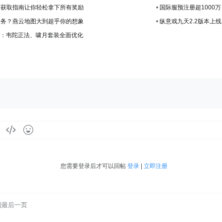
全获取指南让你轻松拿下所有奖励
•
国际服预注册超1000
任务？燕云地图大到超乎你的想象
•
纵意戏九天2.2版本上
公告：韦陀正法、啸月套装全面优化
您需要登录后才可以回帖
登录
|
立即注册
到最后一页