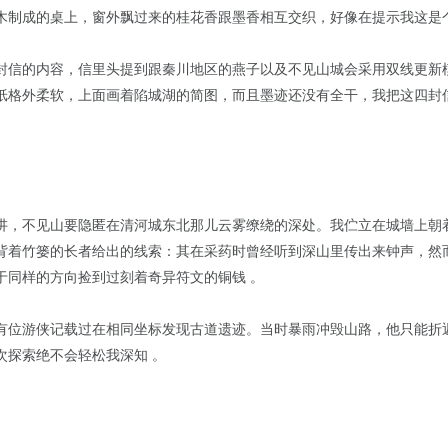
木制成的桌上，窗外飘过来的桂花香跟墨香相互交织，好像在提示我这是
封信的内容，信里头提到跟秦川地区的燕子以及不见山城会采用双线更新
纸格外柔软，上面画着陷城湖的简图，而且墨迹还没有全干，我把这四封
讲，不见山要隐匿在清河城东北那儿云雾缭绕的深处。我伫立在城墙上朝
背着竹篓的长者给出的线索：其在采药时曾经听到深山里传出来钟声，然
于同样的方向捡到过刻着奇异符文的铜钱 。
有位游侠记载过在相同坐标发现古道遗迹。当时暴雨冲毁山路，他只能折
次探索绝不会轻松我深知 。