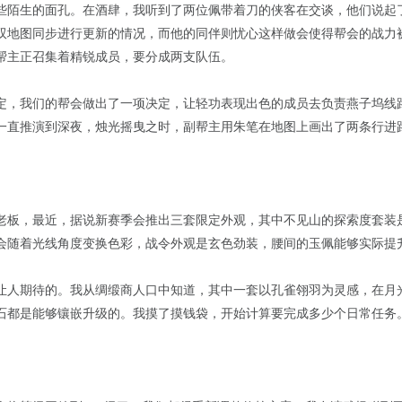
些陌生的面孔。在酒肆，我听到了两位佩带着刀的侠客在交谈，他们说起
双地图同步进行更新的情况，而他的同伴则忧心这样做会使得帮会的战力
帮主正召集着精锐成员，要分成两支队伍。
定，我们的帮会做出了一项决定，让轻功表现出色的成员去负责燕子坞线
一直推演到深夜，烛光摇曳之时，副帮主用朱笔在地图上画出了两条行进
老板，最近，据说新赛季会推出三套限定外观，其中不见山的探索度套装
会随着光线角度变换色彩，战令外观是玄色劲装，腰间的玉佩能够实际提升
让人期待的。我从绸缎商人口中知道，其中一套以孔雀翎羽为灵感，在月
石都是能够镶嵌升级的。我摸了摸钱袋，开始计算要完成多少个日常任务