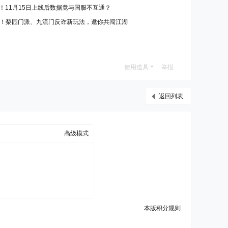
万！11月15日上线后数据竟与国服不互通？
线！梨园门派、九流门反诈新玩法，邀你共闯江湖
使用道具
举报
返回列表
高级模式
本版积分规则