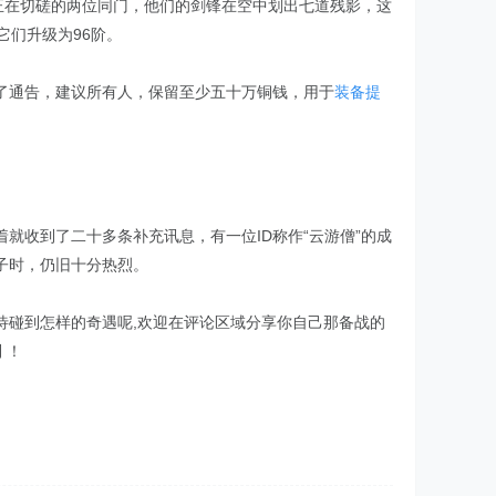
正在切磋的两位同门，他们的剑锋在空中划出七道残影，这
它们升级为96阶。
了通告，建议所有人，保留至少五十万铜钱，用于
装备提
就收到了二十多条补充讯息，有一位ID称作“云游僧”的成
子时，仍旧十分热烈。
待碰到怎样的奇遇呢,欢迎在评论区域分享你自己那备战的
 ！