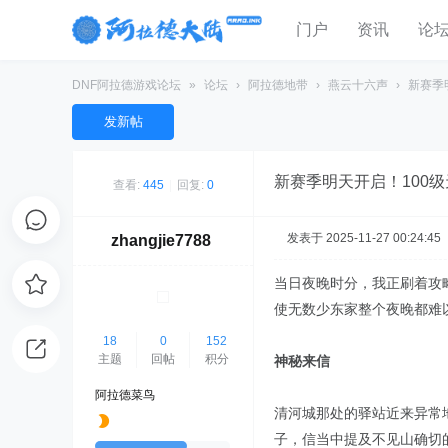
门户
资讯
论
DNF阿拉德游戏论坛
»
论坛
›
阿拉德地带
›
燕云十六声
›
新赛季
发新帖
新赛季明天开启！100
查看:
445
|
回复:
0
发表于 2025-11-27 00:24:45
zhangjie7788
当日夜晚时分，我正刷着攻
使无数少东家整个夜晚都难
18
0
152
主题
回帖
积分
神秘来信
阿拉德菜鸟
清河城那处的驿站近来异常
子，信当中提及不见山确切