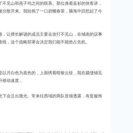
了不见山和燕子坞之间的联系。那位身着蓝衫的侠客讲，
被分散开来。我轻抿了一口碧螺春茶，脑海中回想起了今
路，让擅长解谜的成员主要去攻打不见山，在城南的议事
路线，这个战略部署会决定我们能不能抢占先机。
是以月白色为底色的，上面绣着暗银云纹，我在裁缝铺见
移动速度 。
光下会泛出微光。常来往西域的商队首领透露，有套服饰
。