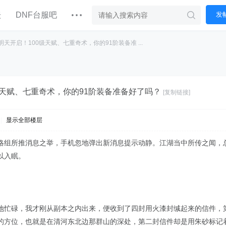
坛
DNF台服吧
发
明天开启！100级天赋、七重奇术，你的91阶装备准 ...
级天赋、七重奇术，你的91阶装备准备好了吗？
[复制链接]
|
显示全部楼层
略组所推消息之举，手机忽地弹出新消息提示动静。江湖当中所传之闻，总
以入眠。
地忙碌，我才刚从副本之内出来，便收到了四封用火漆封缄起来的信件，
的方位，也就是在清河东北边那群山的深处，第二封信件却是用朱砂标记