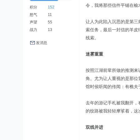
令，我将那些信件平铺在榆
积分
152
怒气
11
让人为此陷入沉思的是第三
声望
55
索任务，最后一封信的羊皮
战力
13
线索。
发消息
迷雾重重
按照江湖前辈所做的推测来
角。尤为让人重视的是那位
馆时侯听闻的传闻：有樵夫
去年的游记手札被我翻开，
的纹路被我轻轻摩挲着，这
双线并进