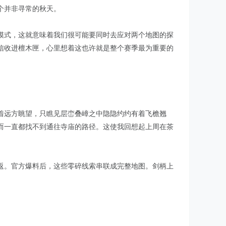
个并非寻常的秋天。
模式，这就意味着我们很可能要同时去应对两个地图的探
信收进檀木匣，心里想着这也许就是整个赛季最为重要的
着远方眺望，只瞧见层峦叠嶂之中隐隐约约有着飞檐翘
而一直都找不到通往寺庙的路径。这使我回想起上周在茶
返。官方爆料后，这些零碎线索串联成完整地图。剑柄上