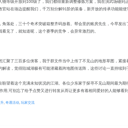
人物等级开放到100级了，我们都得重新调整修炼方案，我在演武场碰到
教官站在场边提醒我们，千万别分解91阶的装备，新开放的传承功能能使
，角落处，三十个奇术突破箱整齐码放着。帮会里的账房先生，今早发出
我看见了，就知道呢，这个赛季的竞争，会异常激烈的。
然汇聚了三百多位侠客，我于群文件当中上传了不见山的地形草图，紧接着
的解读，觉得陷城湖极有可能潜藏着跨地图传送阵，这些讨论一直持续到
在盼望着这个充满未知状况的江湖。各位少东家于探寻不见山期间最为期
作用,可别忘了给予点赞又进行转发从而让更多有着相同爱好的人能够看到
提升
,
奇遇活动
,
玩家交流