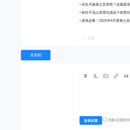
•
还在为袅袅之音发愁？这篇超
•
前往不见山竟需完成这个前置
•
游侠必看！2025年9月更新
回复
发新帖
回帖后跳转
发表回复