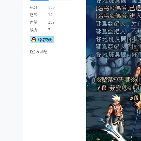
积分
336
怒气
14
声望
157
战力
7
发消息