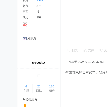
积分
1594
怒气
378
声望
-5
战力
999
发消息
回复
支持
反
发表于 2024-9-19 23:37:03
|
ueooto
年套都已经买不起了。我没
4
21
130
主题
回帖
积分
阿拉德菜鸟