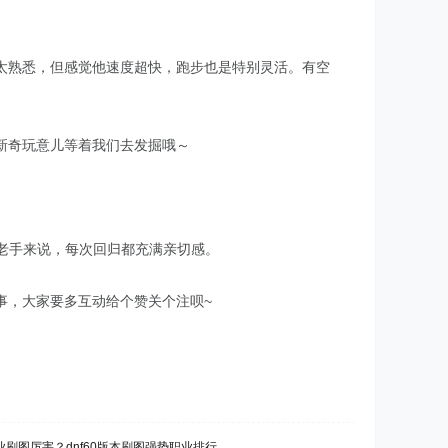
太熟悉，但感觉他速度超快，跑步也是特别灵活。有空
新奇玩意儿等着我们去发掘哦～
老手来说，每次回归都充满亲切感。
事，大家要多互动给个赞关个注呗~
刷图厉害？dnf60版本刷图强势职业排行