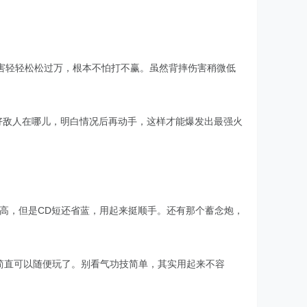
害轻轻松松过万，根本不怕打不赢。虽然背摔伤害稍微低
好敌人在哪儿，明白情况后再动手，这样才能爆发出最强火
算高，但是CD短还省蓝，用起来挺顺手。还有那个蓄念炮，
，简直可以随便玩了。别看气功技简单，其实用起来不容