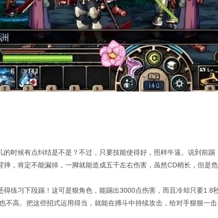
儿的时候有点纠结是不是？不过，只要技能使得好，照样牛逼。说到前踢
背摔，肯定不能漏掉，一脚就能造成五千左右伤害，虽然CD稍长，但是
得练习下段踢！这可是狠角色，能踢出3000点伤害，而且冷却只要1.8
耗蓝也不高。把这些招式运用得当，就能在搏斗中持续攻击，给对手狠狠一