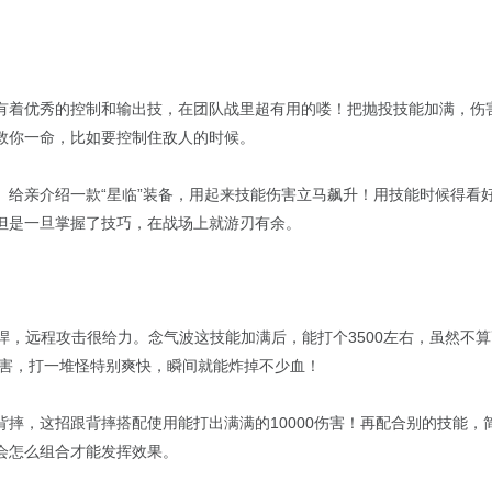
有着优秀的控制和输出技，在团队战里超有用的喽！把抛投技能加满，伤
救你一命，比如要控制住敌人的时候。
。给亲介绍一款“星临”装备，用起来技能伤害立马飙升！用技能时候得看
但是一旦掌握了技巧，在战场上就游刃有余。
悍，远程攻击很给力。念气波这技能加满后，能打个3500左右，虽然不
伤害，打一堆怪特别爽快，瞬间就能炸掉不少血！
背摔，这招跟背摔搭配使用能打出满满的10000伤害！再配合别的技能
会怎么组合才能发挥效果。