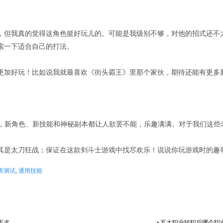
，但我真的觉得这角色挺好玩儿的。可能是我级别不够，对他的招式还不
索一下适合自己的打法。
更加好玩！比如说我就最喜欢《街头霸王》里那个家伙，期待还能有更多
坑，新角色、新技能和神秘副本都让人欲罢不能，乐趣满满。对于我们这些
其是太刀狂战；保证在这款剑斗士游戏中找尽欢乐！说说你玩游戏时的趣
害测试
,
通用技能
五名
•
五大职业转职后哪个职业