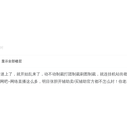
对
显示全部楼层
去迷上了，就开始乱来了，动不动制裁打团制裁刷图制裁，就连挂机站街
）网吧~网络直播这么多，明目张胆开辅助卖/买辅助官方都不怎么封！你