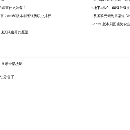
以后该穿什么装备？
•
地下城lv0—60级升
？dnf60版本刷图强势职业排行
•
从圣骑元素到男柔道 D
•
dnf60版本刷图强势职
实现无限疲劳的愿望
显示全部楼层
的没谁了