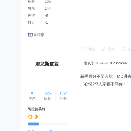
积分
165
怒气
144
声望
-8
战力
-1
发消息
回复
支持
反
发表于 2024-9-19 23:26:44
|
邪龙斯皮兹
新手最好不要入坑！MD进
（心悦2/3人家都不鸟你！
0
225
1594
主题
回帖
积分
阿拉德英雄