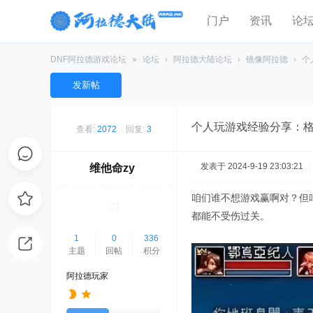
门户
资讯
论
DNF阿拉德游戏论坛
»
论坛
›
阿拉德大陆论坛
›
镜像阿拉德
›
个
发新帖
个人玩游戏经验分享：
查看:
2072
|
回复:
3
发表于 2024-9-19 23:03:21
|
维他命zy
咱们谁不想游戏赢啊对？但
都能不受伤过关。
1
0
336
主题
回帖
积分
阿拉德玩家