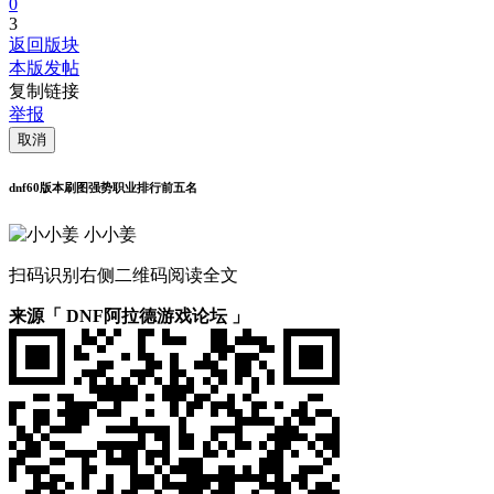
0
3
返回版块
本版发帖
复制链接
举报
取消
dnf60版本刷图强势职业排行前五名
小小姜
扫码识别右侧二维码阅读全文
来源「 DNF阿拉德游戏论坛 」