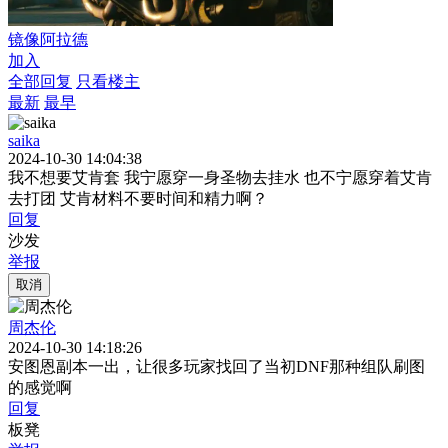
镜像阿拉德
加入
全部回复
只看楼主
最新
最早
saika
2024-10-30 14:04:38
我不想要艾肯套 我宁愿穿一身圣物去挂水 也不宁愿穿着艾肯
去打团 艾肯材料不要时间和精力啊？
回复
沙发
举报
取消
周杰伦
2024-10-30 14:18:26
安图恩副本一出，让很多玩家找回了当初DNF那种组队刷图
的感觉啊
回复
板凳