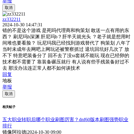
举报
取消
zz332211
2024-10-30 14:47:31
错的不是这个游戏 是死吗代理商和狗策划 敢送一点有用的东
西？ 刷尼玛b深渊 肝尼玛b？肝半天就光头 ？老子就是想用时
间堆也要看脸？ 玩尼玛我已经找到游戏替代了 狗策划 八年了
当时未成年去网吧上网玩还被警察抓过 退坑回坑好几次了 放
不下 特意吧装备分了 回不去了没ss套就不能玩 现在已经卵的
技术都不需要了 靠装备碾压就行 有人说有些手残装备好过不
去 那没办法连正常人都不如何谈技术
回复
地板
举报
取消
相关帖子
五大职业转职后哪个职业刷图厉害？dnf60版本刷图强势职业
排行
镜像阿拉德
|
2024-10-30 09:00