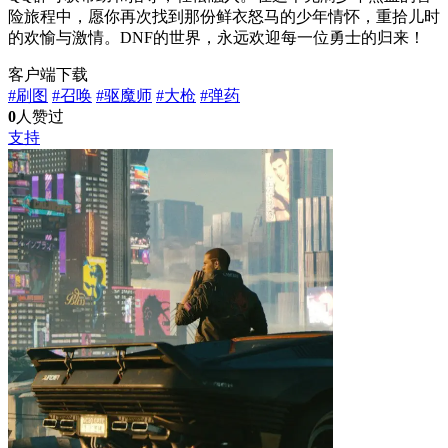
险旅程中，愿你再次找到那份鲜衣怒马的少年情怀，重拾儿时
的欢愉与激情。DNF的世界，永远欢迎每一位勇士的归来！
客户端下载
#刷图
#召唤
#驱魔师
#大枪
#弹药
0
人赞过
支持