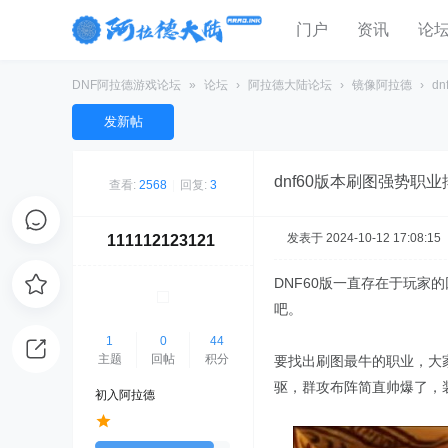
门户
资讯
论
DNF阿拉德游戏论坛
»
论坛
›
阿拉德大陆论坛
›
镜像阿拉德
›
d
发新帖
dnf60版本刷图强势职
查看:
2568
|
回复:
3
发表于 2024-10-12 17:08:15
111112123121
DNF60版一直存在于玩家
吧。
1
0
44
主题
回帖
积分
要找出刷图最牛的职业，大
驱，群攻布阵简直帅爆了，
初入阿拉德