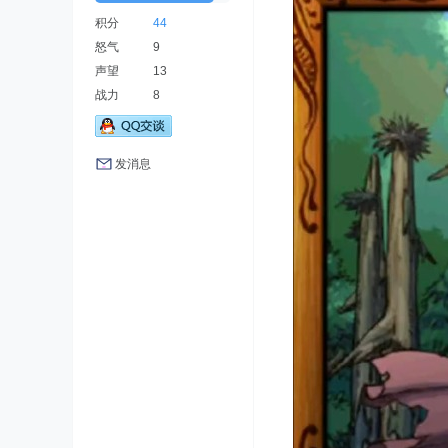
积分
44
怒气
9
声望
13
战力
8
发消息