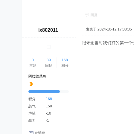
回复
发表于 2024-10-12 17:08:35
lx802011
很怀念当时我们打的第一个
0
39
168
主题
回帖
积分
阿拉德菜鸟
积分
168
怒气
150
声望
-10
战力
-1
发消息