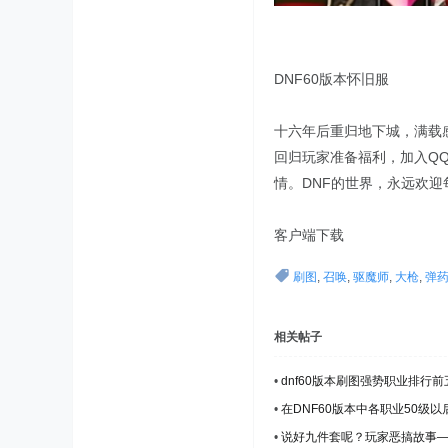
DNF60版本怀旧服
十六年后重归地下城，满载
回归玩家准备福利，加入Q
情。DNF的世界，永远欢
客户端下载
刷图
,
召唤
,
驱魔师
,
大枪
,
弹
相关帖子
•
dnf60版本刷图强势职业排行前
•
在DNF60版本中各职业50级
•
说好九件套呢？玩家恶搞故事—