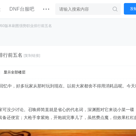
坛
DNF台服吧
发
nf60版本刷图强势职业排行前五名
业排行前五名
[复制链接]
|
显示全部楼层
的回忆中，好多玩家从那时玩到现在。以前大家都舍不得用消耗品呢。今天
家可没少讨论。召唤师简直就是省心的代名词，深渊图对它来说小菜一碟
装备还便宜；大枪手拿紫炮，开炮就完事儿了，虽然费点魔，但效果杠杠