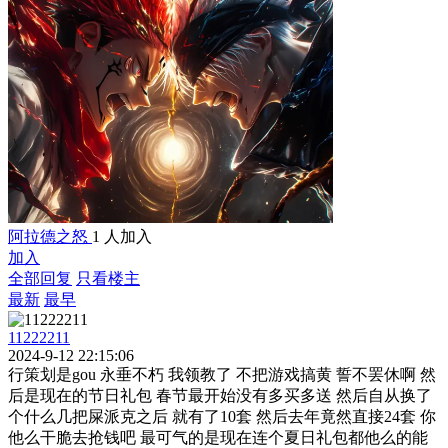
阿拉德之怒
1 人加入
加入
全部回复
只看楼主
最新
最早
11222211
2024-9-12 22:15:06
行策划是gou 永垂不朽 我领教了 不把游戏搞黄 誓不罢休啊 然
后是现在的节日礼包 春节最开始没有多买多送 然后自从换了
个什么几把屎派克之后 就有了10套 然后去年竟然直接24套 你
他么干脆去抢钱吧 最可气的是现在连个夏日礼包都他么的能