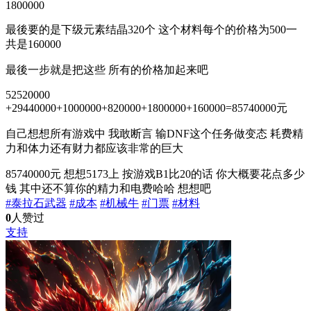
1800000
最後要的是下级元素结晶320个 这个材料每个的价格为500一
共是160000
最後一步就是把这些 所有的价格加起来吧
52520000
+29440000+1000000+820000+1800000+160000=85740000元
自己想想所有游戏中 我敢断言 输DNF这个任务做变态 耗费精
力和体力还有财力都应该非常的巨大
85740000元 想想5173上 按游戏B1比20的话 你大概要花点多少
钱 其中还不算你的精力和电费哈哈 想想吧
#泰拉石武器
#成本
#机械牛
#门票
#材料
0
人赞过
支持