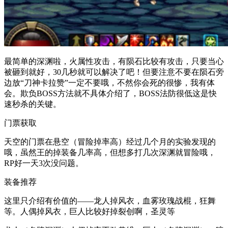
最简单的深渊啦，火属性攻击，有陨石比较有攻击，只要当心
被砸到就好，30几秒就可以解决了吧！但要注意不要在陨石旁
边放“刀神卡拉赞”一定不要哦，不然你会死的很惨，我有体
会。欺负BOSS方法就不具体介绍了，BOSS法防很低这是快
速秒杀的关键。
门票获取
天空的门票在悬空（冒险掉率高）经过几个月的实验发现的
哦，虽然王的掉装备几率高，但想多打几次深渊就冒险哦，
RP好一天3次没问题。
装备推荐
这里只介绍有价值的——龙人掉风衣，血雾玫瑰战棍，狂舞
等。人偶掉风衣，巨人比较好掉裂创啊，圣灵等