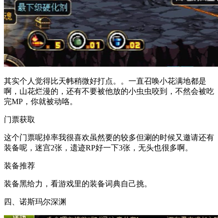
其实个人觉得比天帏稍微好打点。。一直召唤小花满地都是
啊，山花烂漫的，还有不要被他放的小虫虫咬到，不然会被吃
完MP，你就被动咯。
门票获取
这个门票呢掉率我很喜欢虽然要的较多但涮的时候又邀请还有
装备呢，迷宫2张，遗迹RP好一下3张，无头也很多啊。
装备推荐
装备黑给力，看游戏里的装备词典自己挑。
四、诺斯玛尔深渊