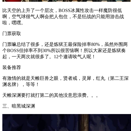
比天空的上升了一个层次，BOSS冰属性攻击一样魔防很低
啊，空气球很气人啊会把人包住，不是狂战的只能用游击战
啦，嘿嘿。
门票获取
门票嘛总结了很多，还是炼狱王最保险掉率80%，虽然外围两
个BOSS但掉率不到30%所以很苦恼啊！所以大家还是炼狱奏
起，一天两次就很多了。12个邀请唉气人呢！
装备推荐
有激情的就是天帷巨兽之眼，贤者戒，灵犀，红丸（第二王深
渊名牌），等等！
天帷深渊要打就打第二的其他没意思浪费。。。
三、暗黑城深渊