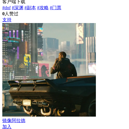
客户端下载
#dnf
#深渊
#副本
#攻略
#门票
0
人赞过
支持
镜像阿拉德
加入