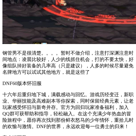
钢管男不是很清楚。。。。暂时不做介绍，注意打深渊注意时
间地点：凌晨比较好，人少的线抓住机会，打的不要太快，好
像组队掉好装备的几率高（只是建议），人多的时候尽量避免
名牌地方可以试试其他地方，就是这些了
DNF60版本怀旧服
十六年后重归地下城，满载感动与回忆。游戏历经变迁，新职
业、华丽技能及高难副本等你探索，同时保留经典元素，让老
玩家感受怀旧与新奇并存。官方为回归玩家准备福利，加入
QQ群可获帮助和指导，轻松融入。在这个充满少年热血的冒
险旅程中，愿你再次找到那份鲜衣怒马的少年情怀，重拾儿时
的欢愉与激情。DNF的世界，永远欢迎每一位勇士的归来！