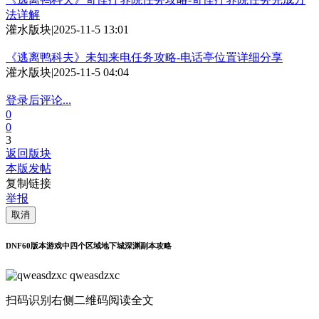
法详解
灌水版块
|
2025-11-5 13:01
《逃离鸭科夫》未知来电任务攻略-电话亭位置详细分享
灌水版块
|
2025-11-5 04:04
登录后评论...
0
0
3
返回版块
本版发帖
复制链接
举报
取消
DNF60版本游戏中四个区域地下城深渊副本攻略
qweasdzxc
扫码识别右侧二维码阅读全文