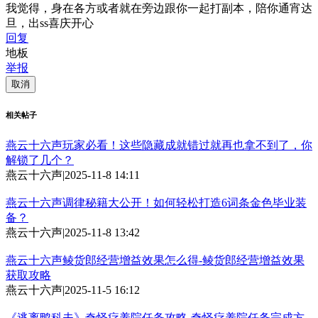
我觉得，身在各方或者就在旁边跟你一起打副本，陪你通宵达
旦，出ss喜庆开心
回复
地板
举报
取消
相关帖子
燕云十六声玩家必看！这些隐藏成就错过就再也拿不到了，你
解锁了几个？
燕云十六声
|
2025-11-8 14:11
燕云十六声调律秘籍大公开！如何轻松打造6词条金色毕业装
备？
燕云十六声
|
2025-11-8 13:42
燕云十六声鲮货郎经营增益效果怎么得-鲮货郎经营增益效果
获取攻略
燕云十六声
|
2025-11-5 16:12
《逃离鸭科夫》奇怪疗养院任务攻略-奇怪疗养院任务完成方