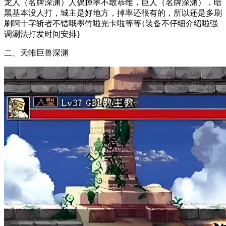
龙人（名牌深渊）人偶掉率不敢恭维，巨人（名牌深渊），暗
黑基本没人打，城主是好地方，掉率还很有的，所以还是多刷
刷啊十字斩者不错哦墨竹啦光卡啦等等{装备不仔细介绍啦强
调涮法打发时间安排}
二、天帷巨兽深渊