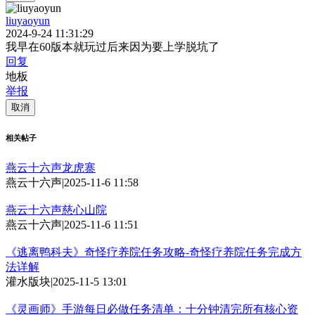
liuyaoyun
2024-9-24 11:31:29
我早在60版本就玩过后来因为要上学脱坑了
回复
地板
举报
取消
相关帖子
燕云十六声龙虎寨
燕云十六声
|
2025-11-6 11:58
燕云十六声慈心山院
燕云十六声
|
2025-11-6 11:51
《逃离鸭科夫》奇怪疗养院任务攻略-奇怪疗养院任务完成方
法详解
灌水版块
|
2025-11-5 13:01
《灵画师》手游每日必做任务清单：十分钟清完所有核心资