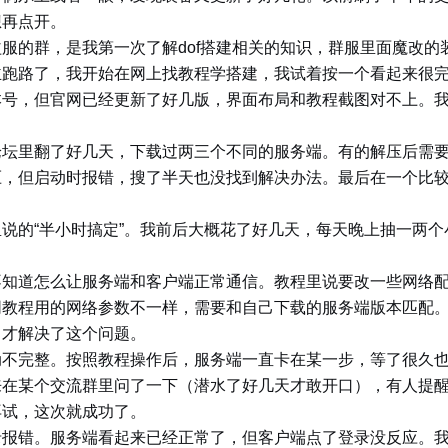
想再点开。
服的群，是我第一次了解dof搭建相关的知识，群服里面魔改
主跑路了，我开始在网上找教程学搭建，我试着按一个看起来很
本号，但官网已经更新了好几版，界面布局和教程截图对不上。
论坛里翻了好几天，下载过两三个不同的服务端。有的解压后需
压，但启动时报错，搜了半天也没找到解决办法。最后在一个比
。
说的“半小时搞定”。我前后大概花了好几天，每天晚上抽一两
不知道怎么让服务端和客户端正常通信。教程里说要改一些网络
同教程用的网络参数不一样，需要和自己下载的服务端版本匹配
，才解决了这个问题。
动不完整。按照教程操作后，服务端一直卡在某一步，等了很久
来在某个交流群里问了一下（潜水了好几天才敢开口），有人提
再试，这次就成功了。
录报错。服务端看起来已经正常了，但客户端点了登录没反应。