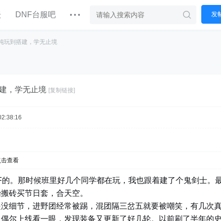
坛
DNF台服吧
发
纯玩到搭建，学无止境
建，学无止境
[复制链接]
2:38:16
点击查看
F的。那时候班里好几个同学都在玩，我也跟着建了个鬼剑士。
始搬砖买节日套，合天空。
是没细节，进野团经常被踢，混团隔三岔五就要被嘲笑，有几次
，偶尔上线看一眼，发现装备又更新了好几轮。以前刷了半年的