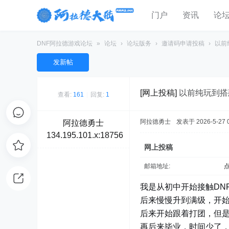
门户
资讯
论
DNF阿拉德游戏论坛
»
论坛
›
论坛版务
›
邀请码申请投稿
›
以前
发新帖
[网上投稿]
以前纯玩到搭
查看:
161
|
回复:
1
阿拉德勇士
发表于 2026-5-27 0
阿拉德勇士
134.195.101.x:18756
网上投稿
邮箱地址:
我是从初中开始接触DN
后来慢慢升到满级，开
后来开始跟着打团，但
再后来毕业，时间少了