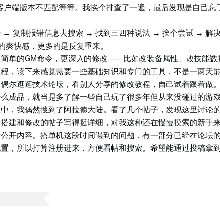
件、客户端版本不匹配等等。我挨个排查了一遍，最后发现是自己
→ 复制报错信息去搜索 → 找到三四种说法 → 挨个尝试 → 
”的爽快感，更多的是反复重来。
和简单的GM命令，更深入的修改——比如改装备属性、改技能数
教程，读下来感觉需要一些基础知识和专门的工具，不是一两天
。偶尔逛逛技术论坛，看别人分享的修改教程，自己试着跟着做
什么成品，就当是多了解一些自己玩了很多年但从来没碰过的游
程中，我偶然搜到了阿拉德大陆。看了几个帖子，发现这里讨论
于搭建和修改的帖子写得挺详细，对我这种还在慢慢摸索的新手
看公开内容。搭单机这段时间遇到的问题，有一部分已经在论坛
配置，所以打算注册进来，方便看帖和搜索。希望能通过投稿拿