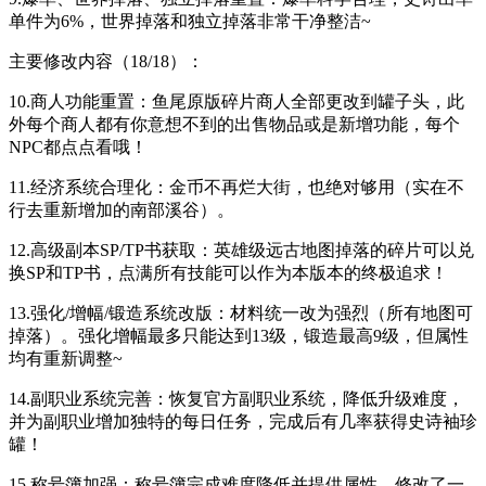
单件为6%，世界掉落和独立掉落非常干净整洁~
主要修改内容（18/18）：
10.商人功能重置：鱼尾原版碎片商人全部更改到罐子头，此
外每个商人都有你意想不到的出售物品或是新增功能，每个
NPC都点点看哦！
11.经济系统合理化：金币不再烂大街，也绝对够用（实在不
行去重新增加的南部溪谷）。
12.高级副本SP/TP书获取：英雄级远古地图掉落的碎片可以兑
换SP和TP书，点满所有技能可以作为本版本的终极追求！
13.强化/增幅/锻造系统改版：材料统一改为强烈（所有地图可
掉落）。强化增幅最多只能达到13级，锻造最高9级，但属性
均有重新调整~
14.副职业系统完善：恢复官方副职业系统，降低升级难度，
并为副职业增加独特的每日任务，完成后有几率获得史诗袖珍
罐！
15.称号簿加强：称号簿完成难度降低并提供属性，修改了一