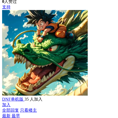
0
人赞过
支持
DNF单机版
35 人加入
加入
全部回复
只看楼主
最新
最早