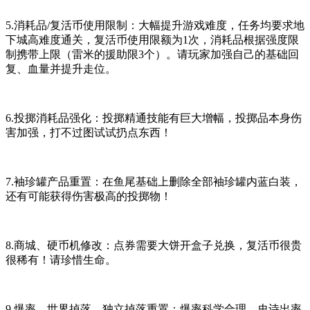
5.消耗品/复活币使用限制：大幅提升游戏难度，任务均要求地
下城高难度通关，复活币使用限额为1次，消耗品根据强度限
制携带上限（雷米的援助限3个）。请玩家加强自己的基础回
复、血量并提升走位。
6.投掷消耗品强化：投掷精通技能有巨大增幅，投掷品本身伤
害加强，打不过图试试扔点东西！
7.袖珍罐产品重置：在鱼尾基础上删除全部袖珍罐内蓝白装，
还有可能获得伤害极高的投掷物！
8.商城、硬币机修改：点券需要大饼开盒子兑换，复活币很贵
很稀有！请珍惜生命。
9.爆率、世界掉落、独立掉落重置：爆率科学合理，史诗出率