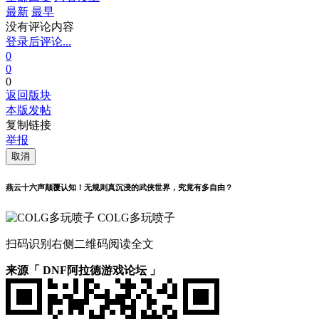
最新
最早
没有评论内容
登录后评论...
0
0
0
返回版块
本版发帖
复制链接
举报
取消
燕云十六声颠覆认知！无规则真沉浸的武侠世界，究竟有多自由？
COLG多玩喷子
扫码识别右侧二维码阅读全文
来源「 DNF阿拉德游戏论坛 」