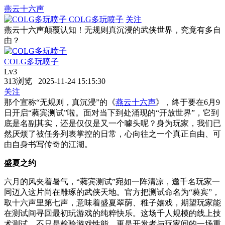
燕云十六声
COLG多玩喷子
关注
燕云十六声颠覆认知！无规则真沉浸的武侠世界，究竟有多自
由？
COLG多玩喷子
Lv3
313浏览 2025-11-24 15:15:30
关注
那个宣称“无规则，真沉浸”的《
燕云十六声
》，终于要在6月9
日开启“蕤宾测试”啦。面对当下到处涌现的“开放世界”，它到
底是名副其实，还是仅仅是又一个噱头呢？身为玩家，我们已
然厌烦了被任务列表掌控的日常，心向往之一个真正自由、可
由自身书写传奇的江湖。
盛夏之约
六月的风夹着暑气，“蕤宾测试”宛如一阵清凉，邀千名玩家一
同迈入这片尚在雕琢的武侠天地。官方把测试命名为“蕤宾”，
取十六声里第七声，意味着盛夏翠荫、稚子嬉戏，期望玩家能
在测试间寻回最初玩游戏的纯粹快乐。这场千人规模的线上技
术测试，不只是检验游戏性能，更是开发者与玩家间的一场重