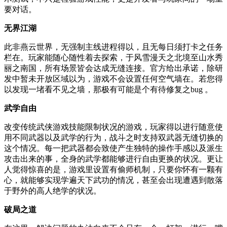
要对话。
无界江湖
此非燕云世界，无强制主线进程得以，且无每日须打卡之任务
栏在。玩家能随心随性着去探索，于风雪漫天之北境至山水秀
丽之南国，所有场景皆会达成无缝连接。官方给出承诺，除研
发中暂未开放区域以为，游戏不会设置任何空气墙在。若您得
以发现一堵看不见之墙，那极有可能是个有待修复之bug 。
武学自由
改变传统武侠游戏技能限制状况的游戏，玩家得以进行随意使
用不同武器以及武学的行为，战斗之时支持双武器无缝切换的
这个情况。每一把武器都会致使产生独特的操作手感以及派生
攻击出来的事，全身的武学都能够进行自由更换的状况。更让
人觉得惊喜的是，游戏里设置有偷师机制，只要你怀有一颗有
心，就能够实现学遍天下武功的情况，甚至会出现遭遇到散落
于野外的高人绝学的状况。
破局之道