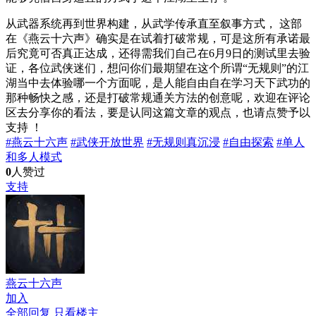
从武器系统再到世界构建，从武学传承直至叙事方式， 这部
在《燕云十六声》确实是在试着打破常规，可是这所有承诺最
后究竟可否真正达成，还得需我们自己在6月9日的测试里去验
证，各位武侠迷们，想问你们最期望在这个所谓“无规则”的江
湖当中去体验哪一个方面呢，是人能自由自在学习天下武功的
那种畅快之感，还是打破常规通关方法的创意呢，欢迎在评论
区去分享你的看法，要是认同这篇文章的观点，也请点赞予以
支持 ！
#燕云十六声
#武侠开放世界
#无规则真沉浸
#自由探索
#单人
和多人模式
0
人赞过
支持
燕云十六声
加入
全部回复
只看楼主