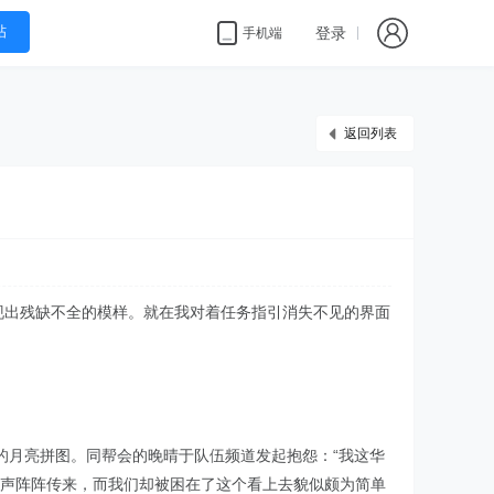
帖
登录
手机端
返回列表
现出残缺不全的模样。就在我对着任务指引消失不见的界面
的月亮拼图。同帮会的晚晴于队伍频道发起抱怨：“我这华
有驼铃声阵阵传来，而我们却被困在了这个看上去貌似颇为简单