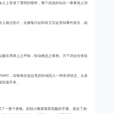
备之上变成了透明的模样，整个战场好似在一幕幕地上演
有人做过统计，全服每日起码有五百起类似事件发生，如
坛砸在界碑上之声响，惊动栖息之寒鸦。月下诗会任务阻
NPC，却每每在提起笔的时候陷入一种呆滞状态，众多
弥漫开来 。
灭团了一整个夜晚。奶妈小舞揉着那发酸的手腕，发起了抱