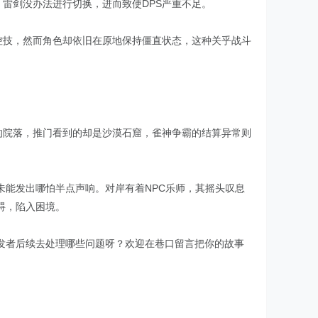
，雷剑没办法进行切换，进而致使DPS严重不足。
控技，然而角色却依旧在原地保持僵直状态，这种关乎战斗
的院落，推门看到的却是沙漠石窟，雀神争霸的结算异常则
能发出哪怕半点声响。对岸有着NPC乐师，其摇头叹息
碍，陷入困境。
发者后续去处理哪些问题呀？欢迎在巷口留言把你的故事