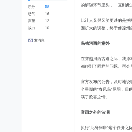
的解谜环节里头，一直到此
积分
58
怒气
16
比让人又哭又笑更甚的是拼
声望
12
围扩大的调整，终于使凉州
战力
10
发消息
鸟鸣河西的意外
在穿越河西古道之际，我原
都碰到了同样的问题。帮会
官方发布的公告，及时地说
个星期的“春风鸟”尾羽，
满了欣喜之情。
音画之外的波澜
执行“此身归唐”这个任务