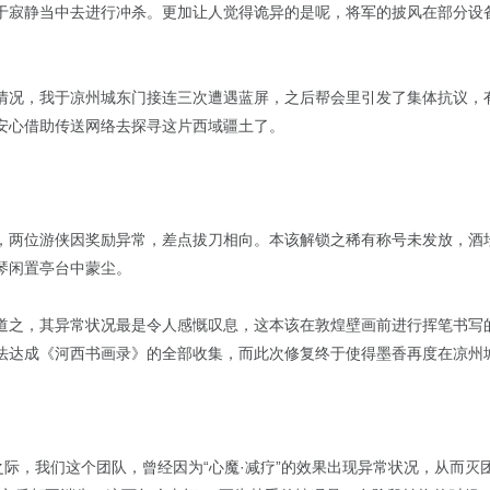
于寂静当中去进行冲杀。更加让人觉得诡异的是呢，将军的披风在部分设
情况，我于凉州城东门接连三次遭遇蓝屏，之后帮会里引发了集体抗议，
安心借助传送网络去探寻这片西域疆土了。
，两位游侠因奖励异常，差点拔刀相向。本该解锁之稀有称号未发放，酒
琴闲置亭台中蒙尘。
道之，其异常状况最是令人感慨叹息，这本该在敦煌壁画前进行挥笔书写的
法达成《河西书画录》的全部收集，而此次修复终于使得墨香再度在凉州城
之际，我们这个团队，曾经因为“心魔·减疗”的效果出现异常状况，从而