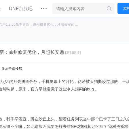
坛
DNF台服吧
发
声1.8.5b版本更新：凉州修复优化，月照长安远 ...
本更新：凉州修复优化，月照长安远
[复制链接]
显示全部楼层
露为乡”的月亮拼图任务，手机屏幕上的月轮，仿若被天狗撕咬过那般，呈
然响起，原来，官方早就发觉了这些令人烦闷的bug 。
地，我手举酒壶，蹲在沙丘上头，望着任务列表当中那个已卡了三日之久
根本就显示得不全嘛，如此这般叫我要怎样去帮NPC找回其记忆呀？”远处