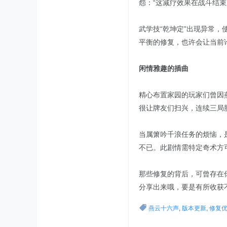
怨：“这减疗效果在战斗结
武学技“乾坤定”出现异常
平衡的修复，也许会让当前
闲情雅趣的插曲
精心布置家园的玩家们曾因
很让牌友们扫兴，连续三局
当属箫吟千浪任务的烦恼，
不已。此剧情需特定奇术方
那些修复的背后，可曾存在
分享出来哦，要是有所收获
燕云十六声
,
版本更新
,
修复