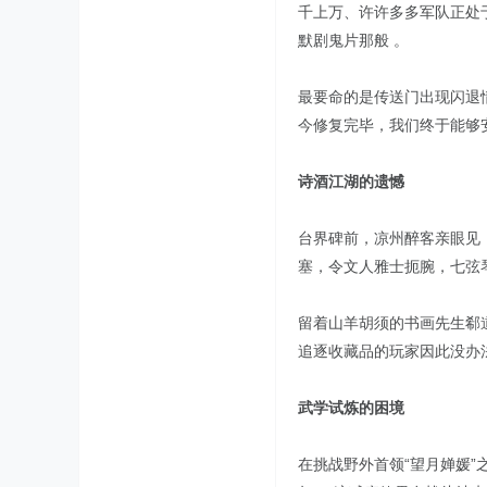
千上万、许许多多军队正处
默剧鬼片那般 。
最要命的是传送门出现闪退
今修复完毕，我们终于能够
诗酒江湖的遗憾
台界碑前，凉州醉客亲眼见
塞，令文人雅士扼腕，七弦
留着山羊胡须的书画先生郗
追逐收藏品的玩家因此没办
武学试炼的困境
在挑战野外首领“望月婵媛”