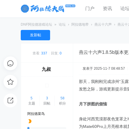
门户
资讯
论
DNF阿拉德游戏论坛
»
论坛
›
阿拉德地带
›
燕云十六声
›
燕云十六
发新帖
燕云十六声1.8.5b版
查看:
337
|
回复:
0
发表于 2025-11-7 08:48:57
|
九叔
那天，我刚刚完成凉州“玉
发愁之际，游戏更新提示音陡
5
3
58
主题
回帖
积分
月下拼图的烦恼
阿拉德菜鸟
身处河西荒漠那夜色笼罩之
为Mate60Pro上月亮