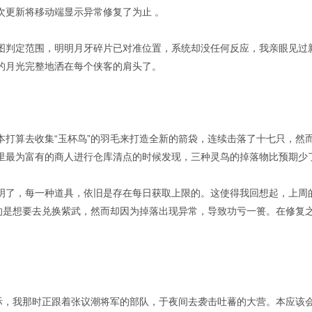
次更新将移动端显示异常修复了为止 。
图判定范围，明明月牙碎片已对准位置，系统却没任何反应，我亲眼见过
的月光完整地洒在每个侠客的肩头了。
本打算去收集“玉杯鸟”的羽毛来打造全新的箭袋，连续击落了十七只，然
里最为富有的商人进行仓库清点的时候发现，三种灵鸟的掉落物比预期少
明了，每一种道具，依旧是存在每日获取上限的。这使得我回想起，上周
目的是想要去兑换紫武，然而却因为掉落出现异常，导致功亏一篑。在修复
之际，我那时正跟着张议潮将军的部队，于夜间去袭击吐蕃的大营。本应该