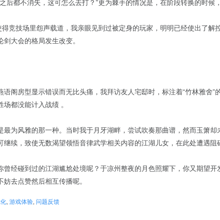
束之后都不消失，这可怎么去打？”更为棘手的情况是，在阶段转换的时候
，使得竞技场里怨声载道，我亲眼见到过被定身的玩家，明明已经使出了解
论剑大会的格局发生改变。
燕语阁房型显示错误而无比头痛，我拜访友人宅邸时，标注着“竹林雅舍”
胜场都没能计入战绩 。
是最为风雅的那一种。当时我于月牙湖畔，尝试吹奏那曲谱，然而玉箫却未
可继续，致使无数渴望领悟音律武学相关内容的江湖儿女，在此处遭遇阻
你曾经碰到过的江湖尴尬处境呢？于凉州整夜的月色照耀下，你又期望开
不妨去点赞然后相互传播呢。
优化
,
游戏体验
,
问题反馈