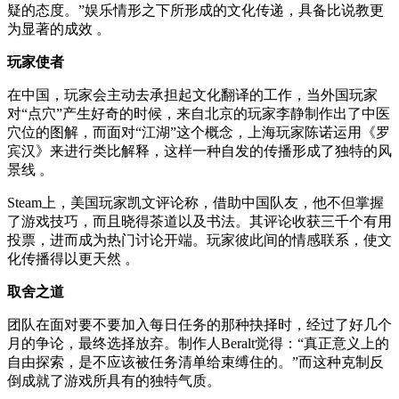
疑的态度。”娱乐情形之下所形成的文化传递，具备比说教更
为显著的成效 。
玩家使者
在中国，玩家会主动去承担起文化翻译的工作，当外国玩家
对“点穴”产生好奇的时候，来自北京的玩家李静制作出了中医
穴位的图解，而面对“江湖”这个概念，上海玩家陈诺运用《罗
宾汉》来进行类比解释，这样一种自发的传播形成了独特的风
景线 。
Steam上，美国玩家凯文评论称，借助中国队友，他不但掌握
了游戏技巧，而且晓得茶道以及书法。其评论收获三千个有用
投票，进而成为热门讨论开端。玩家彼此间的情感联系，使文
化传播得以更天然 。
取舍之道
团队在面对要不要加入每日任务的那种抉择时，经过了好几个
月的争论，最终选择放弃。制作人Beralt觉得：“真正意义上的
自由探索，是不应该被任务清单给束缚住的。”而这种克制反
倒成就了游戏所具有的独特气质。