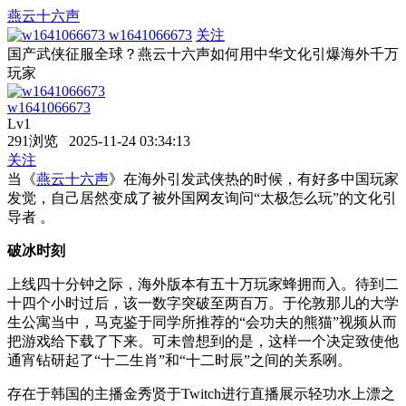
燕云十六声
w1641066673
关注
国产武侠征服全球？燕云十六声如何用中华文化引爆海外千万
玩家
w1641066673
Lv1
291浏览 2025-11-24 03:34:13
关注
当《
燕云十六声
》在海外引发武侠热的时候，有好多中国玩家
发觉，自己居然变成了被外国网友询问“太极怎么玩”的文化引
导者 。
破冰时刻
上线四十分钟之际，海外版本有五十万玩家蜂拥而入。待到二
十四个小时过后，该一数字突破至两百万。于伦敦那儿的大学
生公寓当中，马克鉴于同学所推荐的“会功夫的熊猫”视频从而
把游戏给下载了下来。可未曾想到的是，这样一个决定致使他
通宵钻研起了“十二生肖”和“十二时辰”之间的关系咧。
存在于韩国的主播金秀贤于Twitch进行直播展示轻功水上漂之