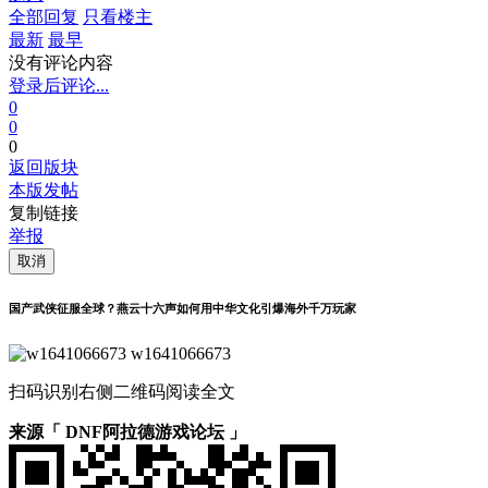
全部回复
只看楼主
最新
最早
没有评论内容
登录后评论...
0
0
0
返回版块
本版发帖
复制链接
举报
取消
国产武侠征服全球？燕云十六声如何用中华文化引爆海外千万玩家
w1641066673
扫码识别右侧二维码阅读全文
来源「 DNF阿拉德游戏论坛 」