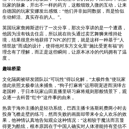
玩家的脉象，开出不一样的药方，这般细致入微的互动，让来
自德国的玩家安娜发出感慨：“他们并非如同数据，而是恰似
生动鲜活、真实存在的人。”。
英国玩家詹姆斯进行了一次分享，那次分享讲的是一个遭遇，
他因为没有钱去住店，所以就在街头通过卖艺舞狮来维持处
境，结果很意外地获得了NPC的打赏，就是这样一种基于“人
情世故”而成的设计，使得他对东方文化里“施比受更有福”的
理念有了理解，而正是这些瞬间，让原本冰冷的代码拥有了温
度 。
趣味桥梁
文化隔阂被研发团队以“可玩性”得以化解，“太极炸鱼”使玩家
借此依照太极拳法来捕鱼，“狗子打麻将”运用萌宠进而演绎古
老国粹，于日本玩家山田直播里研习麻将规则那般情景下，观
众逐一去科普“红中”这件事的由来 。
热衷于海外主播的是轻功系统，巴西主播卡洛斯耗费两小时去
投身飞檐走壁的练习，然而失败的画面却带来令众人欢乐的效
果，他神情认真地告知观众这种情况：“这相较于魔法而言显
得更为酷炫，根本原因在于中国人确实对人体潜能持有坚信不