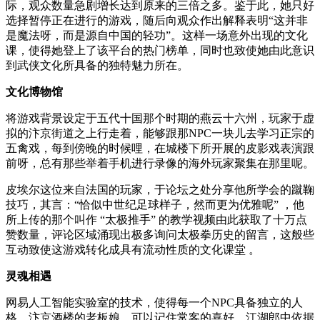
际，观众数量急剧增长达到原来的三倍之多。鉴于此，她只好
选择暂停正在进行的游戏，随后向观众作出解释表明“这并非
是魔法呀，而是源自中国的轻功”。这样一场意外出现的文化
课，使得她登上了该平台的热门榜单，同时也致使她由此意识
到武侠文化所具备的独特魅力所在。
文化博物馆
将游戏背景设定于五代十国那个时期的燕云十六州，玩家于虚
拟的汴京街道之上行走着，能够跟那NPC一块儿去学习正宗的
五禽戏，每到傍晚的时候哩，在城楼下所开展的皮影戏表演跟
前呀，总有那些举着手机进行录像的海外玩家聚集在那里呢。
皮埃尔这位来自法国的玩家，于论坛之处分享他所学会的蹴鞠
技巧，其言：“恰似中世纪足球样子，然而更为优雅呢” ，他
所上传的那个叫作 “太极推手” 的教学视频由此获取了十万点
赞数量，评论区域涌现出极多询问太极拳历史的留言，这般些
互动致使这游戏转化成具有流动性质的文化课堂 。
灵魂相遇
网易人工智能实验室的技术，使得每一个NPC具备独立的人
格，汴京酒楼的老板娘，可以记住常客的喜好，江湖郎中依据