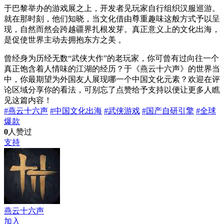
于巴黎举办的游戏展之上，开发者见玩家自行组织汉服巡游。
就在那时刻，他们知晓，当文化借由尊重趣味这般方式予以呈
现，自然而然会跨越疆界扎根发芽。真正意义上的文化出海，
是促使世界主动去拥抱东方之美 。
曾经身为历经无数“武侠大作”的老玩家，你可曾有过向往一个
真正饱含着人情味的江湖的经历？于《燕云十六声》的世界当
中，你最期望为外国友人展现哪一个中国文化元素？欢迎在评
论区域分享你的看法，可别忘了点赞给予支持以便让更多人瞧
见这篇内容！
#燕云十六声
#中国文化出海
#武侠游戏
#国产自研引擎
#全球
爆款
0
人赞过
支持
燕云十六声
加入