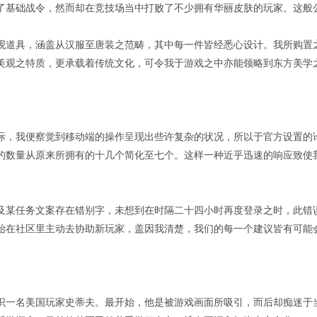
了基础战令，然而却在竞技场当中打败了不少拥有华丽皮肤的玩家。这般
观道具，涵盖从汉服至唐装之范畴，其中每一件皆经悉心设计。我所购置
美观之特质，更承载着传统文化，可令我于游戏之中亦能领略到东方美学
际，我便察觉到移动端的操作呈现出些许复杂的状况，所以于官方设置的
的数量从原来所拥有的十几个简化至七个。这样一种近乎迅速的响应致使
及某任务文案存在错别字，未想到在时隔二十四小时再度登录之时，此错
始在社区里主动去协助新玩家，盖因我清楚，我们的每一个建议皆有可能
识一名美国玩家史蒂夫。最开始，他是被游戏画面所吸引，而后却痴迷于当