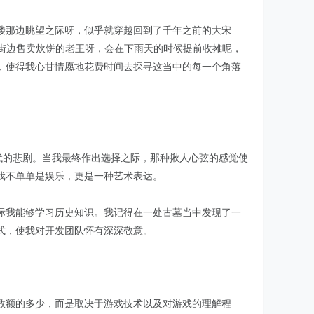
楼那边眺望之际呀，似乎就穿越回到了千年之前的大宋
街边售卖炊饼的老王呀，会在下雨天的时候提前收摊呢，
，使得我心甘情愿地花费时间去探寻这当中的每一个角落
代的悲剧。当我最终作出选择之际，那种揪人心弦的感觉使
戏不单单是娱乐，更是一种艺术表达。
际我能够学习历史知识。我记得在一处古墓当中发现了一
式，使我对开发团队怀有深深敬意。
数额的多少，而是取决于游戏技术以及对游戏的理解程