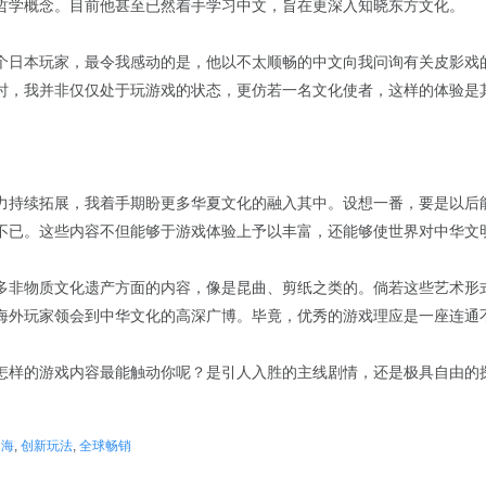
哲学概念。目前他甚至已然着手学习中文，旨在更深入知晓东方文化。
个日本玩家，最令我感动的是，他以不太顺畅的中文向我问询有关皮影戏
时，我并非仅仅处于玩游戏的状态，更仿若一名文化使者，这样的体验是
力持续拓展，我着手期盼更多华夏文化的融入其中。设想一番，要是以后
不已。这些内容不但能够于游戏体验上予以丰富，还能够使世界对中华文明
多非物质文化遗产方面的内容，像是昆曲、剪纸之类的。倘若这些艺术形
海外玩家领会到中华文化的高深广博。毕竟，优秀的游戏理应是一座连通
怎样的游戏内容最能触动你呢？是引人入胜的主线剧情，还是极具自由的
出海
,
创新玩法
,
全球畅销