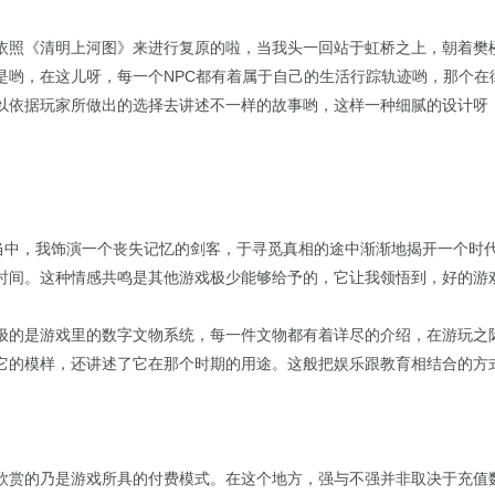
依照《清明上河图》来进行复原的啦，当我头一回站于虹桥之上，朝着樊
是哟，在这儿呀，每一个NPC都有着属于自己的生活行踪轨迹哟，那个在
以依据玩家所做出的选择去讲述不一样的故事哟，这样一种细腻的设计呀
务当中，我饰演一个丧失记忆的剑客，于寻觅真相的途中渐渐地揭开一个时
时间。这种情感共鸣是其他游戏极少能够给予的，它让我领悟到，好的游
极的是游戏里的数字文物系统，每一件文物都有着详尽的介绍，在游玩之
它的模样，还讲述了它在那个时期的用途。这般把娱乐跟教育相结合的方
欣赏的乃是游戏所具的付费模式。在这个地方，强与不强并非取决于充值