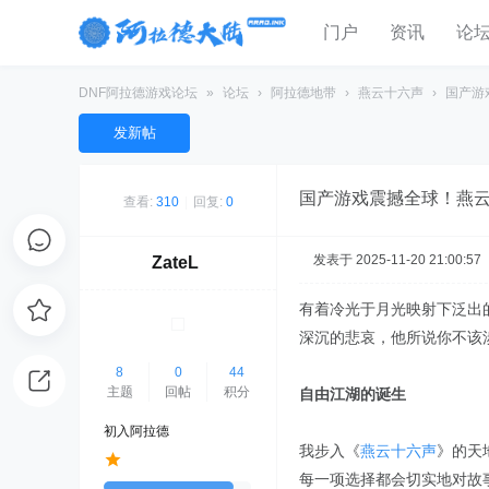
门户
资讯
论
DNF阿拉德游戏论坛
»
论坛
›
阿拉德地带
›
燕云十六声
›
国产游
发新帖
国产游戏震撼全球！燕云
查看:
310
|
回复:
0
发表于 2025-11-20 21:00:57
ZateL
有着冷光于月光映射下泛出
深沉的悲哀，他所说你不该
8
0
44
主题
回帖
积分
自由江湖的诞生
初入阿拉德
我步入《
燕云十六声
》的天
每一项选择都会切实地对故