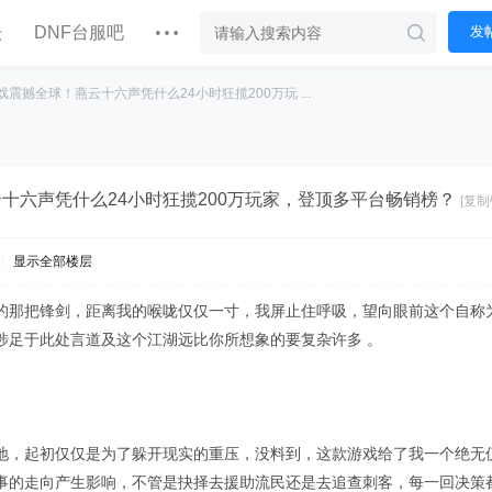
坛
DNF台服吧
发
戏震撼全球！燕云十六声凭什么24小时狂揽200万玩 ...
十六声凭什么24小时狂揽200万玩家，登顶多平台畅销榜？
[复制
|
显示全部楼层
的那把锋剑，距离我的喉咙仅仅一寸，我屏止住呼吸，望向眼前这个自称为
涉足于此处言道及这个江湖远比你所想象的要复杂许多 。
地，起初仅仅是为了躲开现实的重压，没料到，这款游戏给了我一个绝无
事的走向产生影响，不管是抉择去援助流民还是去追查刺客，每一回决策