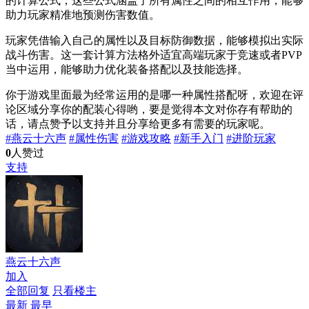
的计算公式，这些公式涵盖了所有属性之间的相互作用，能够
助力玩家精准地预测伤害数值。
玩家凭借输入自己的属性以及目标防御数据，能够模拟出实际
战斗伤害。这一套计算方法格外适宜高端玩家于竞速或者PVP
当中运用，能够助力优化装备搭配以及技能选择。
你于游戏里面最为经常运用的是哪一种属性搭配呀，欢迎在评
论区域分享你的配装心得哟，要是觉得本文对你存有帮助的
话，请点赞予以支持并且分享给更多有需要的玩家呢。
#燕云十六声
#属性伤害
#游戏攻略
#新手入门
#进阶玩家
0
人赞过
支持
燕云十六声
加入
全部回复
只看楼主
最新
最早