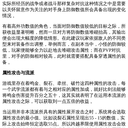
实际所经历的战争或者战斗那样复杂对抗这种情况之中是需要
以关怀留意作为关注的对手身上防御数值所会具备出现的变化
情况 。
有着高外功数值的角色，当面对防御数值较低的目标之际，所
获收益显著明晰，然而一旦对方将防御数值堆砌抬高，其输出
便会出现大幅度的降低情形。在此建议玩家依据敌人的不同类
型来对装备作出调整，举例而言，在副本当中，小怪的防御较
低，玩家便能够全力以赴地去堆砌攻击属性；而在PVP对抗
里，对手的防御相对较高，此时就需要搭配具备穿透属性的装
备 。
属性攻击与流派
游戏里存在着鸣金、裂石、牵丝、破竹这四种属性的攻击，每
一个武学流派都有着与之相对应的属性加成，就好比剑法能够
将鸣金伤害提升百分之五十，这其实就表明了在运用本流派的
属性攻击之际，可以获取到一点五倍的收益 。
当运用并非本流派所具有的属性展开攻击之时，系统将会选取
属性攻击的最小值。比如说裂石属性呈现出55 - 15的数值，实
际上攻击始终恒定选取55点。所以跨越界限使用属性攻击会致