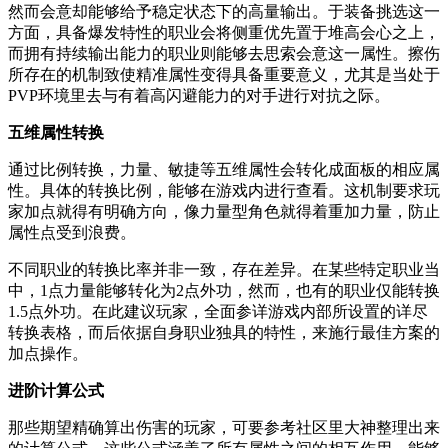
然而会意却能够给予稳定状态下的高量输出。于装备挑选这一
方面，具备爆发特性的职业会将侧重优先置于堆高会心之上，
而拥有持续输出能力的职业则能够去思索会意这一属性。擦伤
所存在的机制致使精准属性变得具备重要意义，尤其是当处于
PVP环境里去与有着高闪避能力的对手进行对抗之际。
五维属性转换
通过比例转换，力量、敏捷等五维属性会转化成面板的相应属
性。具体的转换比例，能够在游戏内进行查看。这机制要求玩
家加点就得有明确方向，像力量型角色就得着重加力量，防止
属性点受到浪费。
不同职业的转换比率并非一致，存在差异。在某些特定职业当
中，1点力量能够转化为2点外功，然而，也有的职业仅能转换
1.5点外功。在此建议玩家，全面参详游戏内部所设置的详尽
转换表格，而后依据自身职业独具的特性，来施行最佳方案的
加点操作。
进阶计算公式
那些期望精确算出伤害的玩家，可要参考社区里大神整理出来