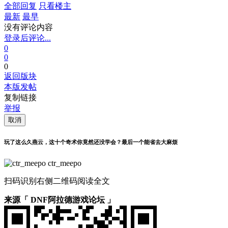
全部回复
只看楼主
最新
最早
没有评论内容
登录后评论...
0
0
0
返回版块
本版发帖
复制链接
举报
取消
玩了这么久燕云，这十个奇术你竟然还没学会？最后一个能省去大麻烦
ctr_meepo
扫码识别右侧二维码阅读全文
来源「 DNF阿拉德游戏论坛 」