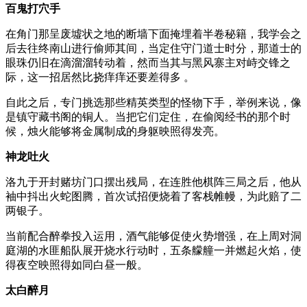
百鬼打穴手
在角门那呈废墟状之地的断墙下面掩埋着半卷秘籍，我学会之
后去往终南山进行偷师其间，当定住守门道士时分，那道士的
眼珠仍旧在滴溜溜转动着，然而当其与黑风寨主对峙交锋之
际，这一招居然比挠痒痒还要差得多 。
自此之后，专门挑选那些精英类型的怪物下手，举例来说，像
是镇守藏书阁的铜人。当把它们定住，在偷阅经书的那个时
候，烛火能够将金属制成的身躯映照得发亮。
神龙吐火
洛九于开封赌坊门口摆出残局，在连胜他棋阵三局之后，他从
袖中抖出火蛇图腾，首次试招便烧着了客栈帷幔，为此赔了二
两银子。
当前配合醉拳投入运用，酒气能够促使火势增强，在上周对洞
庭湖的水匪船队展开烧水行动时，五条艨艟一并燃起火焰，使
得夜空映照得如同白昼一般。
太白醉月