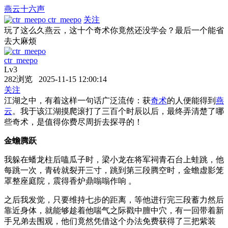
燕云十六声
ctr_meepo
关注
玩了这么久燕云，这十个奇术你竟然还没学会？最后一个能省
去大麻烦
ctr_meepo
Lv3
282浏览 2025-11-15 12:00:14
关注
江湖之中，有着这样一句话广泛流传：获
奇术
的人便能得到
燕
云
。我于该江湖摸爬滚打了三百个时辰以后，最终弄清楚了哪
些奇术，是值得你费尽周折去探寻的！
金蟾腾跃
我躲在蟠龙柱后嗑瓜子时，梁小龙在将军祠青石台上蛙跳，他
每跳一次，青砖就裂开三寸，跳到第三段腾空时，金蟾虚影笼
罩整座庭院，震得香炉鼎嗡嗡作响 。
之后我发觉，只要维持七步的距离，等他进行完三段蓄力然后
靠近身体，就能够趁着他喘气之际戳中膻中穴，有一回带着新
手兄弟去围观，他们竟然凭借这个办法免费获得了三把紫装