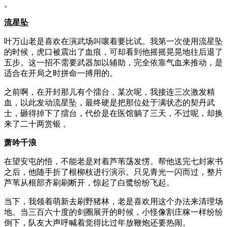
。
流星坠
叶万山老是喜欢在演武场叫嚷着要比试。我第一次使用流星坠
的时候，虎口被震出了血痕，可却看到他摇摇晃晃地往后退了
五步。这一招不需要武器加以辅助，完全依靠气血来推动，是
适合在开局之时拼命一搏用的。
之前啊，在开封那儿有个擂台，某次呢，我接连三次激发精
血，以此发动流星坠，最终硬是把那位处于满状态的契丹武
士，砸得掉下了擂台，代价是在医馆躺了三天，不过呢，却换
来了二十两赏银 。
萧吟千浪
在望安屯的悟，不能老是对着芦苇荡发愣。帮他送完七封家书
之后，他随手折了根柳枝进行演示。只见青光一闪而过，整片
芦苇从根部齐刷刷断开，惊起了白鹭纷纷飞起。
当下，我领着萌新去刷野猪林，老是喜欢用这个办法来清理场
地。当三百六十度的剑圈展开的时候，小怪像割庄稼一样纷纷
倒下，队友大声呼喊着觉得比过年放鞭炮还要热闹。