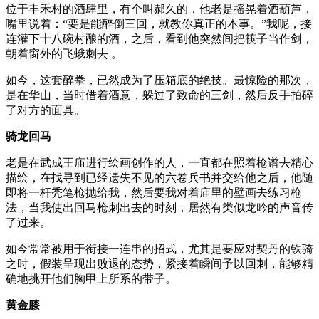
位于丰禾村的酒肆里，有个叫郝久的，他老是摇晃着酒葫芦，
嘴里说着：“要是能醉倒三回，就教你真正的本事。”我呢，接
连灌下十八碗村酿的酒，之后，看到他突然间把筷子当作剑，
朝着窗外的飞蛾刺去 。
如今，这套醉拳，已然成为了压箱底的绝技。最惊险的那次，
是在华山，当时借着酒意，躲过了致命的三剑，然后反手拍碎
了对方的面具。
骑龙回马
老是在武成王庙进行绘画创作的人，一直都在照着枪谱去精心
描绘，在找寻到已经遗失不见的六卷兵书并交给他之后，他随
即将一杆秃笔枪抛给我，然后要我对着庙里的壁画去练习枪
法，当我使出回马枪刺出去的时刻，居然有类似龙吟的声音传
了过来。
如今常常被用于衔接一连串的招式，尤其是要应对契丹的铁骑
之时，假装呈现出败退的态势，紧接着瞬间予以回刺，能够精
确地挑开他们胸甲上所系的带子。
黄金膝