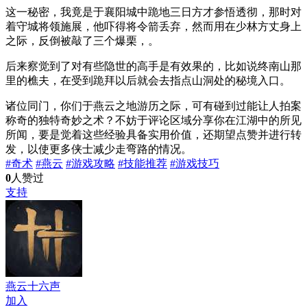
这一秘密，我竟是于襄阳城中跪地三日方才参悟透彻，那时对
着守城将领施展，他吓得将令箭丢弃，然而用在少林方丈身上
之际，反倒被敲了三个爆栗，。
后来察觉到了对有些隐世的高手是有效果的，比如说终南山那
里的樵夫，在受到跪拜以后就会去指点山洞处的秘境入口。
诸位同门，你们于燕云之地游历之际，可有碰到过能让人拍案
称奇的独特奇妙之术？不妨于评论区域分享你在江湖中的所见
所闻，要是觉着这些经验具备实用价值，还期望点赞并进行转
发，以使更多侠士减少走弯路的情况。
#奇术
#燕云
#游戏攻略
#技能推荐
#游戏技巧
0
人赞过
支持
燕云十六声
加入