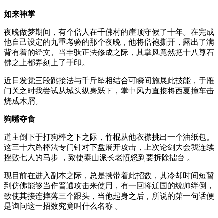
如来神掌
夜晚做梦期间，有个僧人在千佛村的崖顶守候了十年。在完成
他自己设定的九重考验的那个夜晚，他将僧袍撕开，露出了满
背有着的经文。当韦驮正法修成之际，其掌风竟然把十八尊石
佛之上都弄刻上了手印。
近日发觉三段跳接法与千斤坠相结合可瞬间施展此技能，于雁
门关之时我尝试从城头纵身跃下，掌中风力直接将西夏撞车击
烧成木屑。
狗嘴夺食
道主倒下于打狗棒之下之际，竹棍从他衣襟挑出一个油纸包。
这三十六路棒法专门针对下盘展开攻击，上次论剑大会我连续
挫败七人的马步 ，致使泰山派长老愤怒到要拆除擂台 。
现目前在进入副本之际，总是携带着此招数，其冷却时间短暂
到仿佛能够当作普通攻击来使用，有一回将辽国的统帅绊倒，
致使其接连摔落三个跟头，当他起身之后，所说的第一句话便
是询问这一招数究竟叫什么名称 。