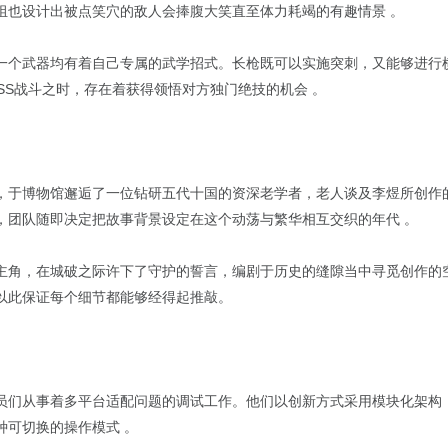
组也设计出被点笑穴的敌人会捧腹大笑直至体力耗竭的有趣情景 。
一个武器均有着自己专属的武学招式。长枪既可以实施突刺，又能够进行
OSS战斗之时，存在着获得领悟对方独门绝技的机会 。
，于博物馆邂逅了一位钻研五代十国的资深老学者，老人谈及李煜所创作
，团队随即决定把故事背景设定在这个动荡与繁华相互交织的年代 。
主角，在城破之际许下了守护的誓言，编剧于历史的缝隙当中寻觅创作的
以此保证每个细节都能够经得起推敲。
员们从事着多平台适配问题的调试工作。他们以创新方式采用模块化架构
种可切换的操作模式 。