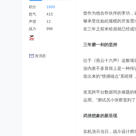
积分
1669
曾作为他合作伙伴的李功，
怒气
415
够承受住如此规模的开发需
声望
12
在三年之前米哈游就已经成
战力
996
三年磨一剑的坚持
发消息
位于《燕云十六声》这般项
业内差不多算得上是一种传
造出来的“情感锚点”系统呀
攻克跨平台数据同步难题的
运用。”测试员小张察觉到
武侠想象的新呈现
实机演示当日，战斗设计师