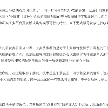
表露出怀疑的态度询问道：“于同一时间开展针对PC的开发，以及针对主
求吗？”小陈将《原神》这款游戏所创造的营收数据进行了调取展示，而后
功证实了多平台开发模式具备实际可行的特性。当下游戏版号发放进行收
目的研发办公室当中呀，主美从事着的是对于主角服饰纹样予以调整的工
说般的存在了呀。策划组在每周之际都要操办会议去探讨怎样达成单人剧
，能够使得NPC把玩家所做出的每一项选择清晰地记在心里哟。
程序组，在近期取得了胜利。技术总监于晨会上，演示着全新的引擎，说道
了令人感兴趣的现象：跨平台玩家的平均在线时长相较于单平台玩家，多出了
亲自动手操控角色，当主角施展“点曲池穴”致使敌人定身之际，现场观众