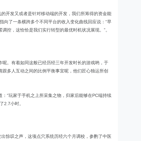
机的开发又或者是针对移动端的开发，我们所筹得的资金能
指向了一条横跨多个不同平台的收入变化曲线回应说：“早
紧调控，这恰恰是我们实行转型的最优时机状况展现。”。
作呢。有着如同这般已经历经三年开发时长的游戏哟，于
情跟多人互动之间的比例平衡事宜呢，他们匠心独运所创
：“玩家于手机之上所采集之物，归家后能够在PC端持续
2.7小时。
发出惊叹之声，这项点穴系统历经六个月调校，参酌了中医