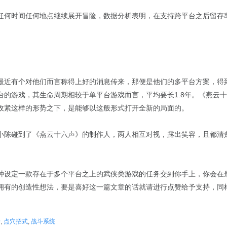
任何时间任何地点继续展开冒险，数据分析表明，在支持跨平台之后留存率
最近有个对他们而言称得上好的消息传来，那便是他们的多平台方案，得
台的游戏，其生命周期相较于单平台游戏而言，平均要长1.8年。《燕云
收紧这样的形势之下，是能够以这般形式打开全新的局面的。
小陈碰到了《燕云十六声》的制作人，两人相互对视，露出笑容，且都清
种设定一款存在于多个平台之上的武侠类游戏的任务交到你手上，你会在
拥有的创造性想法，要是喜好这一篇文章的话就请进行点赞给予支持，同
景
,
点穴招式
,
战斗系统