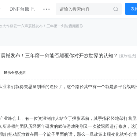
坛
DNF台服吧
发
侠大作燕云十六声震撼发布！三年磨一剑能否颠覆你 ...
声震撼发布！三年磨一剑能否颠覆你对开放世界的认知？
[复制链接]
|
显示全部楼层
从业者们就得去思量别样的途径了，这个路径其中有一个就是多平台战略
戏产业峰会上，有一位资深制作人站立于投影幕前，其手指轻轻地敲打着显示
其所带领的团队历经两年研发的武侠游戏刚刚又一次被退回进行修改，这
是我们把鸡蛋放置在同一个篮子里面的话，那么一旦政策出现变化就将会满