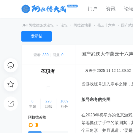
门户
资讯
论
DNF阿拉德游戏论坛
»
论坛
›
阿拉德地带
›
燕云十六声
›
国产武
发新帖
国产武侠大作燕云十六
查看:
330
|
回复:
0
发表于 2025-11-12 11:39:52
圣职者
当游戏版号进入寒冬之际，
版号寒冬的突围
6
228
1669
主题
回帖
积分
在2023年初举办的北京游
阿拉德英雄
紧地攥住了手中的策划案，
个三角形，并且说道：“要