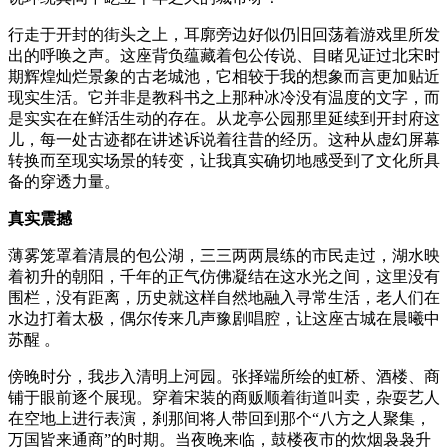
行走于开封的街头之上，耳廓旁边好似仍旧回荡着游戏里所发
出的呼唤之声。这座背负蕴藏着包公传说、目睹见证过北宋时
期辉煌灿烂景象的古老城池，它相较于我的想象而言更加贴近
现实生活。它并非是教科书之上那种冰冷没有温度的文字，而
是实实在在鲜活生动的存在。从龙亭公园那里延续到开封府这
儿，每一处古迹都在讲述诉说着往昔的经历。这种从虚幻屏幕
转换而至现实场景的转变，让我真实确切地感受到了文化所具
备的穿透力量。
真实震撼
薄雾笼罩着清晨的包公湖，三三两两晨练的市民走过，湖水映
着初升的朝阳，千年的正气仿佛凝结在这水光之间，这里没有
围栏，没有距离，历史就这样自然地融入寻常生活，老人们在
水边打着太极，偶尔传来几声豫剧唱腔，让这座古城在晨曦中
苏醒 。
傍晚时分，我步入清明上河园。张择端所绘的虹桥、酒楼、商
铺于眼前逐个展现。穿着宋装的商贩顺着街道叫卖，杂耍艺人
在空地上进行表演，刹那间将人带回到那个“八方之人聚集，
万国皆来通商”的时期。当夜晚来临，鼓楼夜市的炊烟袅袅升