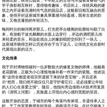
推陈出新，铁塔公园里，千年屹立的古塔与洋溢着青春朝气的
学子身影相互映衬，显得饶有趣味，书店街上，传统风格的建
筑之内开设着充满时尚气息的甜品店，这般新旧相互融合的景
象，使得开封这座城市兼具厚重感与轻盈感，既有古老的韵
味，又饱含蓬勃的年轻活力。
晚间时分的御河两岸那儿，灯光把亭台楼阁的轮廓给勾勒了出
来，有游船于波光粼粼的水面上边穿行 ，岸边的酒吧那儿传
来轻柔的音乐，和远处戏台上的豫剧唱腔交织到了一块儿 ，
这座城市晓得怎样让历史存在于当下这儿，让传统文化在新时
代展现出新的活力 。
文化传承
我于开封博物馆碰到一位岁数较大的修复文物的师傅，他戴着
老花眼镜，正极为小心谨慎地修补着一件宋代的瓷瓶。他述说
着“这些全都是老祖宗所遗留下来的珍贵宝物”，并且还表
示“然而，我们绝不能仅仅只是守护着它们，还必须要让年轻
的人们心生喜爱之情”。随后，他指向旁边借助AR技术而复原
的《清明上河图》，其脸庞上浮现出内心感到宽慰的笑容。
这般开放的态度，于城市的每个角落均有体现，非遗传承人之
时，于工作室里教授年轻学徒，戏曲演员之际，在社交媒体上