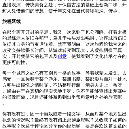
直播表演，传统美食之处，于保留古法的基础上创新口味，开
封人凭借他们的智慧，使千年文化在当代持续流淌、传承 。
旅程延续
在那个离开开封的早晨，我又一次来到了包公湖畔。打着太极
的晨练老人依旧在那里，鸟儿于枝头发出鸣叫，这座城市仍旧
依据其自身的节奏运转着。然而我明白，这次旅程给我带来的
改变会持续很长时间。从游戏转变到现实，从虚拟切换至真
实，开封凭借它的包容以及
创意
，使我看到了文化传承存在的
更多可能性。
每一个城市之处总有其别具一格的故事，等着我辈去发觉、去
感受。一旦你鉴于某个游乐、某册书籍、某部影片而对一处地
方萌生出憧憬之情时呢，不妨整理行装，亲身去走上一番呀
。缘由在于在真切的现实天地里呀，你不但能够查找出梦寐中
的景致面貌，况且还能够邂逅到出乎预料意料之外的欣喜呢
。
你有没有过，因一个游戏或者一段文字，从而对某个地方生出
执念的情况呢？最终有没有踏上那趟旅程呢？又收获了如何的
故事呢？欢迎于评论区分享你的经历哟！要是喜欢这篇文章的