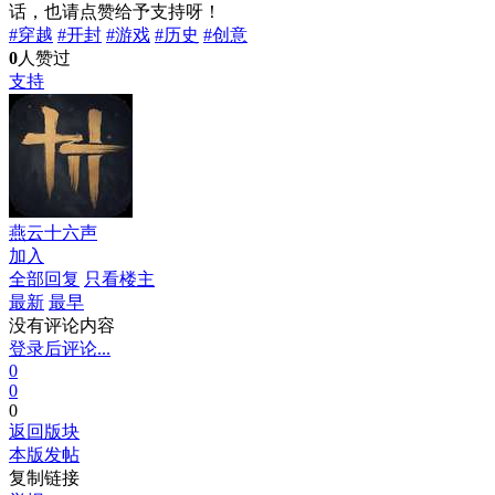
话，也请点赞给予支持呀！
#穿越
#开封
#游戏
#历史
#创意
0
人赞过
支持
燕云十六声
加入
全部回复
只看楼主
最新
最早
没有评论内容
登录后评论...
0
0
0
返回版块
本版发帖
复制链接