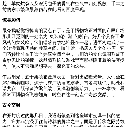
起，羊肉炕馍以及灌汤包子的香气在空气中四处飘散，千年之
前的东京繁华景象仿若在此瞬间再度呈现。
惊喜彩蛋
最令我感觉得惊喜的要点在于，是于博物馆正对面的市民广场
那儿寻觅到的一处名为“集装箱江湖”的所在。好几个具备工业
风格的集装箱，它们错落有致地堆叠在一起，进而构建成了一
个洋溢着现代感的共享空间。咖啡馆、书店以及文创小店，它
们巧妙地分布于这个共享空间当中，与周边的文化氛围形成了
奇妙无比的碰撞。这般情形恰似游戏里面那些隐匿着的侠客据
点，使人不禁涌起想要去一探究竟的念头。
午后阳光，洒于集装箱金属表面，折射出温暖光晕。人们坐在
露台喝着咖啡。孩子们在广场追逐嬉戏。古老与现代于此处和
谐共存，既保留汴梁气韵，又洋溢创新活力。点一杯拿铁，看
着对面博物馆飞檐翘角，时空在这一刻產生奇妙交錯。 。
古今交融
在开封度过的那几日，我逐渐领会到这座城市别具一格的魅
力，它并非沉浸于往昔铸就的辉煌之中，而是于传承之际持续