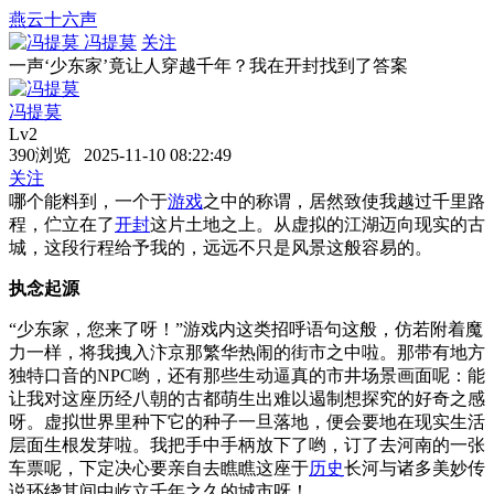
燕云十六声
冯提莫
关注
一声‘少东家’竟让人穿越千年？我在开封找到了答案
冯提莫
Lv2
390浏览 2025-11-10 08:22:49
关注
哪个能料到，一个于
游戏
之中的称谓，居然致使我越过千里路
程，伫立在了
开封
这片土地之上。从虚拟的江湖迈向现实的古
城，这段行程给予我的，远远不只是风景这般容易的。
执念起源
“少东家，您来了呀！”游戏内这类招呼语句这般，仿若附着魔
力一样，将我拽入汴京那繁华热闹的街市之中啦。那带有地方
独特口音的NPC哟，还有那些生动逼真的市井场景画面呢：能
让我对这座历经八朝的古都萌生出难以遏制想探究的好奇之感
呀。虚拟世界里种下它的种子一旦落地，便会要地在现实生活
层面生根发芽啦。我把手中手柄放下了哟，订了去河南的一张
车票呢，下定决心要亲自去瞧瞧这座于
历史
长河与诸多美妙传
说环绕其间中屹立千年之久的城市呀！