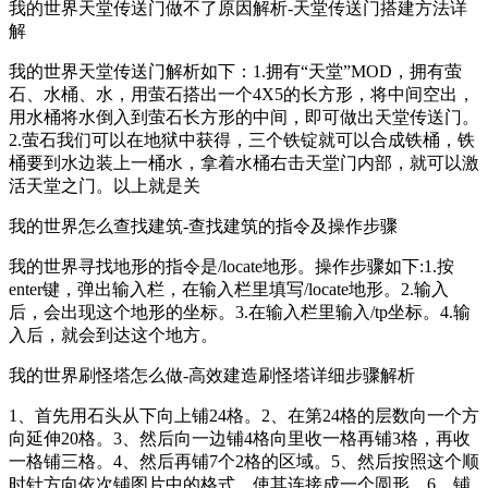
我的世界天堂传送门做不了原因解析-天堂传送门搭建方法详
解
我的世界天堂传送门解析如下：1.拥有“天堂”MOD，拥有萤
石、水桶、水，用萤石搭出一个4X5的长方形，将中间空出，
用水桶将水倒入到萤石长方形的中间，即可做出天堂传送门。
2.萤石我们可以在地狱中获得，三个铁锭就可以合成铁桶，铁
桶要到水边装上一桶水，拿着水桶右击天堂门内部，就可以激
活天堂之门。以上就是关
我的世界怎么查找建筑-查找建筑的指令及操作步骤
我的世界寻找地形的指令是/locate地形。操作步骤如下:1.按
enter键，弹出输入栏，在输入栏里填写/locate地形。2.输入
后，会出现这个地形的坐标。3.在输入栏里输入/tp坐标。4.输
入后，就会到达这个地方。
我的世界刷怪塔怎么做-高效建造刷怪塔详细步骤解析
1、首先用石头从下向上铺24格。2、在第24格的层数向一个方
向延伸20格。3、然后向一边铺4格向里收一格再铺3格，再收
一格铺三格。4、然后再铺7个2格的区域。5、然后按照这个顺
时针方向依次铺图片中的格式，使其连接成一个圆形。6、铺