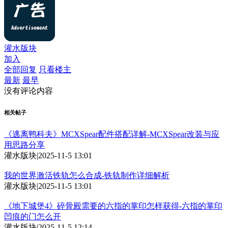
灌水版块
加入
全部回复
只看楼主
最新
最早
没有评论内容
相关帖子
《逃离鸭科夫》MCXSpear配件搭配详解-MCXSpear改装与应
用思路分享
灌水版块
|
2025-11-5 13:01
我的世界激活铁轨怎么合成-铁轨制作详细解析
灌水版块
|
2025-11-5 13:01
《地下城堡4》碎骨殿需要的六指的掌印怎样获得-六指的掌印
凹痕的门怎么开
灌水版块
|
2025-11-5 12:14