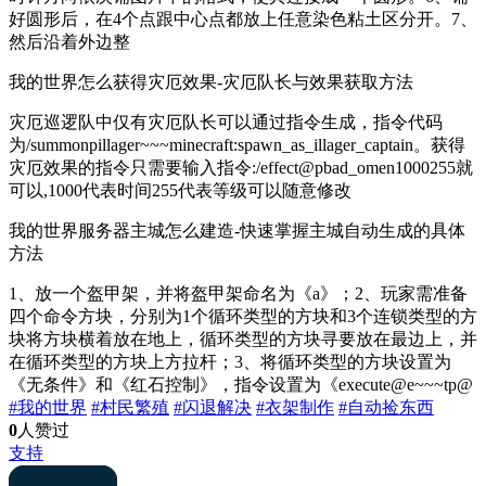
好圆形后，在4个点跟中心点都放上任意染色粘土区分开。7、
然后沿着外边整
我的世界怎么获得灾厄效果-灾厄队长与效果获取方法
灾厄巡逻队中仅有灾厄队长可以通过指令生成，指令代码
为/summonpillager~~~minecraft:spawn_as_illager_captain。获得
灾厄效果的指令只需要输入指令:/effect@pbad_omen1000255就
可以,1000代表时间255代表等级可以随意修改
我的世界服务器主城怎么建造-快速掌握主城自动生成的具体
方法
1、放一个盔甲架，并将盔甲架命名为《a》；2、玩家需准备
四个命令方块，分别为1个循环类型的方块和3个连锁类型的方
块将方块横着放在地上，循环类型的方块寻要放在最边上，并
在循环类型的方块上方拉杆；3、将循环类型的方块设置为
《无条件》和《红石控制》，指令设置为《execute@e~~~tp@
#我的世界
#村民繁殖
#闪退解决
#衣架制作
#自动捡东西
0
人赞过
支持