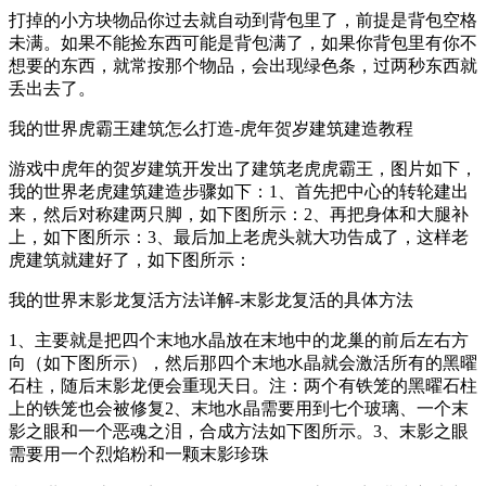
打掉的小方块物品你过去就自动到背包里了，前提是背包空格
未满。如果不能捡东西可能是背包满了，如果你背包里有你不
想要的东西，就常按那个物品，会出现绿色条，过两秒东西就
丢出去了。
我的世界虎霸王建筑怎么打造-虎年贺岁建筑建造教程
游戏中虎年的贺岁建筑开发出了建筑老虎虎霸王，图片如下，
我的世界老虎建筑建造步骤如下：1、首先把中心的转轮建出
来，然后对称建两只脚，如下图所示：2、再把身体和大腿补
上，如下图所示：3、最后加上老虎头就大功告成了，这样老
虎建筑就建好了，如下图所示：
我的世界末影龙复活方法详解-末影龙复活的具体方法
1、主要就是把四个末地水晶放在末地中的龙巢的前后左右方
向（如下图所示），然后那四个末地水晶就会激活所有的黑曜
石柱，随后末影龙便会重现天日。注：两个有铁笼的黑曜石柱
上的铁笼也会被修复2、末地水晶需要用到七个玻璃、一个末
影之眼和一个恶魂之泪，合成方法如下图所示。3、末影之眼
需要用一个烈焰粉和一颗末影珍珠