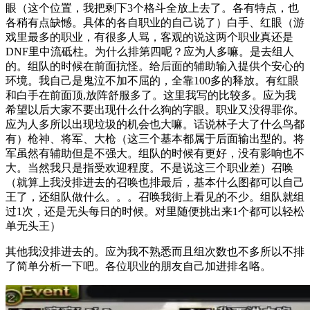
眼（这个位置，我把剩下3个格斗全放上去了。各有特点，也
各稍有点缺憾。具体的各自职业的自己说了）白手、红眼（游
戏里最多的职业，有很多人骂，客观的说这两个职业真还是
DNF里中流砥柱。为什么排第四呢？应为人多嘛。是去组人
的。组队的时候在前面抗怪。给后面的辅助输入提供个安心的
环境。我自己是鬼泣不加不屈的，全靠100多的释放。有红眼
和白手在前面顶,放阵舒服多了。这里我写的比较多。应为我
希望以后大家不要出现什么什么狗的字眼。职业又没得罪你。
应为人多所以出现垃圾的机会也大嘛。话说林子大了什么鸟都
有）枪神、将军、大枪（这三个基本都属于后面输出型的。将
军虽然有辅助但是不强大。组队的时候有更好，没有影响也不
大。当然我只是指受欢迎程度。不是说这三个职业差）召唤
（就算上我没排进去的召唤也排最后，基本什么图都可以自己
王了，还组队做什么。。。召唤我街上看见的不少。组队就组
过1次，还是无头每日的时候。对里随便挑出来1个都可以轻松
单无头王）
其他我没排进去的。应为我不熟悉而且组次数也不多所以不排
了简单分析一下吧。各位职业的朋友自己加进排名咯。