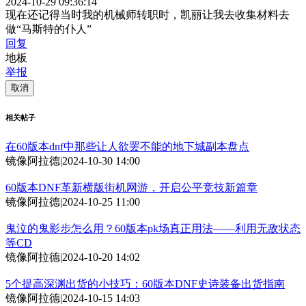
2024-10-29 09:36:14
现在还记得当时我的机械师转职时，凯丽让我去收集材料去
做“马斯特的仆人”
回复
地板
举报
取消
相关帖子
在60版本dnf中那些让人欲罢不能的地下城副本盘点
镜像阿拉德
|
2024-10-30 14:00
60版本DNF革新横版街机网游，开启公平竞技新篇章
镜像阿拉德
|
2024-10-25 11:00
鬼泣的鬼影步怎么用？60版本pk场真正用法——利用无敌状态
等CD
镜像阿拉德
|
2024-10-20 14:02
5个提高深渊出货的小技巧：60版本DNF史诗装备出货指南
镜像阿拉德
|
2024-10-15 14:03