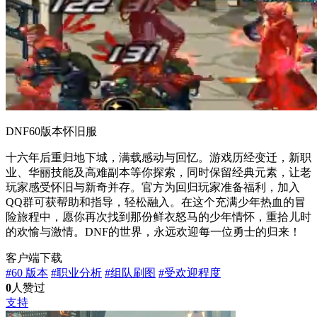
DNF60版本怀旧服
十六年后重归地下城，满载感动与回忆。游戏历经变迁，新职
业、华丽技能及高难副本等你探索，同时保留经典元素，让老
玩家感受怀旧与新奇并存。官方为回归玩家准备福利，加入
QQ群可获帮助和指导，轻松融入。在这个充满少年热血的冒
险旅程中，愿你再次找到那份鲜衣怒马的少年情怀，重拾儿时
的欢愉与激情。DNF的世界，永远欢迎每一位勇士的归来！
客户端下载
#60 版本
#职业分析
#组队刷图
#受欢迎程度
0
人赞过
支持