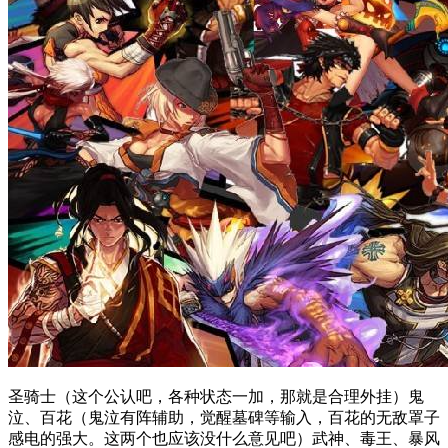
圣骑士（这个公认吧，各种状态一加，那就是合理外挂）鬼
泣、百花（鬼泣有阵辅助，觉醒墓碑等输入，百花的无敌罩子
感电的强大。这两个也应该没什么意见吧）武神、毒王、暴风