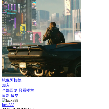
镜像阿拉德
加入
全部回复
只看楼主
最新
最早
luck888