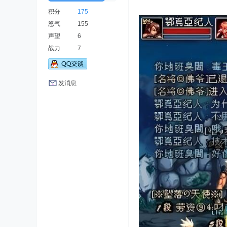
积分
175
怒气
155
声望
6
战力
7
发消息