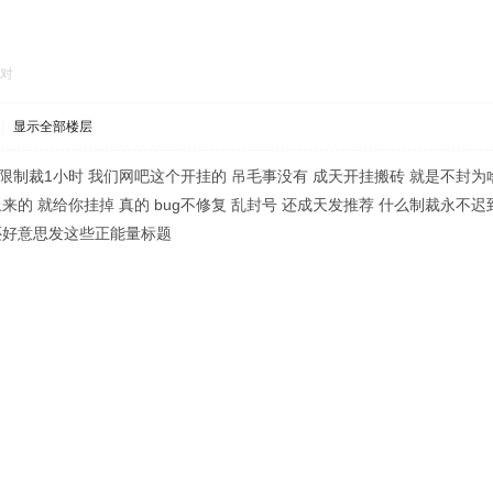
对
|
显示全部楼层
限制裁1小时 我们网吧这个开挂的 吊毛事没有 成天开挂搬砖 就是不封为啥
来的 就给你挂掉 真的 bug不修复 乱封号 还成天发推荐 什么制裁永不迟
还好意思发这些正能量标题