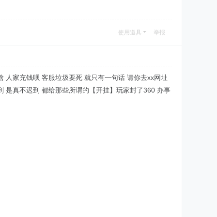
使用道具
举报
 人家充钱呗 客服垃圾要死 就只有一句话 请你去xx网址
到 是真不迟到 都给那些所谓的【开挂】玩家封了360 办事