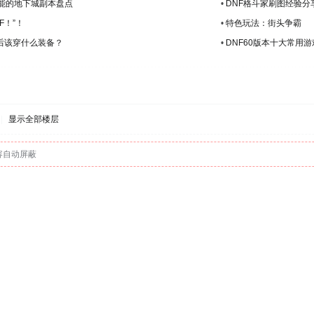
不能的地下城副本盘点
•
DNF格斗家刷图经验分
F！”！
•
特色玩法：街头争霸
以后该穿什么装备？
•
DNF60版本十大常用
|
显示全部楼层
容自动屏蔽