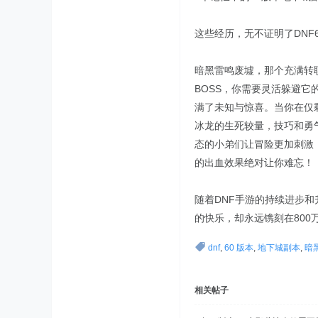
这些经历，无不证明了DN
暗黑雷鸣废墟，那个充满转
BOSS，你需要灵活躲避
满了未知与惊喜。当你在仅
冰龙的生死较量，技巧和勇
态的小弟们让冒险更加刺激
的出血效果绝对让你难忘！
随着DNF手游的持续进步
的快乐，却永远镌刻在80
dnf
,
60 版本
,
地下城副本
,
暗
相关帖子