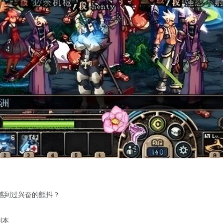
感到过兴奋的颤抖？
副本