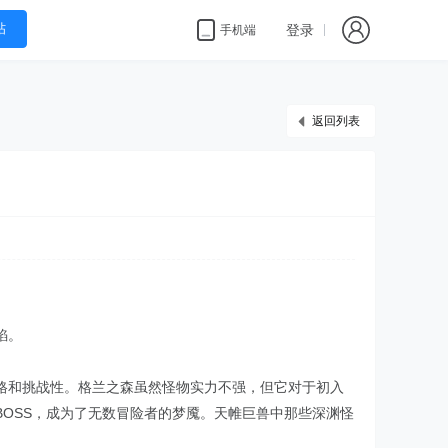
帖
登录
手机端
返回列表
焰。
格和挑战性。格兰之森虽然怪物实力不强，但它对于初入
OSS，成为了无数冒险者的梦魇。天帷巨兽中那些深渊怪