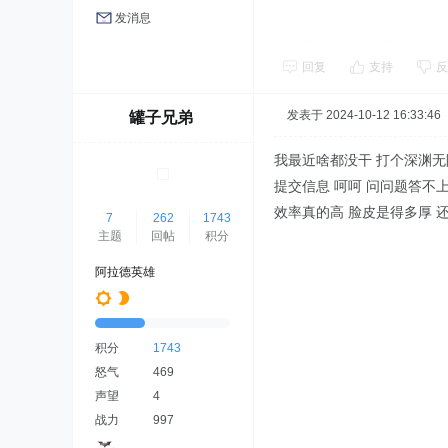
发消息
回复
支持
反
发表于 2024-10-12 16:33:46
罐子兄弟
我最近啥都没干 打个深渊无
提交信息 呵呵 问问题答不上
效率真的高 脸皮是得多厚 
7
262
1743
主题
回帖
积分
阿拉德英雄
积分
1743
怒气
469
声望
4
战力
997