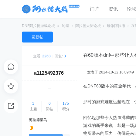
门户
资讯
论
DNF阿拉德游戏论坛
»
论坛
›
阿拉德大陆论坛
›
镜像阿拉德
›
在
发新帖
在60版本dnf中那些让
查看:
2268
|
回复:
3
发表于 2024-10-12 16:09:49
a1125492376
在DNF60版本的黄金年代
那时的游戏难度远超现在，
1
0
175
主题
回帖
积分
回忆起那些令人热血沸腾的
阿拉德菜鸟
游戏的新手来说，却是一场
物所带来的压力，仿佛是来