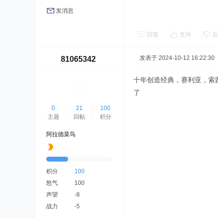
发消息
回复
支持
反
发表于 2024-10-12 16:22:30
81065342
十年创造经典，赛利亚，索
了
0
21
100
主题
回帖
积分
阿拉德菜鸟
积分
100
怒气
100
声望
-8
战力
-5