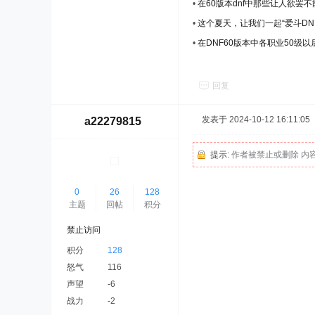
•
在60版本dnf中那些让人欲罢
•
这个夏天，让我们一起“爱斗DN
•
在DNF60版本中各职业50级
回复
发表于 2024-10-12 16:11:05
a22279815
提示:
作者被禁止或删除 内
0
26
128
主题
回帖
积分
禁止访问
积分
128
怒气
116
声望
-6
战力
-2