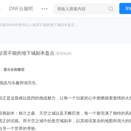
坛
DNF台服吧
发
60版本dnf中那些让人欲罢不能的地下城副本盘点 ...
人欲罢不能的地下城副本盘点
[复制链接]
|
显示全部楼层
，挑战与乐趣和谐共生。
但正是这股难以抵挡的挑战魅力，让每一个玩家的心中都燃烧着激情的火
经典副本：格兰之森、天空之城以及天帷巨兽，每一个都充满了独特的风
真正的试炼。而天空之城中的悬空城副本，以其错综复杂的地图和强大的B
自另一个世界的考验。