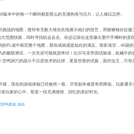
F60版本中的每一个瞬间都是那么的充满热情与活力，让人难以忘怀。
职挑战的地图，曾经有无数大佬在此地展示他们的技艺，而能够独自征服
它的大范围技能，同时寻找机会反击。你还记得在这里爆出墨竹手镯时的喜
剩的PL值中刷完整个地图，那份成就感是如此的满足。暗影迷宫，45级
气的极限测试，一次失误可能就是终结！比尔马克帝国试验场，机械牛的
！悲鸣洞穴的战斗不仅是技术的比拼，更是伤害的试炼，面对虫王，只有
和升级，现在的游戏体验已经焕然一新。尽管副本难度有所降低，玩家通关
0万老玩家的心中。那是一段充满激情、回忆的美好时光。
黑雷鸣废墟
,
挑战