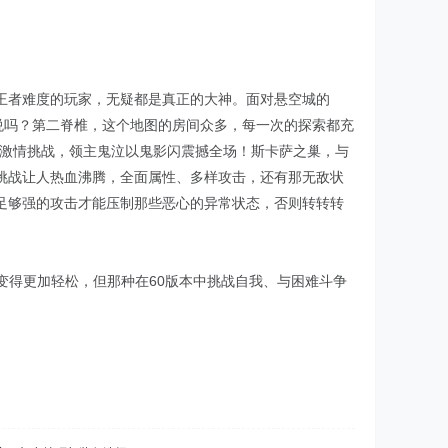
王者难度的玩家，无疑都是真正的大神。面对悬空城的
悦吗？第二脊椎，这个地图的房间众多，每一次的探索都充
的激情挑战，领主鬼泣以鬼影闪震撼全场！斯卡萨之巢，与
挑战让人热血沸腾，全面属性、多样攻击，还有那无敌状
足够强的攻击才能压制那些恶心的异常状态，否则转转转
变得更加轻松，但那种在60版本中挑战自我、与困难斗争