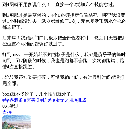
到4图就不用多说什么了，直接一个2觉加几个技能秒过。
到5图那才是最草蛋的，4个B必须指定位置杀死，哪里我浪费
过1小时都没过去，武器都维修了3次，无色复活币药水什么的
都忘记了。
后来嘛！我跑到门口用极冰把全部怪都打中，然后用天雷把那
些位置不标准的都劈好就过了。
打到boss，一开始我不知道格子是什么，我都是傻乎乎的等时
间到，到2阶段的时候，我也是跑都不会跑，次次都跑错，跑
错4次直接跳过。
3阶段我还知道要打碎，可惜我输出低，有时候到时间都没打
完全部。
boos就不多说了，几个技能就死了。
#异界装备
#完美 9
#抗磨
#虚无之境
#挑战
0
人赞过
支持