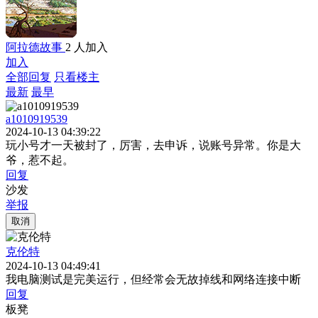
阿拉德故事
2 人加入
加入
全部回复
只看楼主
最新
最早
a1010919539
2024-10-13 04:39:22
玩小号才一天被封了，厉害，去申诉，说账号异常。你是大
爷，惹不起。
回复
沙发
举报
取消
克伦特
2024-10-13 04:49:41
我电脑测试是完美运行，但经常会无故掉线和网络连接中断
回复
板凳