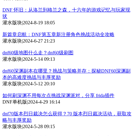
DNF 怀旧：从洛兰到格兰之森，十六年的游戏记忆与玩家现
状
灌水版块
|
2024-8-19 18:05
新篇章启航：DNF第五章新注册角色挑战活动全攻略
灌水版块
|
2024-6-27 21:23
dnf60级地图什么走？dnf60级刷图
灌水版块
|
2024-5-14 09:13
dnf60深渊副本在哪里？挑战与策略并存：探秘DNF60深渊副
本的高难度挑战与丰厚奖励
灌水版块
|
2024-5-12 20:10
如何刷深渊不用每次点挑战深渊派对，分享 frida插件
DNF单机版
|
2024-4-29 16:14
dnf70版本烈日裁决怎么获得？70 版本烈日裁决活动，获取攻
略与丰厚奖励
灌水版块
|
2024-5-28 09:15