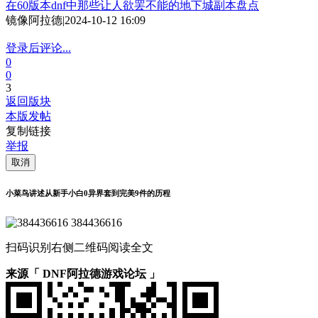
在60版本dnf中那些让人欲罢不能的地下城副本盘点
镜像阿拉德
|
2024-10-12 16:09
登录后评论...
0
0
3
返回版块
本版发帖
复制链接
举报
取消
小菜鸟讲述从新手小白0异界套到完美9件的历程
384436616
扫码识别右侧二维码阅读全文
来源「 DNF阿拉德游戏论坛 」