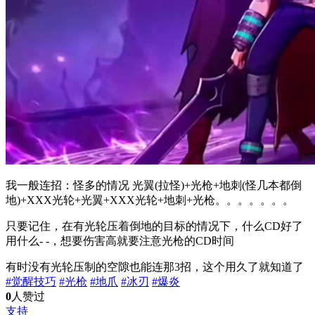
我一般连招：怪多的情况 光翼(拉怪)+光枪+地刺(怪几本都倒
地)+XXX光轮+光翼+XXX光轮+地刺+光枪。。。。。。。
只要记住，在有光轮压着倒地的目标的情况下，什么CD好了
用什么- -，想要伤害高就要注意光枪的CD时间
有时没有光轮压制的空隙也能连那3招，这个用久了就知道了
#觉醒技巧
#光枪
#地爪
#冰刃
#爆炎
0
人赞过
支持