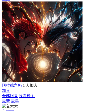
阿拉德之怒
1 人加入
加入
全部回复
只看楼主
最新
最早