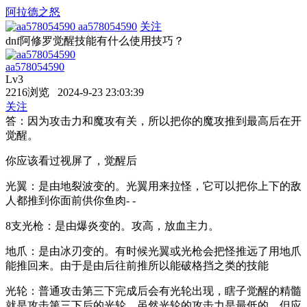
阿拉德之怒
aa578054590
关注
dnf阿修罗觉醒技能有什么使用技巧？
aa578054590
Lv3
2216浏览 2024-9-23 23:03:39
关注
答：因为攻击力和魔攻有关，所以把你的魔攻推到最高后在开
觉醒。
你应该看过视屏了，觉醒后
光翼：是由地裂波变的。光翼用来拉怪，它可以把你上下的敌
人都推到你面前供你鱼肉- -
8支光枪：是由爆炎变的。攻高，放血主力。
地爪：是由冰刃变的。有时候光翼或光枪会把怪推远了用地爪
能推回来。由于是由后往前推所以能破格挡之类的技能
光轮：普通攻击第三下完成后会有光轮出现，瞎子觉醒的精髓
就是攻击第三下后的光轮，虽然光轮的攻击力是最低的，但应