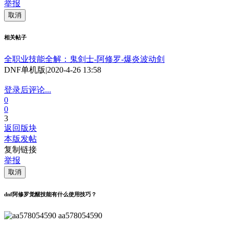
举报
取消
相关帖子
全职业技能全解：鬼剑士-阿修罗-爆炎波动剑
DNF单机版
|
2020-4-26 13:58
登录后评论...
0
0
3
返回版块
本版发帖
复制链接
举报
取消
dnf阿修罗觉醒技能有什么使用技巧？
aa578054590