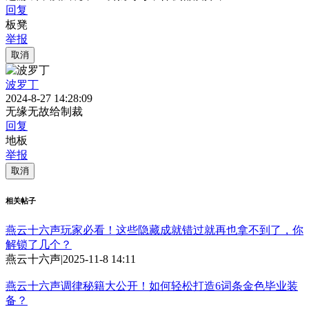
回复
板凳
举报
取消
波罗丁
2024-8-27 14:28:09
无缘无故给制裁
回复
地板
举报
取消
相关帖子
燕云十六声玩家必看！这些隐藏成就错过就再也拿不到了，你
解锁了几个？
燕云十六声
|
2025-11-8 14:11
燕云十六声调律秘籍大公开！如何轻松打造6词条金色毕业装
备？