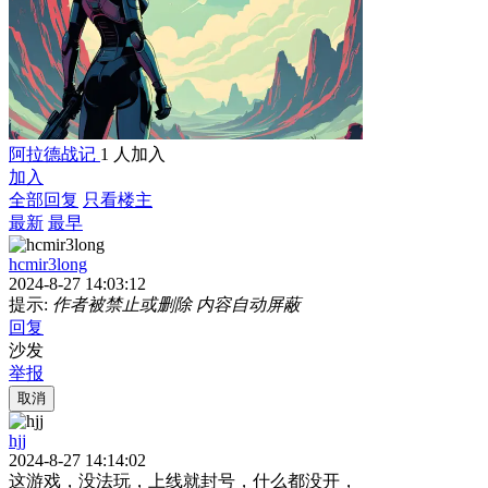
阿拉德战记
1 人加入
加入
全部回复
只看楼主
最新
最早
hcmir3long
2024-8-27 14:03:12
提示:
作者被禁止或删除 内容自动屏蔽
回复
沙发
举报
取消
hjj
2024-8-27 14:14:02
这游戏，没法玩，上线就封号，什么都没开，