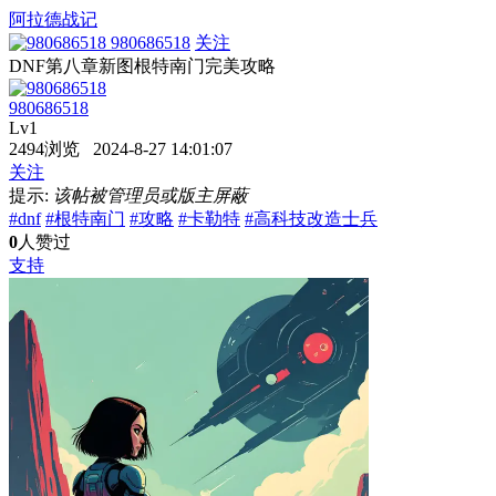
阿拉德战记
980686518
关注
DNF第八章新图根特南门完美攻略
980686518
Lv1
2494浏览 2024-8-27 14:01:07
关注
提示:
该帖被管理员或版主屏蔽
#dnf
#根特南门
#攻略
#卡勒特
#高科技改造士兵
0
人赞过
支持