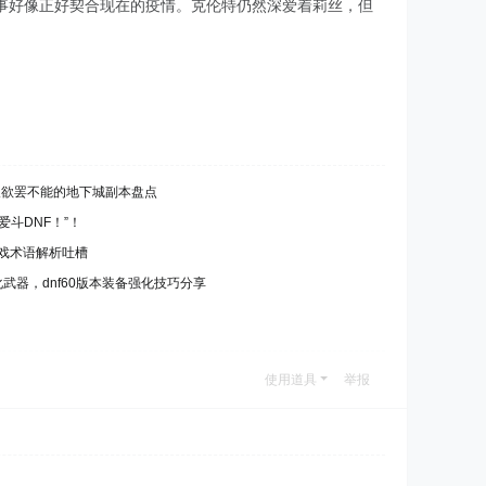
事好像正好契合现在的疫情。克伦特仍然深爱着莉丝，但
让人欲罢不能的地下城副本盘点
爱斗DNF！”！
游戏术语解析吐槽
武器，dnf60版本装备强化技巧分享
使用道具
举报