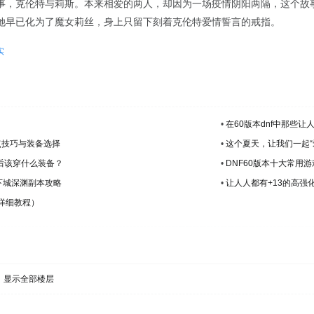
事，克伦特与莉斯。本来相爱的两人，却因为一场疫情阴阳两隔，这个故
她早已化为了魔女莉丝，身上只留下刻着克伦特爱情誓言的戒指。
实
•
在60版本dnf中那些
点技巧与装备选择
•
这个夏天，让我们一起“
以后该穿什么装备？
•
DNF60版本十大常用
下城深渊副本攻略
•
让人人都有+13的高强化
（详细教程）
显示全部楼层