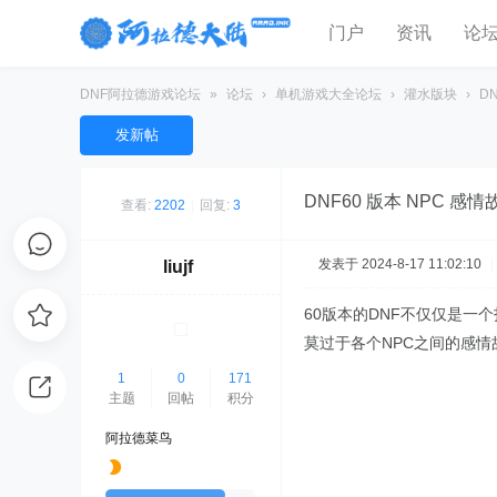
门户
资讯
论
DNF阿拉德游戏论坛
»
论坛
›
单机游戏大全论坛
›
灌水版块
›
D
发新帖
DNF60 版本 NPC
查看:
2202
|
回复:
3
发表于 2024-8-17 11:02:10
|
liujf
60版本的DNF不仅仅是
莫过于各个NPC之间的感情
1
0
171
主题
回帖
积分
阿拉德菜鸟