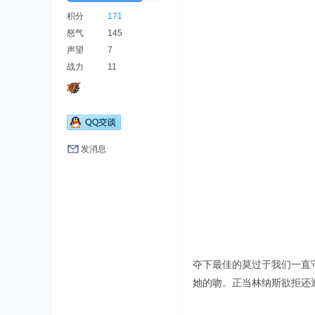
积分
171
怒气
145
声望
7
战力
11
发消息
夺下最佳的莫过于我们一直
她的吻。正当林纳斯欲拒还