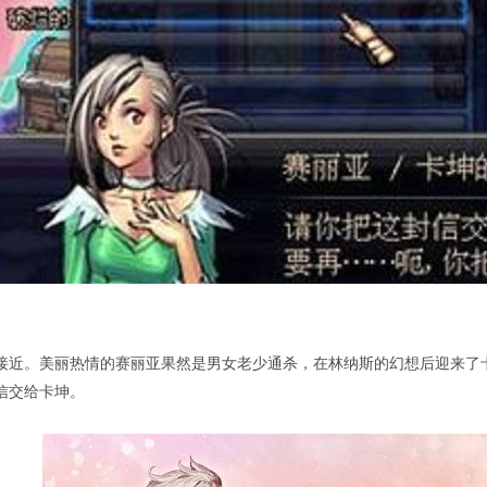
接近。美丽热情的赛丽亚果然是男女老少通杀，在林纳斯的幻想后迎来了
信交给卡坤。