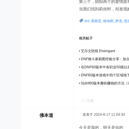
第三个，阴阳两个的爱情故
当我们找到莉丝时，却发现
dnf
,
赛丽亚
,
林纳斯
,
梦境
,
现
相关帖子
•
艾尔文防线 Elvengard
•
DNF格斗家刷图经验分享：加
•
在DNF60版本中各职业50级
•
DNF60版本游戏中四个区域地
•
玩dnf60版本搬砖赚钱的方法
回复
发表于 2024-8-17 11:04:34
|
佛本道
今天是我的，明天是你的