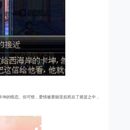
卡坤的暗恋。但可惜，爱情被赛丽亚掐死在了摇篮之中，