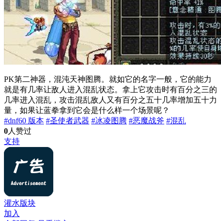
PK第二神器，混沌天神图腾。就如它的名字一般，它的能力
就是有几率让敌人进入混乱状态。拿上它攻击时有百分之三的
几率进入混乱，攻击混乱敌人又有百分之五十几率增加五十力
量，如果让蓝拳拿到它会是什么样一个场景呢？
#dnf60 版本
#圣使者武器
#冰凌图腾
#恶魔战斧
#混乱
0
人赞过
支持
灌水版块
加入