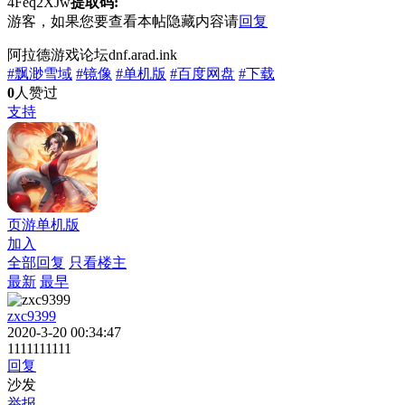
4Feq2XJw
提取码:
游客，如果您要查看本帖隐藏内容请
回复
阿拉德游戏论坛dnf.arad.ink
#飘渺雪域
#镜像
#单机版
#百度网盘
#下载
0
人赞过
支持
页游单机版
加入
全部回复
只看楼主
最新
最早
zxc9399
2020-3-20 00:34:47
1111111111
回复
沙发
举报