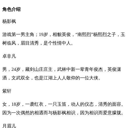
角色介绍
杨影枫
游戏第一男主角；19岁，相貌英俊，“南熙烈”杨熙烈之子，玉
树临风，眉目清秀，是个性情中人。
卓非凡
男，24岁，藏剑山庄庄主，武林中新一辈青年俊杰，英俊潇
洒，文武双全，也是江湖上人人敬仰的一位大侠。
紫轩
女，18岁，一袭红衣，一只玉笛，动人的仪态，清秀的面容。
因为一次偶然的相遇而与杨影枫相识，因为相识而爱意朦胧。
月眉儿