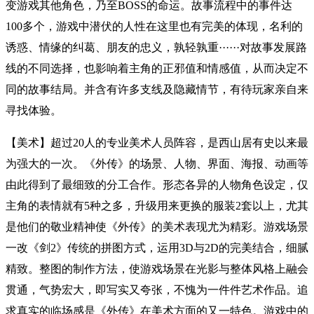
变游戏其他角色，乃至BOSS的命运。故事流程中的事件达
100多个，游戏中潜伏的人性在这里也有完美的体现，名利的
诱惑、情缘的纠葛、朋友的忠义，孰轻孰重······对故事发展路
线的不同选择，也影响着主角的正邪值和情感值，从而决定不
同的故事结局。并含有许多支线及隐藏情节，有待玩家亲自来
寻找体验。
【美术】超过20人的专业美术人员阵容，是西山居有史以来最
为强大的一次。《外传》的场景、人物、界面、海报、动画等
由此得到了最细致的分工合作。形态各异的人物角色设定，仅
主角的表情就有5种之多，升级用来更换的服装2套以上，尤其
是他们的敬业精神使《外传》的美术表现尤为精彩。游戏场景
一改《剑2》传统的拼图方式，运用3D与2D的完美结合，细腻
精致。整图的制作方法，使游戏场景在光影与整体风格上融会
贯通，气势宏大，即写实又夸张，不愧为一件件艺术作品。追
求真实的临场感是《外传》在美术方面的又一特色。游戏中的