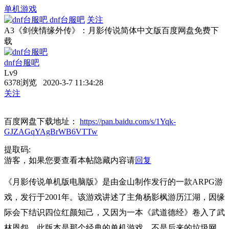
单机游戏
dnf台服吧
关注
A3《剑侠情缘外传》：月影传说简体中文版百度网盘免费下
载
dnf台服吧
Lv9
6378浏览 2020-3-7 11:34:28
关注
百度网盘下载地址：
https://pan.baidu.com/s/1Yqk-
GJZAGqYAgBrWB6VTTw
提取码:
游客，如果您要查看本帖隐藏内容请
回复
《
月影传说
单机版电脑版》是由金山制作发行的一款ARPG游
戏，发行于2001年。该游戏讲述了主角杨影枫游历江湖，因缘
际会下结识四位红颜知己，又因为一本《武道德经》卷入了武
林恩怨。此版本是那个经典的单机游戏，不是后来的垃圾网