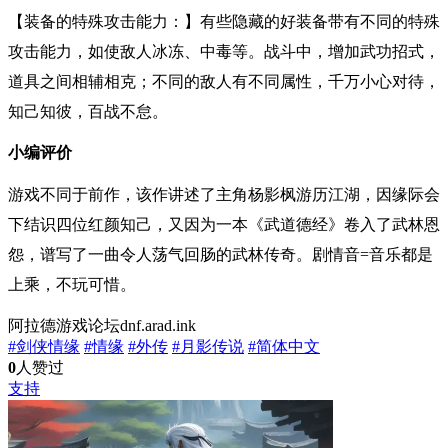
【装备的特殊攻击能力：】有些隐藏的好装备带有不同的特殊
攻击能力，如使敌人冰冻、中毒等。战斗中，增加武功招式，
道具之间相辅相克；不同的敌人有不同属性，千万小心对待，
知己知彼，百战不怠。
小编评价
游戏不同于前作，该作讲述了主角杨影枫游历江湖，因缘际会
下结识四位红颜知己，又因为一本《武道德经》卷入了武林恩
怨，谱写了一曲令人荡气回肠的武林
传奇
。剧情音=音乐都是
上乘，不玩可惜。
阿拉德游戏论坛dnf.arad.ink
#剑侠情缘
#情缘
#外传
#月影传说
#简体中文
0
人赞过
支持