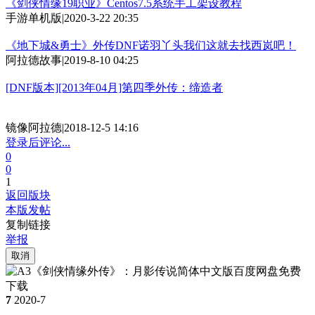
《剑侠情缘19职业》Centos7.5系统手工架设教程
手游单机版
|
2020-3-22 20:35
《地下城&勇士》外传DNF诺羽丫头我们这就去找西岚吧！
阿拉德故事
|
2019-8-10 04:25
[DNF版本][2013年04月]第四季外传：缔造者
镜像阿拉德
|
2018-12-5 14:16
登录后评论...
0
0
1
返回版块
本版发帖
复制链接
举报
取消
7
2020-7