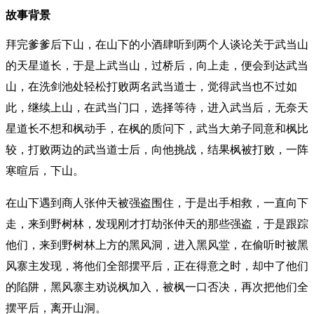
故事背景
拜完爹爹后下山，在山下的小酒肆听到两个人谈论关于武当山
的天星道长，于是上武当山，过桥后，向上走，便会到达武当
山，在洗剑池处轻松打败两名武当道士，觉得武当也不过如
此，继续上山，在武当门口，选择等待，进入武当后，无奈天
星道长不想和枫动手，在枫的质问下，武当大弟子同意和枫比
较，打败两边的武当道士后，向他挑战，结果枫被打败，一阵
寒暄后，下山。
在山下遇到商人张仲天被强盗围住，于是出手相救，一直向下
走，来到野树林，发现刚才打劫张仲天的那些强盗，于是跟踪
他们，来到野树林上方的黑风洞，进入黑风堂，在偷听时被黑
风寨主发现，将他们全部摆平后，正在得意之时，却中了他们
的陷阱，黑风寨主劝说枫加入，被枫一口否决，再次把他们全
摆平后，离开山洞。