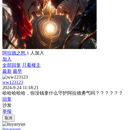
阿拉德之怒
1 人加入
加入
全部回复
只看楼主
最新
最早
ww123123
2024-9-24 11:18:21
哈哈哈哈哈，你没钱拿什么守护阿拉德勇气吗？？？？？？
回复
沙发
举报
取消
liuyaoyun