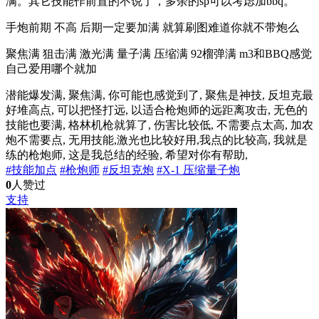
满。其它技能作前置的不说了，多余的sp可以考虑加bbq。
手炮前期 不高 后期一定要加满 就算刷图难道你就不带炮么
聚焦满 狙击满 激光满 量子满 压缩满 92榴弹满 m3和BBQ感觉
自己爱用哪个就加
潜能爆发满, 聚焦满, 你可能也感觉到了, 聚焦是神技, 反坦克最
好堆高点, 可以把怪打远, 以适合枪炮师的远距离攻击, 无色的
技能也要满, 格林机枪就算了, 伤害比较低, 不需要点太高, 加农
炮不需要点, 无用技能,激光也比较好用,我点的比较高, 我就是
练的枪炮师, 这是我总结的经验, 希望对你有帮助,
#技能加点
#枪炮师
#反坦克炮
#X-1 压缩量子炮
0
人赞过
支持