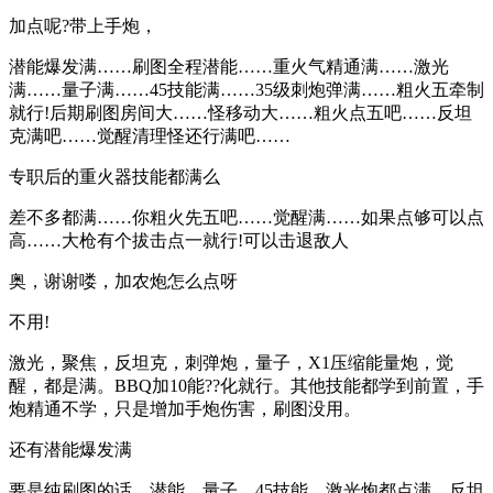
加点呢?带上手炮，
潜能爆发满……刷图全程潜能……重火气精通满……激光
满……量子满……45技能满……35级刺炮弹满……粗火五牵制
就行!后期刷图房间大……怪移动大……粗火点五吧……反坦
克满吧……觉醒清理怪还行满吧……
专职后的重火器技能都满么
差不多都满……你粗火先五吧……觉醒满……如果点够可以点
高……大枪有个拔击点一就行!可以击退敌人
奥，谢谢喽，加农炮怎么点呀
不用!
激光，聚焦，反坦克，刺弹炮，量子，X1压缩能量炮，觉
醒，都是满。BBQ加10能??化就行。其他技能都学到前置，手
炮精通不学，只是增加手炮伤害，刷图没用。
还有潜能爆发满
要是纯刷图的话，潜能、量子、45技能，激光炮都点满，反坦