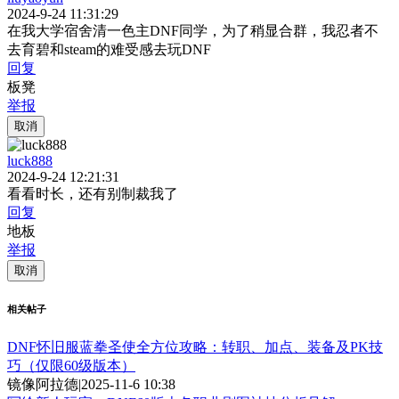
2024-9-24 11:31:29
在我大学宿舍清一色主DNF同学，为了稍显合群，我忍者不
去育碧和steam的难受感去玩DNF
回复
板凳
举报
取消
luck888
2024-9-24 12:21:31
看看时长，还有别制裁我了
回复
地板
举报
取消
相关帖子
DNF怀旧服蓝拳圣使全方位攻略：转职、加点、装备及PK技
巧（仅限60级版本）
镜像阿拉德
|
2025-11-6 10:38