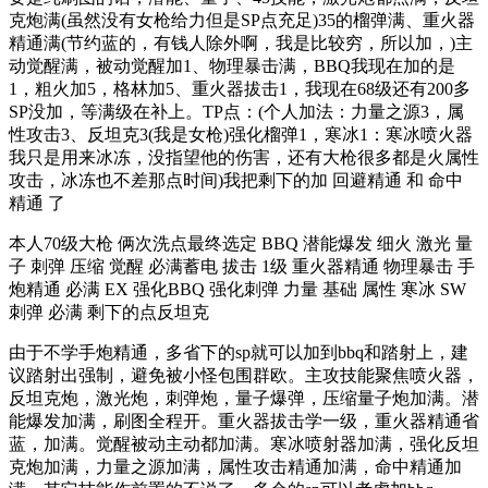
克炮满(虽然没有女枪给力但是SP点充足)35的榴弹满、重火器
精通满(节约蓝的，有钱人除外啊，我是比较穷，所以加，)主
动觉醒满，被动觉醒加1、物理暴击满，BBQ我现在加的是
1，粗火加5，格林加5、重火器拔击1，我现在68级还有200多
SP没加，等满级在补上。TP点：(个人加法：力量之源3，属
性攻击3、反坦克3(我是女枪)强化榴弹1，寒冰1：寒冰喷火器
我只是用来冰冻，没指望他的伤害，还有大枪很多都是火属性
攻击，冰冻也不差那点时间)我把剩下的加 回避精通 和 命中
精通 了
本人70级大枪 俩次洗点最终选定 BBQ 潜能爆发 细火 激光 量
子 刺弹 压缩 觉醒 必满蓄电 拔击 1级 重火器精通 物理暴击 手
炮精通 必满 EX 强化BBQ 强化刺弹 力量 基础 属性 寒冰 SW
刺弹 必满 剩下的点反坦克
由于不学手炮精通，多省下的sp就可以加到bbq和踏射上，建
议踏射出强制，避免被小怪包围群欧。主攻技能聚焦喷火器，
反坦克炮，激光炮，刺弹炮，量子爆弹，压缩量子炮加满。潜
能爆发加满，刷图全程开。重火器拔击学一级，重火器精通省
蓝，加满。觉醒被动主动都加满。寒冰喷射器加满，强化反坦
克炮加满，力量之源加满，属性攻击精通加满，命中精通加