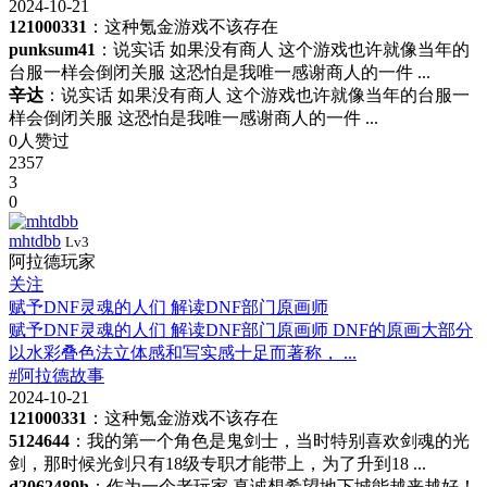
2024-10-21
121000331
：这种氪金游戏不该存在
punksum41
：说实话 如果没有商人 这个游戏也许就像当年的
台服一样会倒闭关服 这恐怕是我唯一感谢商人的一件 ...
辛达
：说实话 如果没有商人 这个游戏也许就像当年的台服一
样会倒闭关服 这恐怕是我唯一感谢商人的一件 ...
0人赞过
2357
3
0
mhtdbb
Lv3
阿拉德玩家
关注
赋予DNF灵魂的人们 解读DNF部门原画师
赋予DNF灵魂的人们 解读DNF部门原画师 DNF的原画大部分
以水彩叠色法立体感和写实感十足而著称， ...
#阿拉德故事
2024-10-21
121000331
：这种氪金游戏不该存在
5124644
：我的第一个角色是鬼剑士，当时特别喜欢剑魂的光
剑，那时候光剑只有18级专职才能带上，为了升到18 ...
d2062489h
：作为一个老玩家 真诚想希望地下城能越来越好！