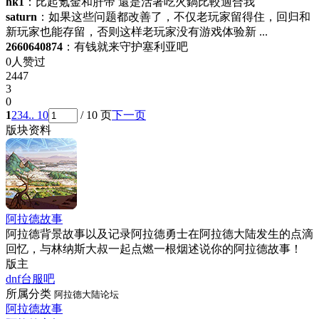
hk1
：比起氪金和肝帝 還是活著吃火鍋比較適合我
saturn
：如果这些问题都改善了，不仅老玩家留得住，回归和
新玩家也能存留，否则这样老玩家没有游戏体验新 ...
2660640874
：有钱就来守护塞利亚吧
0人赞过
2447
3
0
1
2
3
4
.. 10
/ 10 页
下一页
版块资料
阿拉德故事
阿拉德背景故事以及记录阿拉德勇士在阿拉德大陆发生的点滴
回忆，与林纳斯大叔一起点燃一根烟述说你的阿拉德故事！
版主
dnf台服吧
所属分类
阿拉德大陆论坛
阿拉德故事