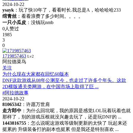
2024-10-22
ysayk
：玩了快10年了，看看时长.我总是A，哈哈哈哈233
绾青丝
：看看浪费了多少时间。。。。
一只小瓜皮
：没钱玩nmb
0人赞过
1985
3
0
1719857463
Lv2
阿拉德菜鸟
关注
为什么现在大家都在回忆60版本
DNF这款游戏从08年公测至今，也走过了许多个年头。这款
2D横版通关类网游，在中国市场上取得了巨 ...
#阿拉德故事
2024-10-22
81065342
：许愿万世肩
走方郎中
：为什么回坑呢，我的原因是感觉LOL玩着玩着也就
那样了，别的游戏压根就没兴趣去玩了，还是玩DNF的 ...
1443816755
：怎么说呢这游戏等级制更新的太快了 玩起来还
挺累的 升级装备打的副本也挺累 但是我还是特别喜欢 ...