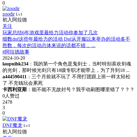
0
zoodir
Lv1
初入阿拉德
关注
玩家总结6年游戏里最给力活动你参加了几次
细数dnf这些年最给力的活动 Dnf从开服以来举办的活动多不
胜数，每次的活动总体来说的话都不错， ...
#阿拉德故事
2024-10-20
laupuihk234
：我的第一个角色是鬼剑士，当时特别喜欢剑魂
的光剑，那时候光剑只有18级专职才能带上，为了升到18 ...
a444590411
：三个月前就不玩了 不用打团跟上班一样太轻松
了 不充钱玩会累死
卡西利亚斯
：能不能不无故封号？我手动刷图哪里错了？？？
0人赞过
2478
3
0
DNF魔龙
Lv1
初入阿拉德