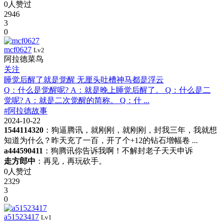
0人赞过
2946
3
0
mcf0627
Lv2
阿拉德菜鸟
关注
睡觉后醒了就是觉醒 无厘头吐槽神马都是浮云
Q：什么是觉醒呢? A：就是晚上睡觉后醒了。 Q：什么是二
觉呢? A：就是二次觉醒的简称。 Q：什 ...
#阿拉德故事
2024-10-22
1544114320
：狗逼腾讯，就刚刚，就刚刚，封我三年，我就想
知道为什么？昨天充了一百，开了个+12的钻石增幅卷 ...
a444590411
：狗腾讯你告诉我啊！不解封老子天天申诉
走方郎中
：再见，再玩砍手。
0人赞过
2329
3
0
a51523417
Lv1