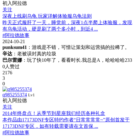
初入阿拉德
关注
深夜上线刷乌龟 玩家详解体验服乌龟法则
昨天正式服肝了一天，睡觉前，深夜1点半爬上体验服，发现
有乌龟活动，硬是刷了两个多小时，到近4 ...
#阿拉德故事
2024-10-21
punksum41
：游戏是不错，可惜让策划和运营搞的拉稀了。
辛达
：老被误封真的垃圾
巴尔雷娜
：玩了快10年了，看看时长.我总是A，哈哈哈哈233
0人赞过
2176
3
0
q985255374
Lv1
初入阿拉德
关注
2014年终盘点！从季节到星座我们经历各种礼盒
本作品由17173DNF专区特约作者“日常常常常~”原创首发于
17173DNF专区，如有转载需要请在文首保 ...
#阿拉德故事