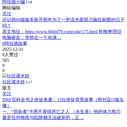
阿拉德小编
Lv8
网站编辑
关注
还记得60级版本新开那年为了一把流光星陨刀疯狂刷图的日子
吗？
原文地址：https://www.60dnf70.com/colg/175.html 昨晚整理旧
电脑硬盘，突然在一个布满 ...
#阿拉德故事
2025-12-31
0人赞过
565
0
0
社区灌水娃
Lv7
版主
关注
DNF百科全书之使徒来袭：12位使徒背景故事（附对应Q版头
像）
一、“宿命者”卡恩不畏惧死亡之人 （永生者）他的体力和力
量是任何物质与陷阱都无法破坏的，正 ...