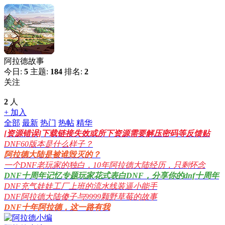
阿拉德故事
今日:
5
主题:
184
排名:
2
关注
2
人
+ 加入
全部
最新
热门
热帖
精华
[资源错误]下载链接失效或所下资源需要解压密码等反馈贴
DNF60版本是什么样子？
阿拉德大陆是被谁毁灭的？
一个DNF老玩家的独白，10年阿拉德大陆经历，只剩怀念
DNF十周年记忆专题玩家花式表白DNF，分享你的dnf十周年
DNF充气娃娃工厂上班的流水线装逼小能手
DNF阿拉德大陆傻子与9999颗野草莓的故事
DNF十年阿拉德，这一路有我