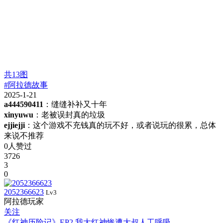
共
13
图
#阿拉德故事
2025-1-21
a444590411
：缝缝补补又十年
xinyuwu
：老被误封真的垃圾
ejjiejji
：这个游戏不充钱真的玩不好，或者说玩的很累，总体
来说不推荐
0人赞过
3726
3
0
2052366623
Lv3
阿拉德玩家
关注
《红神历险记》EP2 我大红神惨遭大叔人工呼吸