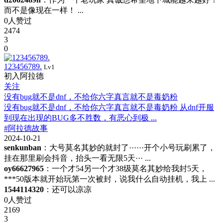
而不是像现在一样！ ...
0人赞过
2474
3
0
123456789.
Lv1
初入阿拉德
关注
没有bug就不是dnf，不给你六字真言就不是毒奶粉
没有bug就不是dnf，不给你六字真言就不是毒奶粉 从dnf开服
到现在出现的BUG多不胜数，有恶心到极 ...
#阿拉德故事
2024-10-21
senkunban
：大号莫名其妙的就封了······开个小号玩刷累了，
挂在那里刷会抖音，抬头一看无限5天··· ...
oy66627965
：一个才54另一个才38级莫名其妙给我封5天，
***50版本就开始玩第一次被封，说我什么自动挂机，我上 ...
1544114320
：还可以凉凉
0人赞过
2169
3