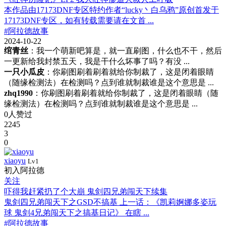
本作品由17173DNF专区特约作者“lucky丶白乌鸦”原创首发于
17173DNF专区，如有转载需要请在文首 ...
#阿拉德故事
2024-10-22
绾青丝
：我一个萌新吧算是，就一直刷图，什么也不干，然后
一更新给我封禁五天，我是干什么坏事了吗？有没 ...
一只小瓜皮
：你刷图刷着刷着就给你制裁了，这是闭着眼睛
（随缘检测法）在检测吗？点到谁就制裁谁是这个意思是 ...
zhq1990
：你刷图刷着刷着就给你制裁了，这是闭着眼睛（随
缘检测法）在检测吗？点到谁就制裁谁是这个意思是 ...
0人赞过
2245
3
0
xiaoyu
Lv1
初入阿拉德
关注
吓得我赶紧扔了个大崩 鬼剑四兄弟闯天下续集
鬼剑四兄弟闯天下之GSD不搞基 上一话：《凯莉婀娜多姿玩
球 鬼剑4兄弟闯天下之搞基日记》 在瞎 ...
#阿拉德故事