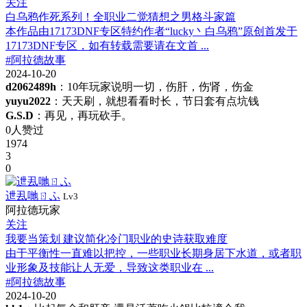
关注
白乌鸦作死系列！全职业二觉猜想之男格斗家篇
本作品由17173DNF专区特约作者“lucky丶白乌鸦”原创首发于
17173DNF专区，如有转载需要请在文首 ...
#阿拉德故事
2024-10-20
d2062489h
：10年玩家说明一切，伤肝，伤肾，伤金
yuyu2022
：天天刷，就想看看时长，节日套有点坑钱
G.S.D
：再见，再玩砍手。
0人赞过
1974
3
0
迣厾哋ㄖふ
Lv3
阿拉德玩家
关注
我要当策划 建议简化冷门职业的史诗获取难度
由于平衡性一直难以把控，一些职业长期身居下水道，或者职
业形象及技能让人无爱，导致这类职业在 ...
#阿拉德故事
2024-10-20