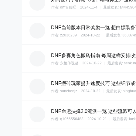
作者:
dnf台服吧
2024-11-4
|
最后发表:
a444590
DNF当前版本日常奖励一览 想白嫖装
作者:
z2036239
2024-10-22
|
最后发表:
363874
DNF多寡角色搬砖指南 每周这样安排
作者:
永恒传说谜
2024-10-22
|
最后发表:
senku
DNF搬砖玩家提升速度技巧 这些细节
作者:
sunchenjz
2024-10-22
|
最后发表:
binghu
DNF命运抉择2.0流派一览 这些流派可
作者:
q1056556483
2024-10-21
|
最后发表:
luc