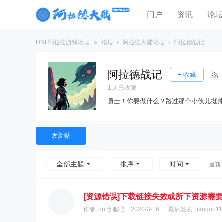
门户
资讯
论
DNF阿拉德游戏论坛
»
论坛
›
阿拉德大陆论坛
›
阿拉德战记
阿拉德战记
+ 收藏
1
人已收藏
勇士！你要做什么？路过那个小伙儿挺
发新帖
全部主题
排序
时间
最新
[资源错误]下载链接失效或所下资源需
作者:
dnf台服吧
2020-3-16
|
最后发表:
jianguo11