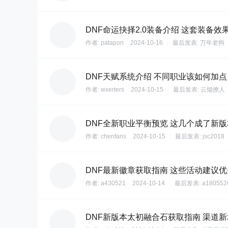
DNF命运抉择2.0装备介绍 这套装备效
作者:
patapon
2024-10-16
|
最后发表:
万年老狗
DNF天赋系统介绍 不同职业该如何加点
作者:
wxerters
2024-10-15
|
最后发表:
云烟撩人
DNF全新职业平衡预览 这几个成了新
作者:
chenfans
2024-10-15
|
最后发表:
jsc2018
DNF最新徽章获取指南 这些活动建议
作者:
a430521
2024-10-14
|
最后发表:
a180552
DNF新版本太初融合石获取指南 渠道