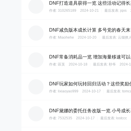
DNF打造道具获得一览 这些活动记得
作者:
310265189
2024-10-21
|
最后发表:
jqxs
DNF减负版本成长计算 多号党的春天
作者:
Miaohehe
2024-10-20
|
最后发表:
云烟撩
DNF常备消耗品一览 增加海量移速可
作者:
區筽
2024-10-18
|
最后发表:
秒爷
2024-1
DNF玩家如何玩转回归活动？这些奖励
作者:
lixiaoyao999
2024-10-17
|
最后发表:
tomc
DNF黛娜的委托任务改版一览 小号成
作者:
7532535
2024-10-17
|
最后发表:
lostccc