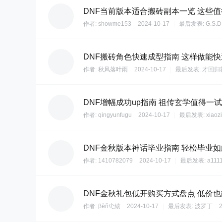
DNF当前版本适合搬砖副本一览 这些
作者:
showme153
2024-10-17
|
最后发表:
G.S.D
DNF搬砖角色快速成型指南 这样做能
作者:
秋风落叶雨
2024-10-17
|
最后发表:
才回归
DNF增幅成功up指南 祖传玄学值得一试
作者:
qingyunfugu
2024-10-17
|
最后发表:
xiaozi
DNF金秋版本神话毕业指南 轻松毕业
作者:
1410782079
2024-10-17
|
最后发表:
a111
DNF金秋礼包低开购买方式盘点 低价
作者:
βèň尐絯
2024-10-17
|
最后发表:
波罗丁