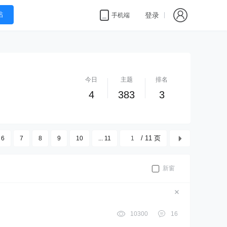
帖
登录
手机端
今日
主题
排名
4
383
3
/ 11 页
6
7
8
9
10
... 11
新窗
10300
16