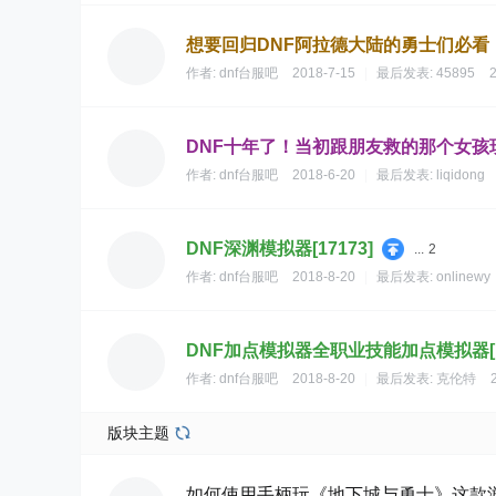
想要回归DNF阿拉德大陆的勇士们必看
作者:
dnf台服吧
2018-7-15
|
最后发表:
45895
2
DNF十年了！当初跟朋友救的那个女孩
作者:
dnf台服吧
2018-6-20
|
最后发表:
liqidong
DNF深渊模拟器[17173]
...
2
作者:
dnf台服吧
2018-8-20
|
最后发表:
onlinewy
DNF加点模拟器全职业技能加点模拟器[17
作者:
dnf台服吧
2018-8-20
|
最后发表:
克伦特
版块主题
如何使用手柄玩《地下城与勇士》这款