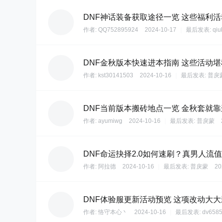
DNF神话装备获取途径一览 这些福利
作者:
QQ752895924
2024-10-17
|
最后发表:
qiu
DNF金秋版本快速进本指南 这些活动
作者:
kst30141503
2024-10-16
|
最后发表:
普戾
DNF当前版本搬砖地点一览 金秋套就
作者:
ayumiwg
2024-10-16
|
最后发表:
普戾蒙
DNF命运抉择2.0如何速刷？真男人流
作者:
阿拉德
2024-10-16
|
最后发表:
普戾蒙
20
DNF体验服更新活动预览 这项改动大
作者:
恪守本心丶
2024-10-16
|
最后发表:
dv658