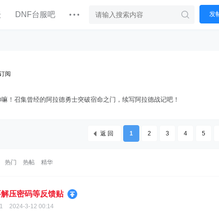
坛
DNF台服吧
发
订阅
帅嘛！召集曾经的阿拉德勇士突破宿命之门，续写阿拉德战记吧！
返 回
1
2
3
4
5
热门
热帖
精华
要解压密码等反馈贴
1
2024-3-12 00:14