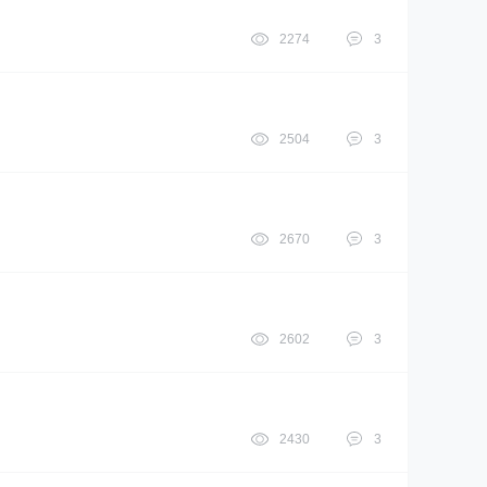
2274
3
2504
3
2670
3
2602
3
2430
3