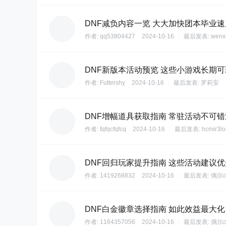
DNF减负内容一览 大大加快团本毕业速
作者:
qq53804427
2024-10-16
|
最后发表:
wenx
DNF新版本活动预览 这些小游戏长期可
作者:
Futtershy
2024-10-16
|
最后发表:
罗莉安
DNF增幅道具获取指南 常驻活动不可错
作者:
fqfqcfqfcq
2024-10-16
|
最后发表:
hcmir3l
DNF回归玩家提升指南 这些活动建议
作者:
1419268832
2024-10-16
|
最后发表:
偶尔
DNF白金徽章选择指南 如此效益最大化
作者:
1164357056
2024-10-16
|
最后发表:
偶尔