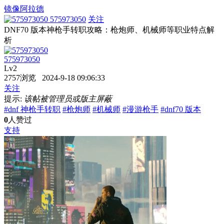
镜像阿拉德
575973050
关注
DNF70 版本神枪手转职攻略：枪炮师、机械师等职业特点解
析
575973050
Lv2
2757浏览 2024-9-18 09:06:33
关注
提示:
该帖被管理员或版主屏蔽
#dnf 神枪手转职
#枪炮师
#机械师
#漫游枪手
#dnf70 版本
0
人赞过
支持