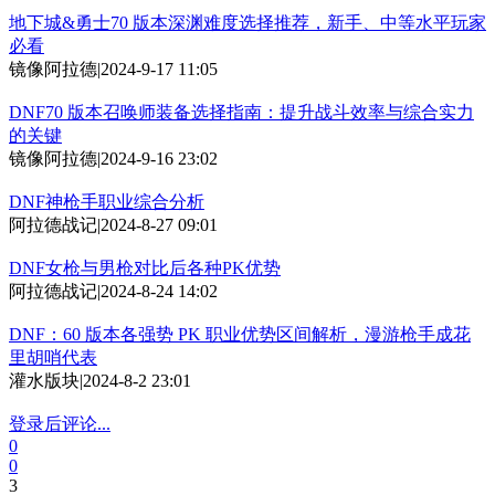
地下城&勇士70 版本深渊难度选择推荐，新手、中等水平玩家
必看
镜像阿拉德
|
2024-9-17 11:05
DNF70 版本召唤师装备选择指南：提升战斗效率与综合实力
的关键
镜像阿拉德
|
2024-9-16 23:02
DNF神枪手职业综合分析
阿拉德战记
|
2024-8-27 09:01
DNF女枪与男枪对比后各种PK优势
阿拉德战记
|
2024-8-24 14:02
DNF：60 版本各强势 PK 职业优势区间解析，漫游枪手成花
里胡哨代表
灌水版块
|
2024-8-2 23:01
登录后评论...
0
0
3