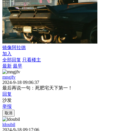
镜像阿拉德
加入
全部回复
只看楼主
最新
最早
mngjfv
2024-9-18 09:06:37
最后再说一句：死肥宅天下第一！
回复
沙发
举报
取消
ldoubil
2024-9-18 09:17:06